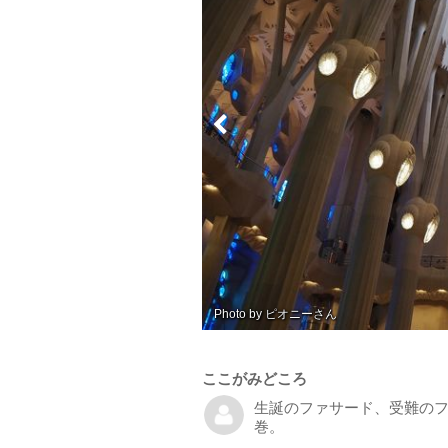
Photo by ピオニー
ここがみどころ
生誕のファサード、受難の
巻。