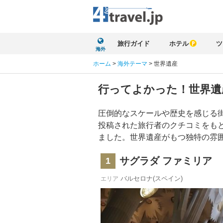
旅行ガイド
ホテル
ツ
海外
ホーム
>
海外テーマ
>
世界遺産
行ってよかった！世界遺
圧倒的なスケールや歴史を感じる
投稿された旅行者のクチコミをも
ました。世界遺産がもつ独特の雰
サグラダ ファミリア
1
バルセロナ(スペイン)
エリア