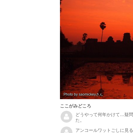
Photo by saomickey
ここがみどころ
どうやって何年かけて…疑
た。
アンコールワットごしに見