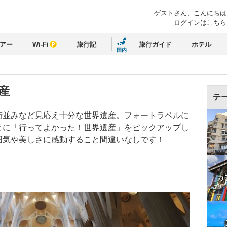
ゲストさん、
こんにちは
ログインはこちら
アー
Wi-Fi
旅行記
旅行ガイド
ホテル
国内
産
テ
街並みなど見応え十分な世界遺産。フォートラベルに
とに「行ってよかった！世界遺産」をピックアップし
囲気や美しさに感動すること間違いなしです！
カ