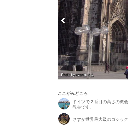
Photo by nyanko
ここがみどころ
ドイツで２番目の高さの教
教会です。
さすが世界最大級のゴシッ