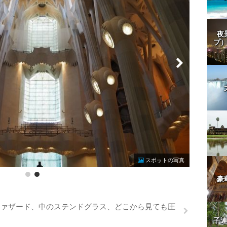
夜
プ
Photo by 
スポットの写真
豪
ファザード、中のステンドグラス、どこから見ても圧
子