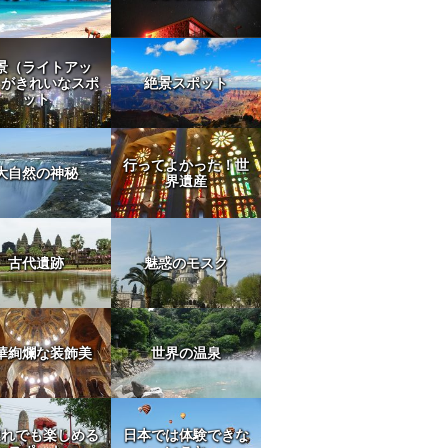
景（ライトアッ
）がきれいなスポ
絶景スポット
ット
行ってよかった！世
大自然の神秘
界遺産
古代遺跡
魅惑のモスク
M9
華絢爛な装飾美
世界の温泉
連れでも楽しめる
日本では体験できな