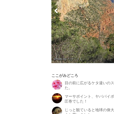
Photo by たびこ
ここがみどころ
目の前に広がるケタ違いの
た。
マーサポイント、ヤバパイ
圧巻でした！
じっと観ていると地球の偉