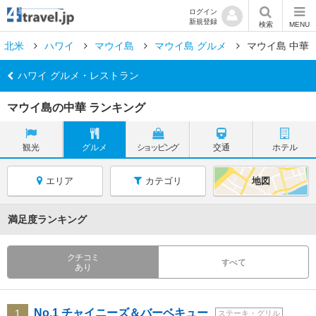
ログイン
新規登録
検索
MENU
北米
ハワイ
マウイ島
マウイ島 グルメ
マウイ島 中華
ハワイ グルメ・レストラン
マウイ島の中華 ランキング
観光
グルメ
ショッピング
交通
ホテル
エリア
カテゴリ
地図
満足度ランキング
クチコミ
すべて
あり
No.1 チャイニーズ＆バーベキュー
1
ステーキ・グリル