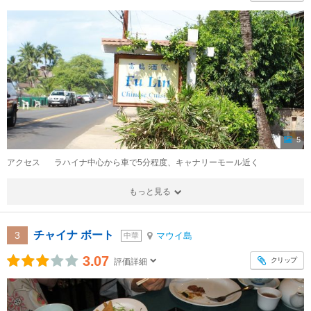
5
アクセス
ラハイナ中心から車で5分程度、キャナリーモール近く
もっと見る
チャイナ ボート
3
マウイ島
中華
3.07
クリップ
評価詳細