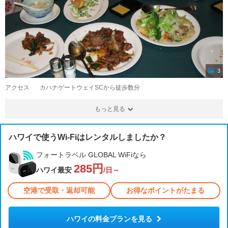
3
アクセス
カハナゲートウェイSCから徒歩数分
もっと見る
ハワイで使うWi-Fiはレンタルしましたか？
フォートラベル GLOBAL WiFiなら
285円
ハワイ最安
/日～
空港で受取・返却可能
お得なポイントがたまる
ハワイの料金プランを見る