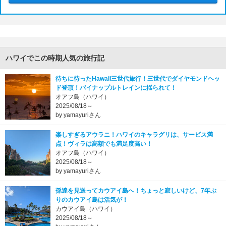
ハワイでこの時期人気の旅行記
待ちに待ったHawaii三世代旅行！三世代でダイヤモンドヘッ
ド登頂！パイナップルトレインに揺られて！
オアフ島（ハワイ）
2025/08/18～
by yamayuriさん
楽しすぎるアウラニ！ハワイのキャラグリは、サービス満
点！ヴィラは高額でも満足度高い！
オアフ島（ハワイ）
2025/08/18～
by yamayuriさん
孫達を見送ってカウアイ島へ！ちょっと寂しいけど、7年ぶ
りのカウアイ島は活気が！
カウアイ島（ハワイ）
2025/08/18～