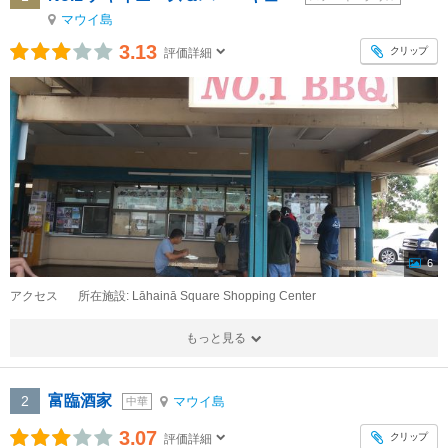
マウイ島
3.13
クリップ
評価詳細
6
アクセス
所在施設: Lāhainā Square Shopping Center
もっと見る
富臨酒家
2
マウイ島
中華
3.07
クリップ
評価詳細