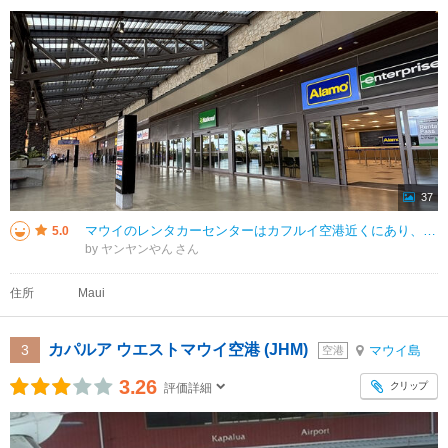
37
マウイのレンタカーセンターはカフルイ空港近くにあり、主要なレンタカー会社が集約された便利な施設です。空港からは電動トラムで移動しますが約2分くらいです。荷物が無ければ歩いてもそれほど苦にならない距離です。
5.0
by ヤンヤンやん
住所
Maui
カパルア ウエストマウイ空港 (JHM)
3
マウイ島
空港
3.26
クリップ
評価詳細