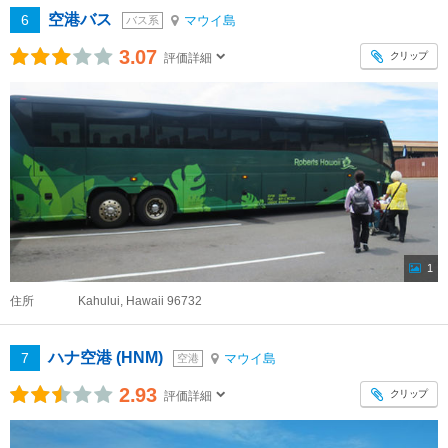
空港バス
6
マウイ島
バス系
3.07
クリップ
評価詳細
1
住所
Kahului, Hawaii 96732
ハナ空港 (HNM)
7
マウイ島
空港
2.93
クリップ
評価詳細