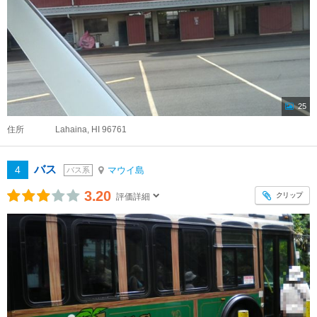
25
住所
Lahaina, HI 96761
バス
4
マウイ島
バス系
3.20
クリップ
評価詳細