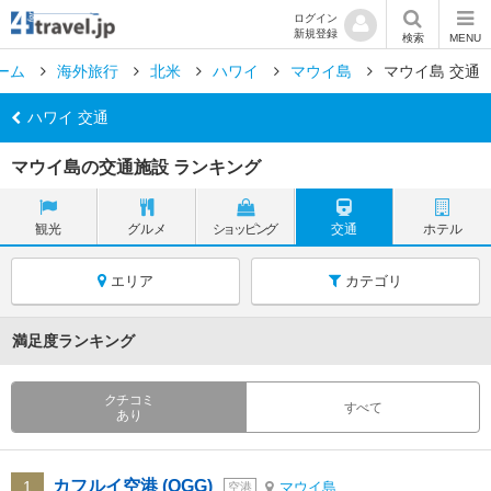
ログイン
新規登録
検索
MENU
ーム
海外旅行
北米
ハワイ
マウイ島
マウイ島 交通
ハワイ 交通
マウイ島の交通施設 ランキング
観光
グルメ
ショッピング
交通
ホテル
エリア
カテゴリ
満足度ランキング
クチコミ
すべて
あり
カフルイ空港 (OGG)
1
マウイ島
空港