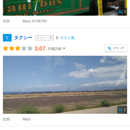
3
住所
Maui, HI 96793
タクシー
5
マウイ島
タクシー系
3.07
クリップ
評価詳細
2
住所
Maui