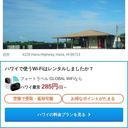
2
住所
4228 Hana Highway, Hana, HI 96713
ハワイで使うWi-Fiはレンタルしましたか？
フォートラベル GLOBAL WiFiなら
285円
ハワイ最安
/日～
空港で受取・返却可能
お得なポイントがたまる
ハワイの料金プランを見る