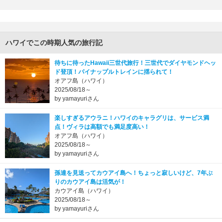
ハワイでこの時期人気の旅行記
待ちに待ったHawaii三世代旅行！三世代でダイヤモンドヘッ
ド登頂！パイナップルトレインに揺られて！
オアフ島（ハワイ）
2025/08/18～
by yamayuriさん
楽しすぎるアウラニ！ハワイのキャラグリは、サービス満
点！ヴィラは高額でも満足度高い！
オアフ島（ハワイ）
2025/08/18～
by yamayuriさん
孫達を見送ってカウアイ島へ！ちょっと寂しいけど、7年ぶ
りのカウアイ島は活気が！
カウアイ島（ハワイ）
2025/08/18～
by yamayuriさん