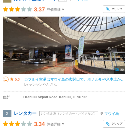
3.37
クリップ
評価詳細
80
カフルイ空港はマウイ島の玄関口で、ホノルルや米本土からの便が発着する主要空港です。国際線（カナダ）も乗り入れています。海と山に囲まれた開放的な雰囲気が魅力で、ハワイらしい景色を到着時から楽しめます。レンタカーへのアクセスも
5.0
by ヤンヤンやん
住所
1 Kahului Airport Road, Kahului, HI 96732
レンタカー
2
マウイ島
レンタル系（レンタカー・バイクなど）
3.34
クリップ
評価詳細