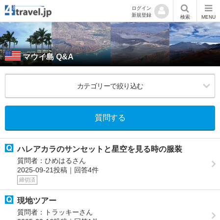
ログイン
新規登録
検索
MENU
マウイ島 Q&A
カテゴリーで絞り込む
質問する
ハレアカラのサンセットと星空を見る時の服装
質問者：ひめはるさん
2025-09-21投稿｜回答4件
締切済
現地ツアー
質問者：トラッキーさん