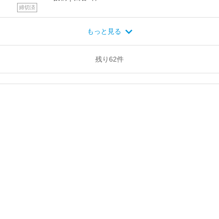
締切済
もっと見る
残り
62
件