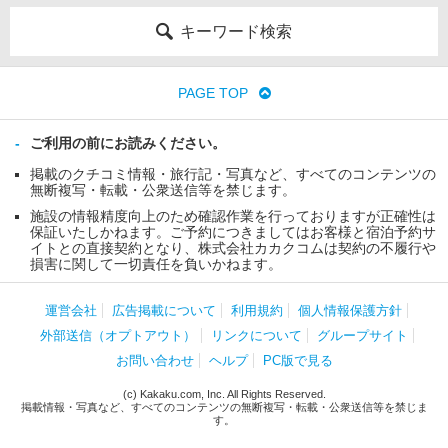
キーワード検索
PAGE TOP
ご利用の前にお読みください。
掲載のクチコミ情報・旅行記・写真など、すべてのコンテンツの
無断複写・転載・公衆送信等を禁じます。
施設の情報精度向上のため確認作業を行っておりますが正確性は
保証いたしかねます。ご予約につきましてはお客様と宿泊予約サ
イトとの直接契約となり、株式会社カカクコムは契約の不履行や
損害に関して一切責任を負いかねます。
運営会社
広告掲載について
利用規約
個人情報保護方針
外部送信（オプトアウト）
リンクについて
グループサイト
お問い合わせ
ヘルプ
PC版で見る
(c) Kakaku.com, Inc. All Rights Reserved.
掲載情報・写真など、すべてのコンテンツの無断複写・転載・公衆送信等を禁じま
す。