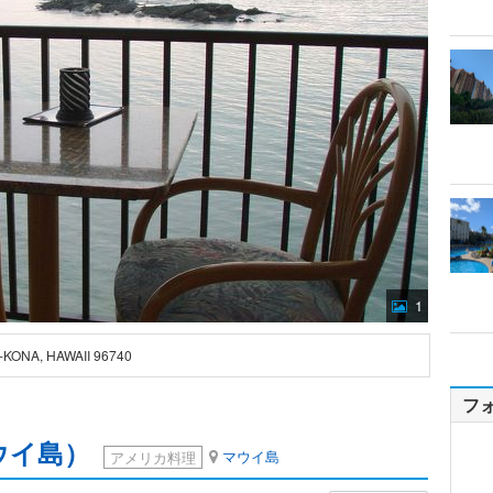
1
A-KONA, HAWAII 96740
フ
ウイ島）
マウイ島
アメリカ料理