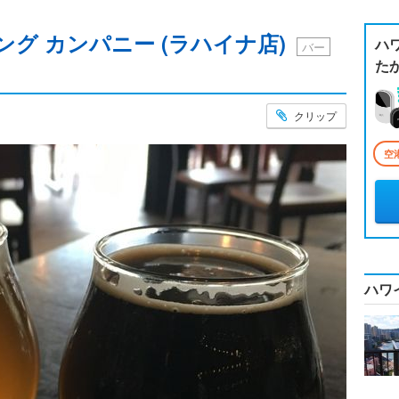
ング カンパニー (ラハイナ店)
ハ
バー
た
クリップ
空
ハワ