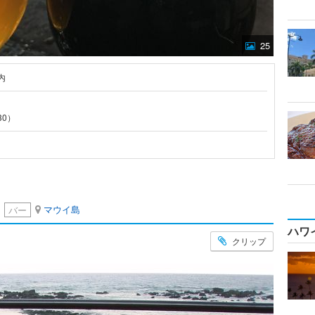
25
内
30）
マウイ島
バー
ハワ
クリップ