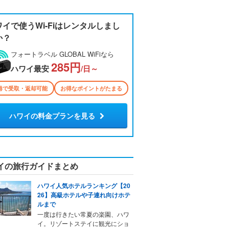
ワイで使うWi-Fiはレンタルしまし
か？
フォートラベル GLOBAL WiFiなら
285円
ハワイ最安
/日～
港で受取・返却可能
お得なポイントがたまる
ハワイの料金プランを見る
イの旅行ガイドまとめ
ハワイ人気ホテルランキング【20
26】高級ホテルや子連れ向けホテ
ルまで
一度は行きたい常夏の楽園、ハワ
イ。リゾートステイに観光にショ