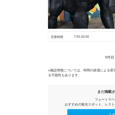
7:00-22:00
営業時間
1
件目
※施設情報については、時間の経過による変
る可能性もあります。
まだ掲載
フォートラベ
おすすめの観光スポット、レスト
ス