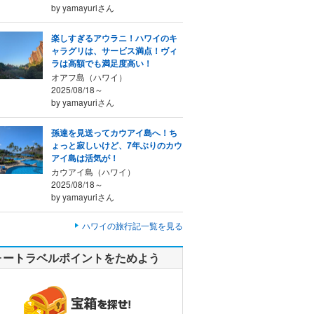
by yamayuriさん
楽しすぎるアウラニ！ハワイのキ
ャラグリは、サービス満点！ヴィ
ラは高額でも満足度高い！
オアフ島（ハワイ）
2025/08/18～
by yamayuriさん
孫達を見送ってカウアイ島へ！ち
ょっと寂しいけど、7年ぶりのカウ
アイ島は活気が！
カウアイ島（ハワイ）
2025/08/18～
by yamayuriさん
ハワイの旅行記一覧を見る
ォートラベルポイントをためよう