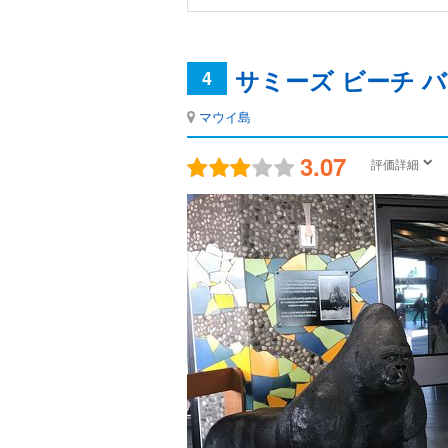
サミーズ ビーチ バ
4
マウイ島
3.07
評価詳細