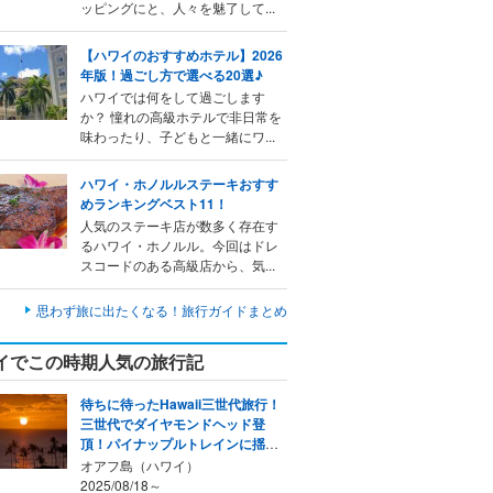
ッピングにと、人々を魅了して...
【ハワイのおすすめホテル】2026
年版！過ごし方で選べる20選♪
ハワイでは何をして過ごします
か？ 憧れの高級ホテルで非日常を
味わったり、子どもと一緒にワ...
ハワイ・ホノルルステーキおすす
めランキングベスト11！
人気のステーキ店が数多く存在す
るハワイ・ホノルル。今回はドレ
スコードのある高級店から、気...
思わず旅に出たくなる！旅行ガイドまとめ
イでこの時期人気の旅行記
待ちに待ったHawaii三世代旅行！
三世代でダイヤモンドヘッド登
頂！パイナップルトレインに揺ら
れて！
オアフ島（ハワイ）
2025/08/18～