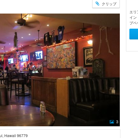
クリップ
エリ
イン
プペ
3
ui, Hawaii 96779