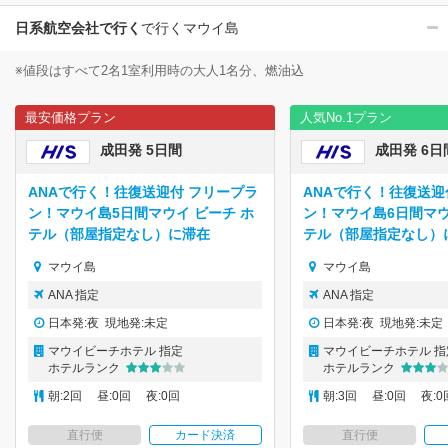
日系航空会社で行く
で行くマウイ島
※値段はすべて2名1室利用時の大人1名分、燃油込
最安価格プラン
人気No.1プラン
成田発 5日間
成田発 6日
ANAで行く！往復送迎付 フリープラ
ANAで行く！往復送迎
ン！マウイ島5日間マウイ ビーチ ホ
ン！マウイ島6日間マウ
テル（部屋指定なし）に滞在
テル（部屋指定なし）
マウイ島
マウイ島
ANA 指定
ANA 指定
日本発:夜 現地発:未定
日本発:夜 現地発:未定
マウイビーチホテル 指定
マウイビーチホテル 指
ホテルランク
ホテルランク
朝:2回 昼:0回 夜:0回
朝:3回 昼:0回 夜:0
直行便
カード決済
直行便