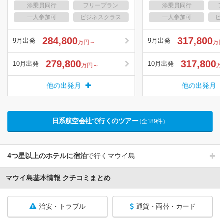
添乗員同行
フリープラン
添乗員同行
一人参加可
ビジネスクラス
一人参加可
284,800
317,800
9月出発
9月出発
万円～
万
279,800
317,800
10月出発
10月出発
万円～
他の出発月
他の出発月
日系航空会社で行くのツアー
（全189件）
4つ星以上のホテルに宿泊
で行くマウイ島
マウイ島基本情報 クチコミまとめ
治安・トラブル
通貨・両替・カード