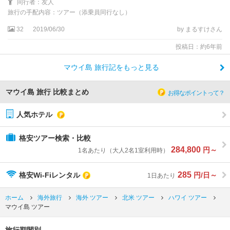
同行者：友人
旅行の手配内容：ツアー（添乗員同行なし）
32
2019/06/30
by まるすけさん
投稿日：約6年前
マウイ島 旅行記をもっと見る
マウイ島 旅行 比較まとめ
お得なポイントって？
人気ホテル
格安ツアー検索・比較
284,800
円～
1名あたり（大人2名1室利用時）
285
格安Wi-Fiレンタル
円/日～
1日あたり
ホーム
海外旅行
海外 ツアー
北米 ツアー
ハワイ ツアー
マウイ島 ツアー