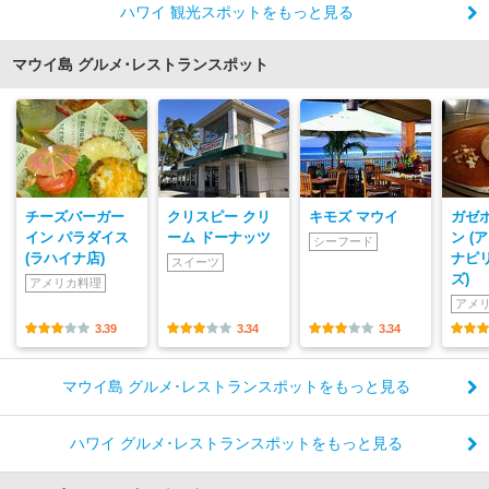
ハワイ 観光スポットをもっと見る
マウイ島 グルメ･レストランスポット
チーズバーガー
クリスピー クリ
キモズ マウイ
ガゼ
イン パラダイス
ーム ドーナッツ
ン (
シーフード
(ラハイナ店)
ナピ
スイーツ
ズ)
アメリカ料理
アメ
3.39
3.34
3.34
マウイ島 グルメ･レストランスポットをもっと見る
ハワイ グルメ･レストランスポットをもっと見る