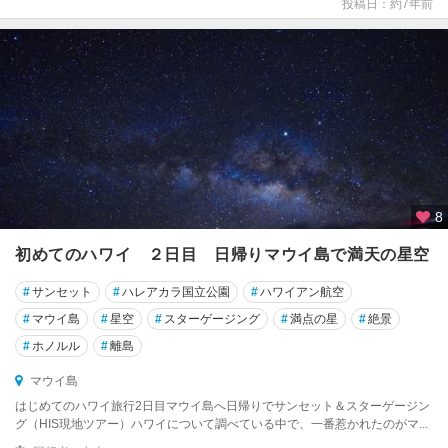
投稿日：約7年前
8
初めてのハワイ ２日目 日帰りマウイ島で満天の星空
#
サンセット
#
ハレアカラ国立公園
#
ハワイアン航空
#
マウイ島
#
星空
#
スターゲージング
#
満点の星
#
絶景
#
ホノルル
#
離島
マウイ島
はじめてのハワイ旅行2日目マウイ島へ日帰りでサンセット＆スターゲージン
グ（HIS現地ツアー）ハワイについて調べている中で、一番惹かれたのがマ...