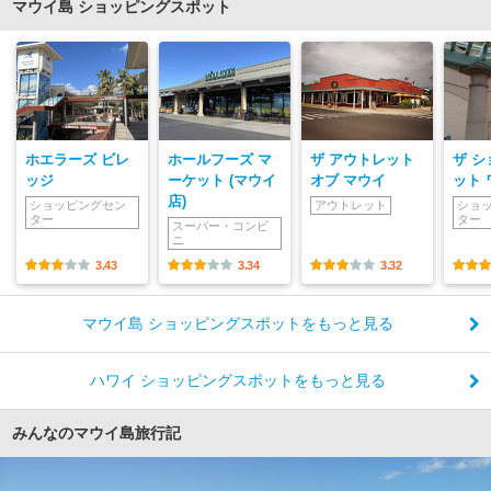
マウイ島 ショッピングスポット
ホエラーズ ビレ
ホールフーズ マ
ザ アウトレット
ザ シ
ッジ
ーケット (マウイ
オブ マウイ
ット
店)
ショッピングセン
アウトレット
ショ
ター
ター
スーパー・コンビ
ニ
3.43
3.34
3.32
マウイ島 ショッピングスポットをもっと見る
ハワイ ショッピングスポットをもっと見る
みんなのマウイ島旅行記