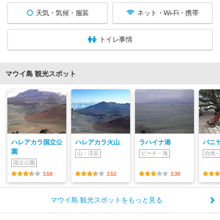
天気・気候・服装
ネット・Wi-Fi・携帯
トイレ事情
マウイ島 観光スポット
ハレアカラ国立公
ハレアカラ火山
ラハイナ港
バニ
園
山・渓谷
ビーチ・海
自然･
国立公園
3.58
3.52
3.38
マウイ島 観光スポットをもっと見る