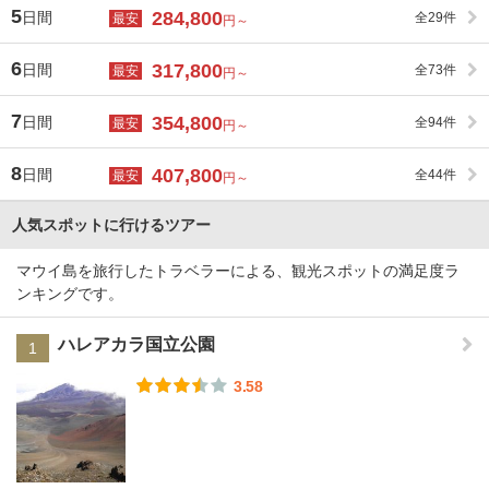
5
284,800
日間
全29件
最安
円～
6
317,800
日間
全73件
最安
円～
7
354,800
日間
全94件
最安
円～
8
407,800
日間
全44件
最安
円～
人気スポットに行けるツアー
マウイ島を旅行したトラベラーによる、観光スポットの満足度ラ
ンキングです。
ハレアカラ国立公園
1
3.58