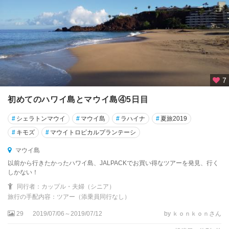
7
初めてのハワイ島とマウイ島④5日目
#
シェラトンマウイ
#
マウイ島
#
ラハイナ
#
夏旅2019
#
キモズ
#
マウイトロピカルプランテーシ
マウイ島
以前から行きたかったハワイ島、JALPACKでお買い得なツアーを発見、行く
しかない！
同行者：カップル・夫婦（シニア）
旅行の手配内容：ツアー（添乗員同行なし）
29
2019/07/06～2019/07/12
by ｋｏｎｋｏｎさん