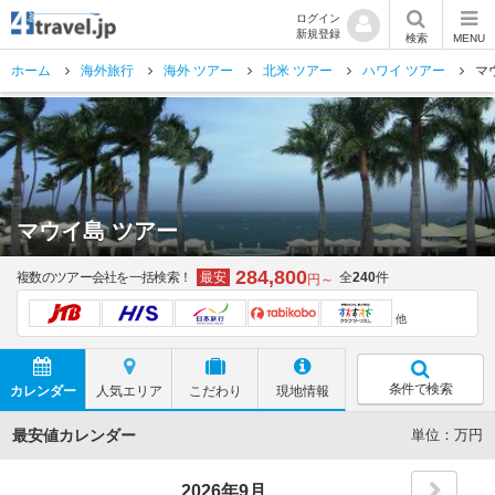
ログイン
新規登録
検索
MENU
ホーム
海外旅行
海外 ツアー
北米 ツアー
ハワイ ツアー
マ
マウイ島 ツアー
284,800
複数のツアー会社を一括検索！
最安
全
240
件
円～
他
条件で検索
カレンダー
人気エリア
こだわり
現地情報
最安値カレンダー
単位：万円
2026年9月