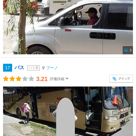
3
バス
17
プーノ
バス系
3.21
クリップ
評価詳細