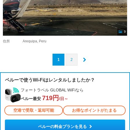
9
住所
Arequipa, Peru
1
2
ペルーで使うWi-Fiはレンタルしましたか？
フォートラベル GLOBAL WiFiなら
719円
ペルー最安
/日～
空港で受取・返却可能
お得なポイントがたまる
ペルーの料金プランを見る