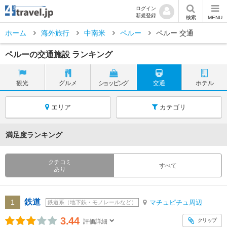
ログイン
新規登録
検索
MENU
ホーム
海外旅行
中南米
ペルー
ペルー 交通
ペルーの交通施設 ランキング
観光
グルメ
ショッピング
交通
ホテル
エリア
カテゴリ
満足度ランキング
クチコミ
すべて
あり
鉄道
1
マチュピチュ周辺
鉄道系（地下鉄・モノレールなど）
3.44
クリップ
評価詳細