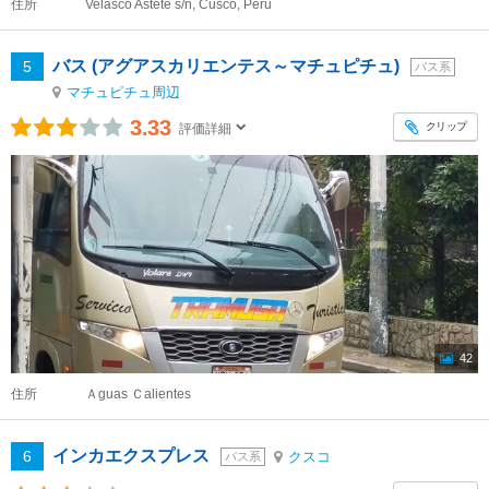
住所
Velasco Astete s/n, Cusco, Peru
バス (アグアスカリエンテス～マチュピチュ)
5
バス系
マチュピチュ周辺
3.33
クリップ
評価詳細
42
住所
Ａguas Ｃalientes
インカエクスプレス
6
クスコ
バス系