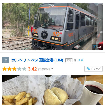
125
ホルヘ チャべス国際空港 (LIM)
2
リマ
空港
3.42
クリップ
評価詳細