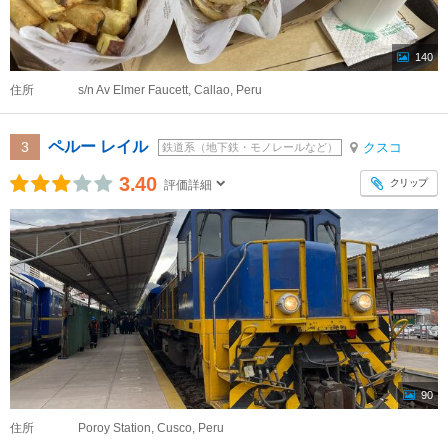
140
住所
s/n Av Elmer Faucett, Callao, Peru
ペルー レイル
3
クスコ
鉄道系（地下鉄・モノレールなど）
3.40
クリップ
評価詳細
90
住所
Poroy Station, Cusco, Peru