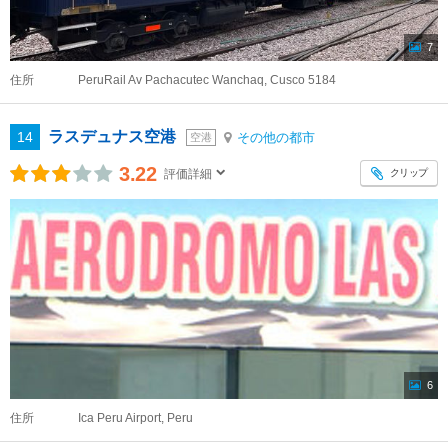
7
住所
PeruRail Av Pachacutec Wanchaq, Cusco 5184
ラスデュナス空港
14
その他の都市
空港
3.22
クリップ
評価詳細
6
住所
Ica Peru Airport, Peru