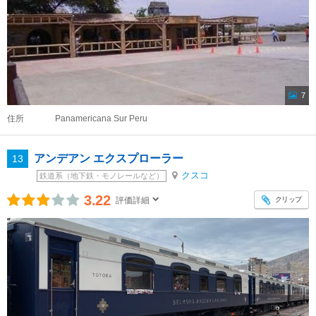
7
住所
Panamericana Sur Peru
アンデアン エクスプローラー
13
クスコ
鉄道系（地下鉄・モノレールなど）
3.22
クリップ
評価詳細