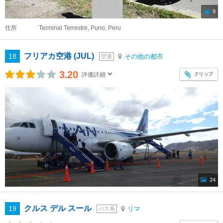
9
住所
Terminal Terrestre, Puno, Peru
フリアカ空港 (JUL)
18
その他の都市
空港
3.20
クリップ
評価詳細
24
クルス デル スール
19
リマ
バス系