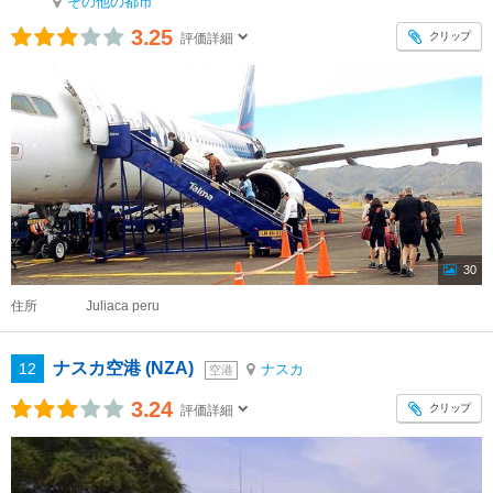
その他の都市
3.25
クリップ
評価詳細
30
住所
Juliaca peru
ナスカ空港 (NZA)
12
ナスカ
空港
3.24
クリップ
評価詳細