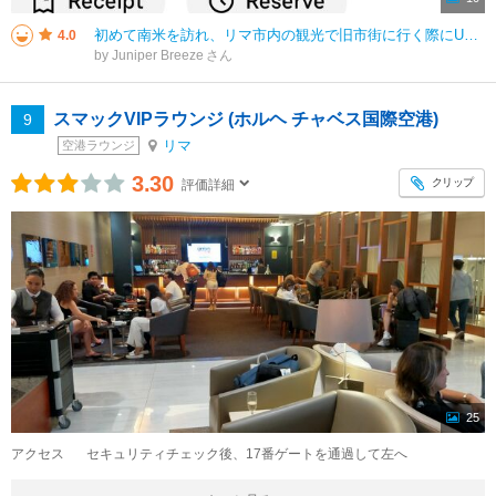
初めて南米を訪れ、リマ市内の観光で旧市街に行く際にUberアプリでタクシーを呼びました。 他の海外の観光地でもUberは何度も使ったことがあり、とても便利ですが、南米のUberなどの配車アプリ利用時には注意する点があります
4.0
by Juniper Breeze
スマックVIPラウンジ (ホルヘ チャベス国際空港)
9
リマ
空港ラウンジ
3.30
クリップ
評価詳細
25
アクセス
セキュリティチェック後、17番ゲートを通過して左へ