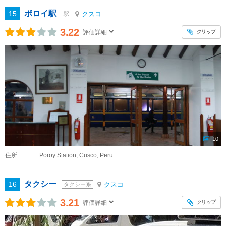
ポロイ駅
15
クスコ
駅
3.22
クリップ
評価詳細
10
住所
Poroy Station, Cusco, Peru
タクシー
16
クスコ
タクシー系
3.21
クリップ
評価詳細