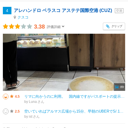
アレハンドロ ベラスコ アステテ国際空港 (CUZ)
4
空港
クスコ
3.38
クリップ
評価詳細
89
リマに向かうのに利用。 国内線ですがパスポートの提示にチケットでセキュリティーを通過。液体の制限はなく、水のボトルを持っていても何も問題なく通過。セキュリティー後にゲート１-4、階段を降りて1階にゲート５-10、ラウンジも
4.5
by Luna
空いていればアルマス広場から15分、早朝のUBERでS/.19(760円)。市内から近くて便利な空港。ゲートもたぶん10はなく、こじんまりしてます。電源コンセントがほぼ皆無で携帯を充電できないのところが改善点。
2.5
by ist