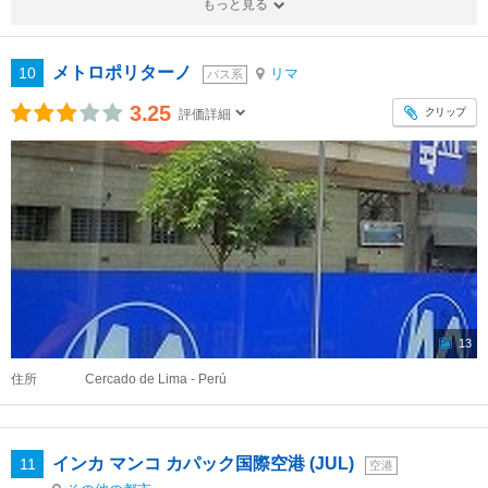
もっと見る
メトロポリターノ
10
リマ
バス系
3.25
クリップ
評価詳細
13
住所
Cercado de Lima - Perú
インカ マンコ カパック国際空港 (JUL)
11
空港