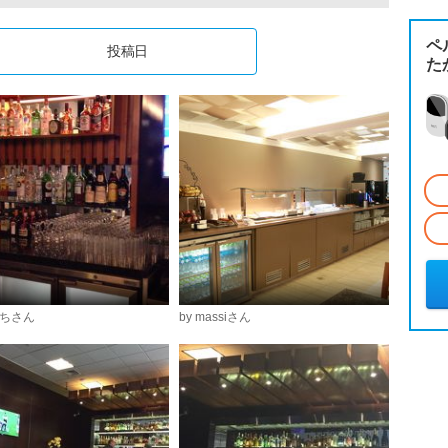
ペ
投稿日
た
っちさん
by massiさん