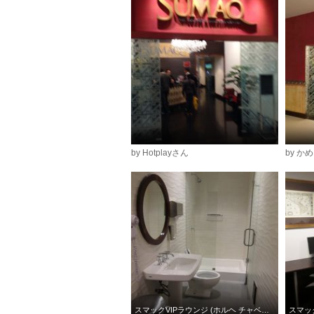
by Hotplayさん
by か
スマックVIPラウンジ (ホルヘ チャベス国際空港)