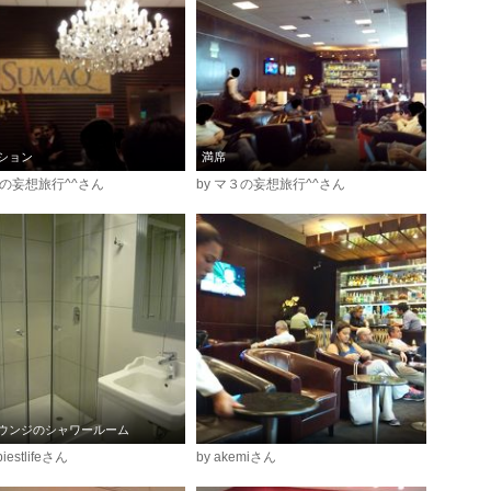
ション
満席
３の妄想旅行^^さん
by マ３の妄想旅行^^さん
ウンジのシャワールーム
piestlifeさん
by akemiさん