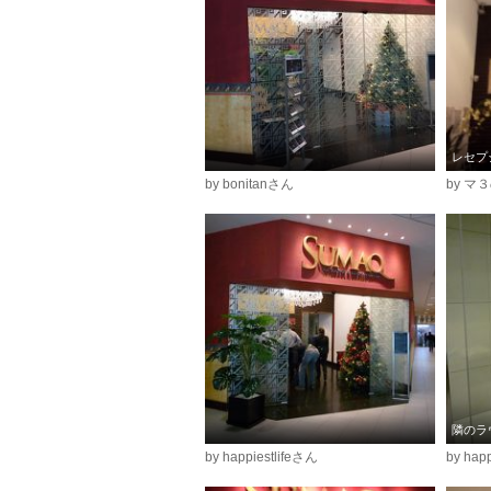
レセプ
by bonitanさん
by マ
隣のラ
by happiestlifeさん
by hap