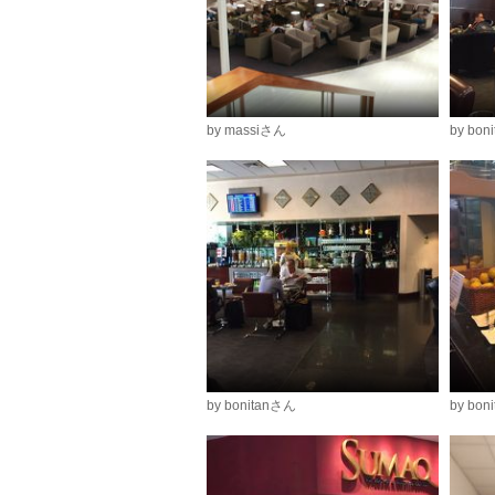
by massiさん
by bon
by bonitanさん
by bon