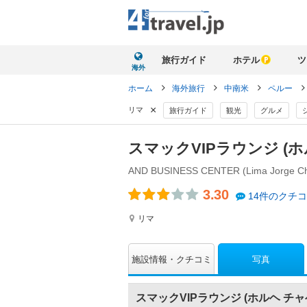
旅行ガイド
ホテル
ツ
海外
ホーム
海外旅行
中南米
ペルー
×
リマ
旅行ガイド
観光
グルメ
スマックVIPラウンジ (
AND BUSINESS CENTER (Lima Jorge Chave
3.30
14件のクチ
リマ
写真
施設情報
クチコミ
スマックVIPラウンジ (ホルヘ チ