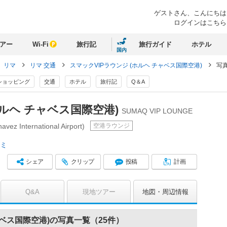
ゲストさん、
こんにちは
ログインはこちら
アー
Wi-Fi
旅行記
旅行ガイド
ホテル
国内
リマ
リマ 交通
スマックVIPラウンジ (ホルヘ チャベス国際空港)
写
ショッピング
交通
ホテル
旅行記
Q＆A
ホルヘ チャベス国際空港)
SUMAQ VIP LOUNGE
空港ラウンジ
z International Airport)
コミ
シェア
クリップ
投稿
計画
Q&A
現地ツアー
地図
周辺情報
ャベス国際空港)の写真一覧（25件）