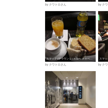
by クワトロさん
by ク
スマックVIPラウンジ (ホルヘ チャベス国際空港)
by クワトロさん
by ク