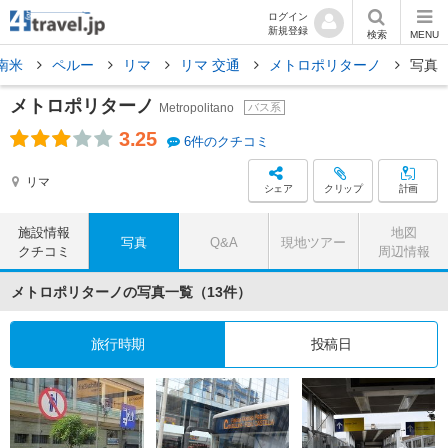
ログイン
新規登録
検索
MENU
南米
ペルー
リマ
リマ 交通
メトロポリターノ
写真
メトロポリターノ
Metropolitano
バス系
3.25
6件のクチコミ
リマ
シェア
クリップ
計画
施設情報
地図
写真
Q&A
現地ツアー
クチコミ
周辺情報
メトロポリターノの写真一覧（13件）
旅行時期
投稿日