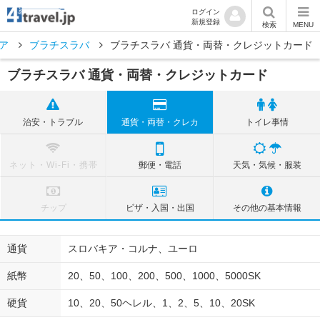
ログイン
新規登録
検索
MENU
ア
ブラチスラバ
ブラチスラバ 通貨・両替・クレジットカード
ブラチスラバ 通貨・両替・クレジットカード
治安・トラブル
通貨・両替・クレカ
トイレ事情
ネット・Wi-Fi・携帯
郵便・電話
天気・気候・服装
チップ
ビザ・入国・出国
その他の基本情報
通貨
スロバキア・コルナ、ユーロ
紙幣
20、50、100、200、500、1000、5000SK
硬貨
10、20、50ヘレル、1、2、5、10、20SK