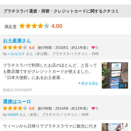
ブラチスラバ 通貨・両替・クレジットカードに関するクチコミ
4.00
満足度
お土産屋さん
4.0
旅行時期：2016/01（約11年前）
0
by
バルセロナ
さん（非公開）
ブラチスラバ クチコミ：19件
ブラチスラバで利用したお店のほとんど、と言って
も数店舗ですがクレジットカードが使えました。
『日本大使館』にあるお土産屋
...
続きを読む
1
投稿日:2016/06/07
通貨はユーロ
4.0
旅行時期：2014/08（約12年前）
0
by
mint29
さん（女性）
ブラチスラバ クチコミ：26件
ウィーンから日帰りでブラチスラヴァに観光に行き