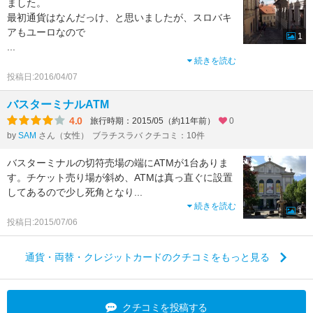
ました。
最初通貨はなんだっけ、と思いましたが、スロバキ
アもユーロなので
1
...
続きを読む
投稿日:2016/04/07
バスターミナルATM
4.0
旅行時期：2015/05（約11年前）
0
by
SAM
さん（女性）
ブラチスラバ クチコミ：10件
バスターミナルの切符売場の端にATMが1台ありま
す。チケット売り場が斜め、ATMは真っ直ぐに設置
してあるので少し死角となり
...
続きを読む
1
投稿日:2015/07/06
通貨・両替・クレジットカードのクチコミをもっと見る
クチコミを投稿する