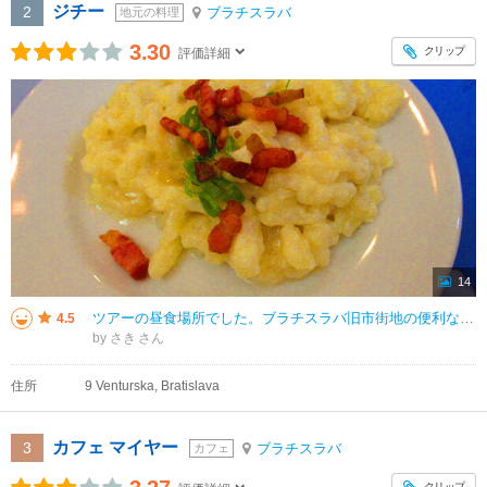
ジチー
2
ブラチスラバ
地元の料理
3.30
クリップ
評価詳細
14
ツアーの昼食場所でした。ブラチスラバ旧市街地の便利な場所にあり、日本人ツアー御用達なのか、他のツアー客もいました。ニョッキのようなハルシュキや、ハンガリーを代表する伝統料理のグヤーシュ（牛肉の煮込み料理）など美味しかったで
4.5
by さき
住所
9 Venturska, Bratislava
カフェ マイヤー
3
ブラチスラバ
カフェ
クリップ