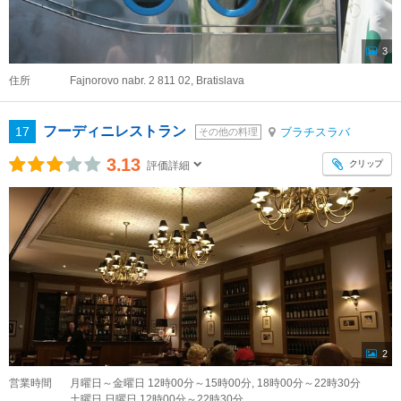
3
住所
Fajnorovo nabr. 2 811 02, Bratislava
フーディニレストラン
17
ブラチスラバ
その他の料理
3.13
クリップ
評価詳細
2
営業時間
月曜日～金曜日 12時00分～15時00分, 18時00分～22時30分
土曜日,日曜日 12時00分～22時30分