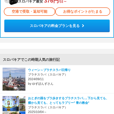
376円
スロバキア最安
/日～
空港で受取・返却可能
お得なポイントがたまる
スロバキアの料金プランを見る
スロバキアでこの時期人気の旅行記
ウィーン～ブラチスラバ日帰り
ブラチスラバ（スロバキア）
2024/09/11
by ゆずぽんずさん
おとぎの国をブラ歩きするブラチスラバ､､､下から見ても、
横から見ても、とってもラブリー* 青の教会*
ブラチスラバ（スロバキア）
2025/10/04～