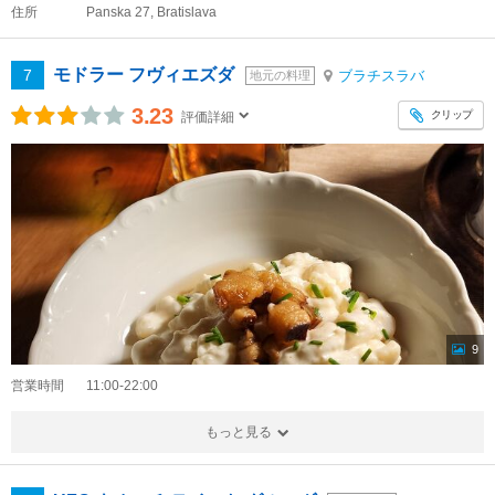
住所
Panska 27, Bratislava
モドラー フヴィエズダ
7
ブラチスラバ
地元の料理
3.23
クリップ
評価詳細
9
営業時間
11:00-22:00
もっと見る