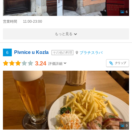
6
営業時間
11:00-23:00
もっと見る
Pivnice u Kozla
6
ブラチスラバ
その他の料理
3.24
クリップ
評価詳細
9