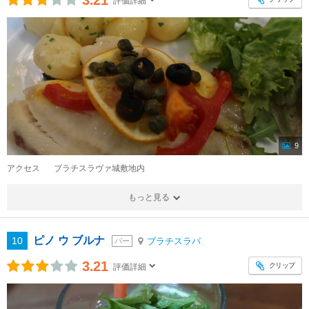
3.21
評価詳細
9
アクセス
ブラチスラヴァ城敷地内
もっと見る
ピノ ウ ブルナ
10
ブラチスラバ
バー
3.21
クリップ
評価詳細