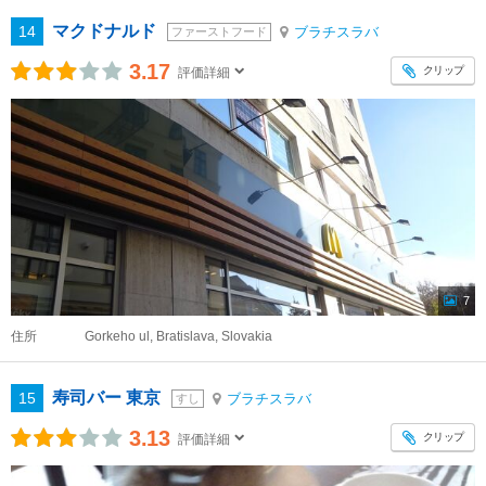
マクドナルド
14
ブラチスラバ
ファーストフード
3.17
クリップ
評価詳細
7
住所
Gorkeho ul, Bratislava, Slovakia
寿司バー 東京
15
ブラチスラバ
すし
3.13
クリップ
評価詳細