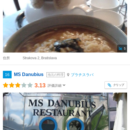
5
住所
Strakova 2, Bratislava
MS Danubius
16
ブラチスラバ
地元の料理
3.13
クリップ
評価詳細