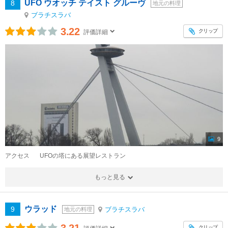
UFO ウオッチ テイスト グルーヴ
8
地元の料理
ブラチスラバ
3.22
クリップ
評価詳細
9
アクセス
UFOの塔にある展望レストラン
もっと見る
ウラッド
9
ブラチスラバ
地元の料理
クリップ