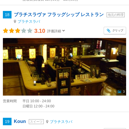
ブラチスラヴァ フラッグシップ レストラン
18
地元の料理
ブラチスラバ
3.10
クリップ
評価詳細
3
営業時間
平日 10:00 - 24:00
日曜日 12:00 - 24:00
Koun
19
ブラチスラバ
スイーツ