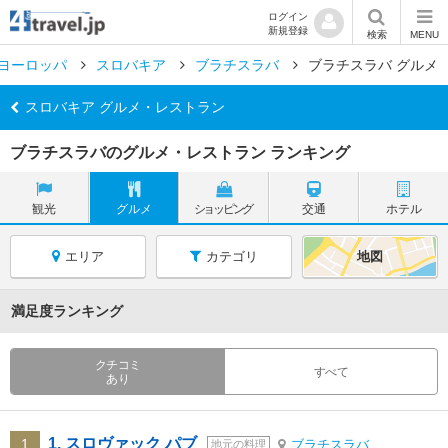
ログイン
新規登録
検索
MENU
ヨーロッパ
スロバキア
ブラチスラバ
ブラチスラバ グルメ
スロバキア グルメ・レストラン
ブラチスラバのグルメ・レストラン ランキング
観光
グルメ
ショッピング
交通
ホテル
エリア
カテゴリ
地図
満足度ランキング
クチコミ
すべて
あり
1. スロヴァック パブ
1
ブラチスラバ
地元の料理