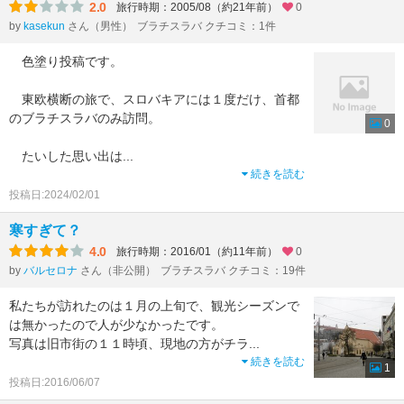
2.0
旅行時期：2005/08（約21年前）
0
by
kasekun
さん（男性）
ブラチスラバ クチコミ：1件
色塗り投稿です。
東欧横断の旅で、スロバキアには１度だけ、首都
のブラチスラバのみ訪問。
0
たいした思い出は
...
続きを読む
投稿日:2024/02/01
寒すぎて？
4.0
旅行時期：2016/01（約11年前）
0
by
バルセロナ
さん（非公開）
ブラチスラバ クチコミ：19件
私たちが訪れたのは１月の上旬で、観光シーズンで
は無かったので人が少なかったです。
写真は旧市街の１１時頃、現地の方がチラ
...
続きを読む
1
投稿日:2016/06/07