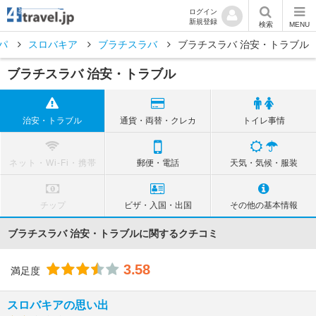
ログイン
新規登録
検索
MENU
パ
スロバキア
ブラチスラバ
ブラチスラバ 治安・トラブル
ブラチスラバ 治安・トラブル
治安・トラブル
通貨・両替・クレカ
トイレ事情
ネット・Wi-Fi・携帯
郵便・電話
天気・気候・服装
チップ
ビザ・入国・出国
その他の基本情報
ブラチスラバ 治安・トラブルに関するクチコミ
3.58
満足度
スロバキアの思い出