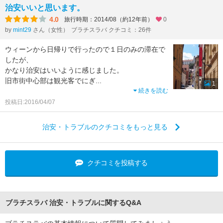
治安いいと思います。
4.0
旅行時期：2014/08（約12年前）
0
by
mint29
さん（女性）
ブラチスラバ クチコミ：26件
ウィーンから日帰りで行ったので１日のみの滞在で
したが、
かなり治安はいいように感じました。
旧市街中心部は観光客でにぎ
...
1
続きを読む
投稿日:2016/04/07
治安・トラブルのクチコミをもっと見る
クチコミを投稿する
ブラチスラバ 治安・トラブルに関するQ&A