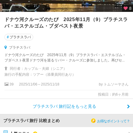
8
ドナウ河クルーズのたび 2025年11月（9）ブラチスラ
バ・エステルゴム・ブダペスト夜景
#
ブラチスラバ
ブラチスラバ
ドナウ河クルーズのたび 2025年11月（9）ブラチスラバ・エステルゴム・
ブダペスト夜景ドナウ河を巡るリバー・クルーズに参加しました。再びセ...
同行者：カップル・夫婦（シニア）
旅行の手配内容：ツアー（添乗員同行あり）
39
2025/11/06～2025/11/18
by トムソーヤさん
投稿日：約6ヶ月前
ブラチスラバ 旅行記をもっと見る
ブラチスラバ 旅行 比較まとめ
お得なポイントって？