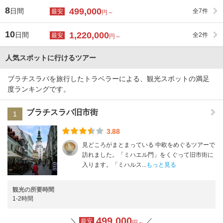
8
499,000
日間
全7件
最安
円～
10
1,220,000
日間
全2件
最安
円～
人気スポットに行けるツアー
ブラチスラバを旅行したトラベラーによる、観光スポットの満足
度ランキングです。
ブラチスラバ旧市街
1
3.88
見どころがまとまっている 中欧をめぐるツアーで
訪れました。「ミハエル門」をくぐって旧市街に
入ります。「ミハルス...
もっと見る
観光の所要時間
1-2時間
499,000
＼
／
最安
円～