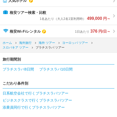
人気ホテル
格安ツアー検索・比較
499,000
円～
1名あたり（大人2名1室利用時）
376
格安Wi-Fiレンタル
円/日～
1日あたり
ホーム
海外旅行
海外 ツアー
ヨーロッパ ツアー
スロバキア ツアー
ブラチスラバ ツアー
旅行期間別
ブラチスラバ8日間
ブラチスラバ10日間
こだわり条件別
日系航空会社で行くブラチスラバツアー
ビジネスクラスで行くブラチスラバツアー
添乗員同行で行くブラチスラバツアー