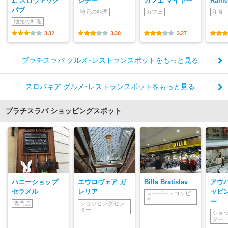
1. スロヴァック
ジチー
カフェ マイヤー
Rame
パブ
地元の料理
カフェ
和食
地元の料理
3.32
3.30
3.27
ブラチスラバ グルメ･レストランスポットをもっと見る
スロバキア グルメ･レストランスポットをもっと見る
ブラチスラバ ショッピングスポット
ハニーショップ
エウロヴェア ガ
Billa Bratislav
アウ
セラメル
レリア
ッピ
スーパー・コンビ
ニ
ー
専門店
ショッピングセン
ター
ショ
ター