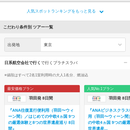
人気スポットランキングをもっと見る
こだわり条件別 ツアー一覧
出発地
日系航空会社で行く
で行くブラチスラバ
※値段はすべて2名1室利用時の大人1名分、燃油込
最安価格プラン
人気No.1プラン
羽田発 8日間
羽田発 8日
『ANA往復直行便利用（羽田〜ウィ
『ANAビジネスクラ
ーン間）／はじめての中欧4ヵ国 9つ
用（羽田〜ウィーン間
の厳選体験と8つの世界遺産巡り 8日
の中欧4ヵ国 9つの厳
間』
世界遺産...