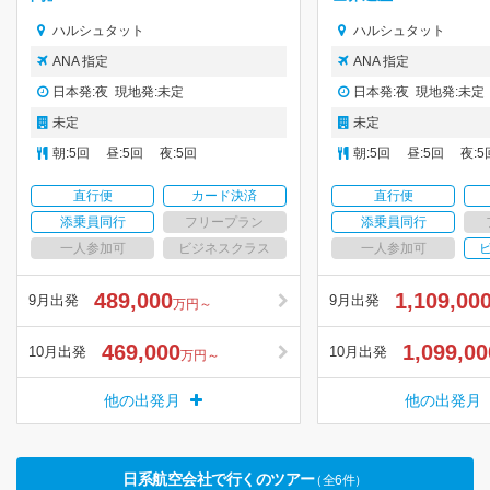
ハルシュタット
ハルシュタット
ANA 指定
ANA 指定
日本発:夜 現地発:未定
日本発:夜 現地発:未定
未定
未定
朝:5回 昼:5回 夜:5回
朝:5回 昼:5回 夜:5
直行便
カード決済
直行便
添乗員同行
フリープラン
添乗員同行
一人参加可
ビジネスクラス
一人参加可
489,000
1,109,00
9月出発
9月出発
万円～
469,000
1,099,00
10月出発
10月出発
万円～
他の出発月
他の出発月
日系航空会社で行くのツアー
（全6件）