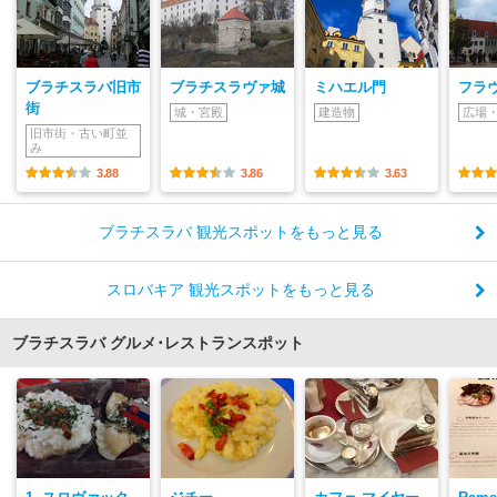
ブラチスラバ旧市
ブラチスラヴァ城
ミハエル門
フラ
街
城・宮殿
建造物
広場
旧市街・古い町並
み
3.88
3.86
3.63
ブラチスラバ 観光スポットをもっと見る
スロバキア 観光スポットをもっと見る
ブラチスラバ グルメ･レストランスポット