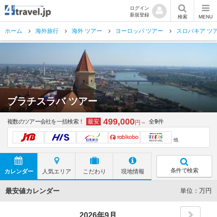
ログイン
新規登録
検索
MENU
ホーム
海外旅行
海外 ツアー
ヨーロッパ ツアー
スロバキア ツ
ブラチスラバ ツアー
499,000
複数のツアー会社を一括検索！
最安
全
9
件
円～
他
条件で検索
カレンダー
人気エリア
こだわり
現地情報
最安値カレンダー
単位：万円
2026年9月