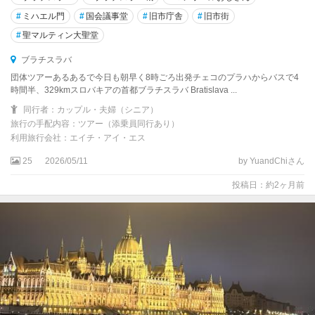
#
ミハエル門
#
国会議事堂
#
旧市庁舎
#
旧市街
#
聖マルティン大聖堂
ブラチスラバ
団体ツアーあるあるで今日も朝早く8時ごろ出発チェコのプラハからバスで4
時間半、329kmスロバキアの首都ブラチスラバ Bratislava ...
同行者：カップル・夫婦（シニア）
旅行の手配内容：ツアー（添乗員同行あり）
利用旅行会社：エイチ・アイ・エス
25
2026/05/11
by YuandChiさん
投稿日：約2ヶ月前