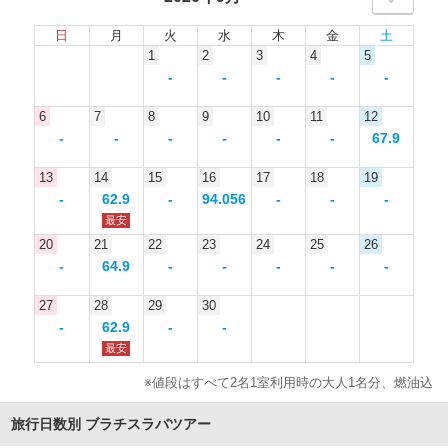
日
月
火
水
木
金
土
1
2
3
4
5
-
-
-
-
-
6
7
8
9
10
11
12
-
-
-
-
-
-
67.9
13
14
15
16
17
18
19
-
62.9
-
94.056
-
-
-
最安
20
21
22
23
24
25
26
-
64.9
-
-
-
-
-
27
28
29
30
-
62.9
-
-
最安
※値段はすべて2名1室利用時の大人1名分、燃油込
旅行日数別 ブラチスラバツアー