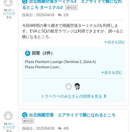
台北桃園空港ターミナル2 エアサイドで横になれ
るところ ターミナル2
締切済
by
ゆっ
たりたび
投稿日：2025/04/18
2
件
さん
今回4時間の乗り継ぎで桃園空港ターミナル2を利用しま
す。EVAとSQの航空ラウンジは利用できますが、調べると
横になるところ
...
続きを読む
回答（2件）
Plaza Premium Lounge (Terminal 2, Zone A)
Plaza Premium Loun
...
続きを読む
トラベラーのみなさんの回答を見る
台北桃園空港 エアサイドで横になれるところ
締切済
by
ゆっ
たりたび
投稿日：2025/04/18
4
件
さん