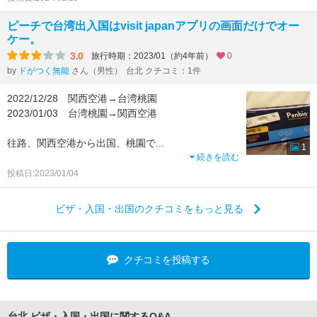
ピーチで台湾出入国はvisit japanアプリの画面だけでオー
ケー。
3.0
旅行時期：2023/01（約4年前）
0
by
ドがつく無能
さん（男性）
台北 クチコミ：1件
2022/12/28 関西空港→台湾桃園
2023/01/03 台湾桃園→関西空港
往路、関西空港から出国、桃園で
...
1
続きを読む
投稿日:2023/01/04
ビザ・入国・出国のクチコミをもっと見る
クチコミを投稿する
台北 ビザ・入国・出国に関するQ&A