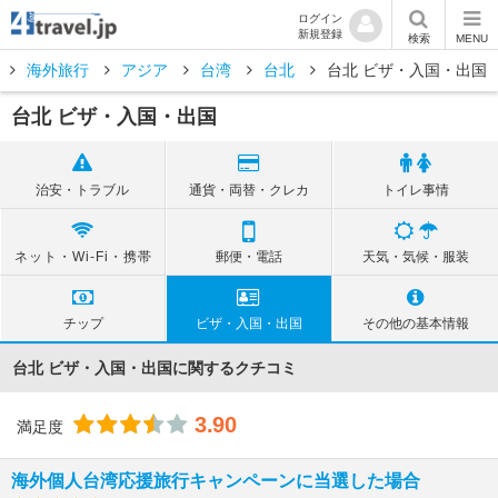
ログイン
新規登録
検索
MENU
海外旅行
アジア
台湾
台北
台北 ビザ・入国・出国
台北 ビザ・入国・出国
治安・トラブル
通貨・両替・クレカ
トイレ事情
ネット・Wi-Fi・携帯
郵便・電話
天気・気候・服装
チップ
ビザ・入国・出国
その他の基本情報
台北 ビザ・入国・出国に関するクチコミ
3.90
満足度
海外個人台湾応援旅行キャンペーンに当選した場合