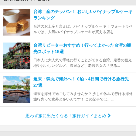
台湾土産のテッパン！ おいしいパイナップルケーキ
ランキング
台湾のお土産と言えば、パイナップルケーキ！ フォートラベ
ルでは、人気のパイナップルケーキが買える店を...
台湾リピーターおすすめ！行ってよかった台湾の観
光スポット15選
日本人に大人気で手軽に行くことができる台湾。定番の観光
地やおいしいグルメ、温泉など、老若男女の「見る...
週末・弾丸で海外へ！ 0泊～4日間で行ける旅行先
27選
週末を海外で過ごしてみませんか？ 少しの休みで行ける海外
旅行先って意外と多いんです！ この記事では、...
思わず旅に出たくなる！旅行ガイドまとめ