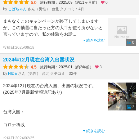
5.0
旅行時期：2025/09（約11ヶ月前）
0
by
こばちゃん
さん（男性）
台北 クチコミ：4件
まもなくこのキャンペーンが終了してしまいます
が、この抽選に当たった方の大半が使う所がないと
言っていますので、私の体験をお話
...
続きを読む
0
投稿日:2025/09/18
2024年12月現在台湾入出国状況
4.5
旅行時期：2025/01（約2年前）
3
by
HIDE
さん（男性）
台北 クチコミ：32件
2024年12月現在の台湾入国、出国の状況です。
(2025年7月最新情報追記あり)
3
台湾入国：
コロナ禍以
...
続きを読む
投稿日:2024/02/25