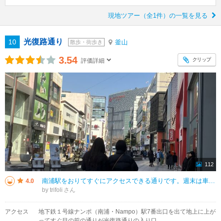
現地ツアー（全1件）の一覧を見る
光復路通り
10
釜山
散歩・街歩き
3.54
クリップ
評価詳細
112
南浦駅をおりてすぐにアクセスできる通りです。週末は車も通らず、ショッピングを楽しむのに気兼ねなさそうです。衣料系の店が多いですが、高級ブランドよりはスポーツブランドとかカジュアル寄り。コスメや雑貨なども。お土産に重宝するア
4.0
by trifoli
アクセス
地下鉄１号線ナンポ（南浦・Nampo）駅7番出口を出て地上に上が
ってすぐ目の前の通りが光復路通りの入り口