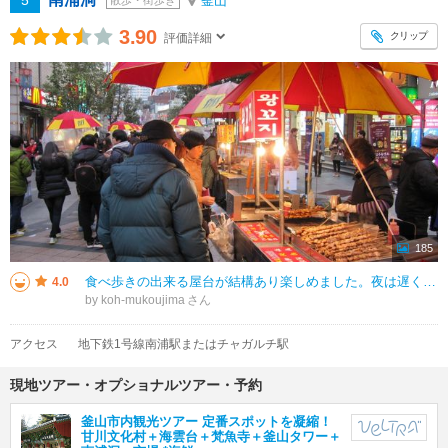
5
釜山
散歩・街歩き
3.90
クリップ
評価詳細
185
食べ歩きの出来る屋台が結構あり楽しめました。夜は遅くまでやっていないみたいで2２時頃には結構お店が閉まってしまいました。ショップは有名どころの洋服の店やお土産に出来るお菓子屋さんなど結構あり見ているだけで楽しめました。釜山
4.0
by koh-mukoujima
アクセス
地下鉄1号線南浦駅またはチャガルチ駅
現地ツアー・オプショナルツアー・予約
釜山市内観光ツアー 定番スポットを凝縮！
甘川文化村＋海雲台＋梵魚寺＋釜山タワー＋