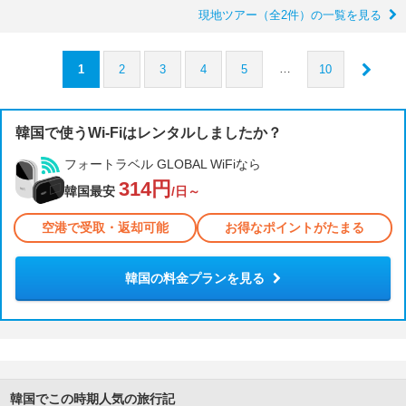
現地ツアー（全2件）の一覧を見る
…
1
2
3
4
5
10
韓国で使うWi-Fiはレンタルしましたか？
フォートラベル GLOBAL WiFiなら
314円
韓国最安
/日～
空港で受取・返却可能
お得なポイントがたまる
韓国の料金プランを見る
韓国でこの時期人気の旅行記