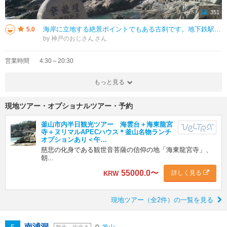
351
海岸に立地する絶景ポイントでもある古刹です。地下鉄駅からは便利とは言えませんが、海雲台のビーチリゾートからだとタクシーで20分、10,000ウォン程度で行きます。海岸の断崖絶壁の寺院は韓国では珍しいそうですね。入場は無料。
5.0
by 神戸のおじさん
営業時間
4:30～20:30
もっと見る
現地ツアー・オプショナルツアー・予約
釜山市内半日観光ツアー 海雲台＋海東龍宮
寺＋ヌリマルAPECハウス＊釜山名物ランチ
オプションあり＜午…
慈悲の化身である観世音菩薩の信仰の地「海東龍宮寺」、
朝...
55000.0
〜
詳しく見る
KRW
現地ツアー（全2件）の一覧を見る
南浦洞