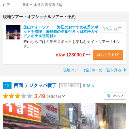
住所
釜山市 水営区 広安海辺路
現地ツアー・オプショナルツアー・予約
釜山ナイトツアー 海辺のおすすめ夜景スポ
ットを満喫！海鮮鍋の夕食付き＜日本語ガイ
ド／ホテル送迎付＞
釜山ならではの夜景スポットを楽しむナイトツアー！セン
タ...
128000.0
〜
詳しく見る
KRW
現地ツアー（全2件）の一覧を見る
西面 テジクッパ横丁
12
釜山
散歩・街歩き
3.49
クリップ
評価詳細