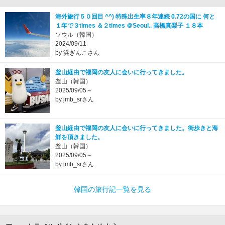
海外旅行５０回目 ^^) 特殊出生率８年連続 0.72の国に 何と
１年で３times ＆２times ＠Seoul.. 高橋真梨子 １８本
ソウル（韓国）
2024/09/11
by 浜ぎんこさん
釜山経由で福岡の友人に会いに行ってきました。
釜山（韓国）
2025/09/05～
by jmb_srさん
釜山経由で福岡の友人に会いに行ってきました。街歩きと海
鮮を頂きました。
釜山（韓国）
2025/09/05～
by jmb_srさん
韓国の旅行記一覧を見る