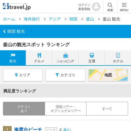
ログイン
新規登録
検索
MENU
ホーム
海外旅行
アジア
韓国
釜山
釜山 観光
韓国 観光
釜山の観光スポット ランキング
観光
グルメ
ショッピング
交通
ホテル
エリア
カテゴリ
地図
満足度ランキング
クチコミ
現地ツアー・
すべて
あり
オプショナルツアー
海雲台ビーチ
1
釜山
ビーチ