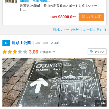
南浦洞＋市場 *海鮮…
韓国第1の港町、釜山の定番観光スポットを巡るツアー！
甘...
98000.0
〜
詳しく見る
KRW
現地ツアー（全3件）の一覧を見る
龍頭山公園
6
釜山
広場・公園
3.86
クリップ
評価詳細
242