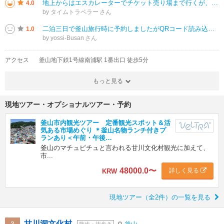
地上からはエスカレーターでチケット売り場まで行くが、途中止まってて、階段で上がる。さてチケット売り場は別建物、今回はビジット釜山パスを持っていたんで引き換えて入場。 エレベーターで、最上階まで行くと釜山の景観が望める。意
4.0
by タイムトラベラー
二泊三日で釜山旅行時に予約しましたがQRコード読み込めず２日間不自由な思いをしました。ホテルではホテルのWi-Fiがあったのでよかったですが外では困りました。現地語話せないので翻訳が使えないしゼスチャーで切り抜けました。読
1.0
by yossi-Busan
アクセス
釜山地下鉄1号線南浦駅 1番出口 徒歩5分
もっと見る
現地ツアー・オプショナルツアー・予約
釜山市内観光ツアー 定番観光スポット＆活
気ある市場めぐり ＊釜山名物ランチ付きプ
ランあり＜午前・午後…
釜山のマチュピチュと言われる甘川文化村観光に加えて、
市...
48000.0
〜
詳しく見る
KRW
現地ツアー（全2件）の一覧を見る
甘川洞文化村