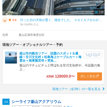
118
行った日の天気が悪く、残念でした。 スカイカプセルが目的でしたが、海雲台の駅から結構遠いです。 駅の周辺はショッピング街になっていて、ひととおりあります。 市場でハットクを食べたり、雑貨屋さん巡り（駅の北側にオシャレ
5.0
by claritin
住所
釜山広域市海雲台区
現地ツアー・オプショナルツアー・予約
釜山市内観光ツアー 話題のスポットを凝
縮！甘川文化村＋松島海上ケーブルカー＋海
雲台＋海東龍宮寺＋梵魚…
釜山のマチュピチュと呼ばれる甘川文化村や、今話題の海
上...
128000.0
〜
詳しく見る
KRW
現地ツアー（全3件）の一覧を見る
シーライフ釜山アクアリウム
14