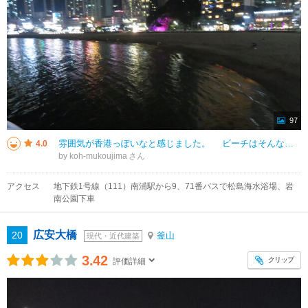
97
雰囲気が香港っぽいなと感じました。 ビーチはそんなに大きいないので人はあまりいない感じでしたが、会場ロープウェイや海に張り出した歩道など幾つか観光スポットがありました。ツアーバスのバス停もあり交通の便は悪くないと感じま
4.0
by koh-mukoujima
アクセス
地下鉄1号線（111）南浦駅から9、71番バスで松島海水浴場、岩
南公園下車
広安大橋
20
釜山
現代・近代建築
3.42
クリップ
評価詳細