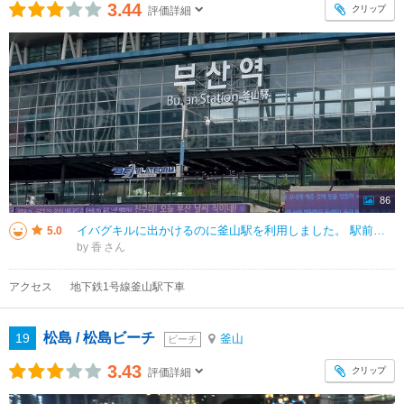
3.44
クリップ
評価詳細
86
イバグキルに出かけるのに釜山駅を利用しました。 駅前の広場ではちょうど高齢者の方たちが のど自慢大会でしょうか？ マイクをもって振付をしながら楽しそうに歌を歌っていました。 司会者もいて、韓国語がわからないけれど
5.0
by 香
アクセス
地下鉄1号線釜山駅下車
松島 / 松島ビーチ
19
釜山
ビーチ
3.43
クリップ
評価詳細