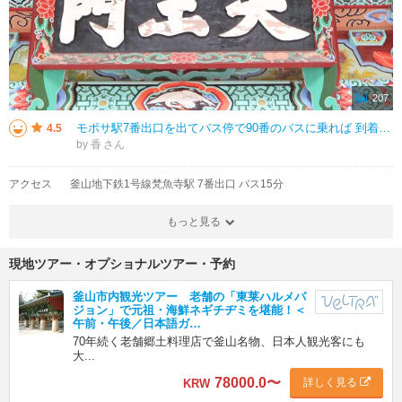
207
モポサ駅7番出口を出てバス停で90番のバスに乗れば 到着します。 お寺に行く高齢の方たちについていくと 到着しました。 バス乗り場からは坂を上がっていくのでかなり 歩きます。 地元の方たちに愛されているお寺のよ
4.5
by 香
アクセス
釜山地下鉄1号線梵魚寺駅 7番出口 バス15分
もっと見る
現地ツアー・オプショナルツアー・予約
釜山市内観光ツアー 老舗の「東莱ハルメパ
ジョン」で元祖・海鮮ネギチヂミを堪能！＜
午前・午後／日本語ガ…
70年続く老舗郷土料理店で釜山名物、日本人観光客にも
大...
78000.0
〜
詳しく見る
KRW