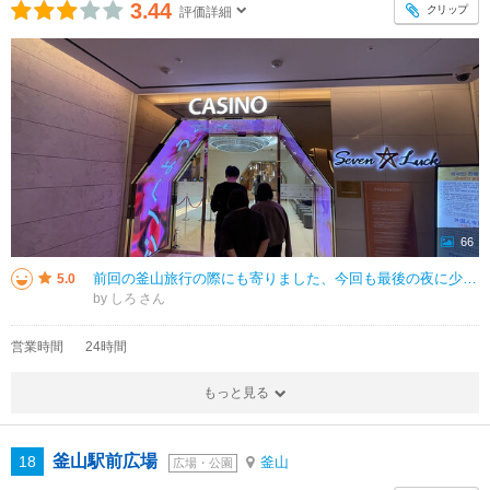
3.44
クリップ
評価詳細
66
前回の釜山旅行の際にも寄りました、今回も最後の夜に少しだけ遊びます。 色々やり方もわからないものもあるし、黙ってできるルーレットばかりやってましたが、前回は2人で4千円くらい買ったのに、今回は使うと決めていた少額ですが、
5.0
by しろ
営業時間
24時間
もっと見る
釜山駅前広場
18
釜山
広場・公園