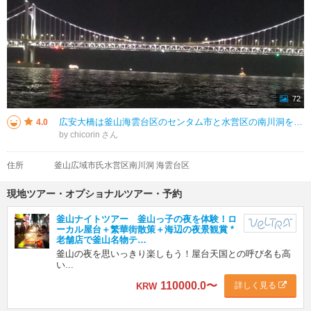
72
広安大橋は釜山海雲台区のセンタム市と水営区の南川洞を結ぶ吊り橋です。 釜山市のランドマークの一つであり、釜山の人気観光スポットです。 橋は上下に分かれていて、２重になっています。 また、上下の車両は一方通行です。
4.0
by chicorin
住所
釜山広域市氏水営区南川洞 海雲台区
現地ツアー・オプショナルツアー・予約
釜山ナイトツアー 釜山っ子の夜を体験！ロ
ーカル屋台＋繁華街散策＋海辺の夜景観賞 *
老舗店で釜山名物テ…
釜山の夜を思いっきり楽しもう！屋台天国との呼び名も高
い...
110000.0
〜
詳しく見る
KRW