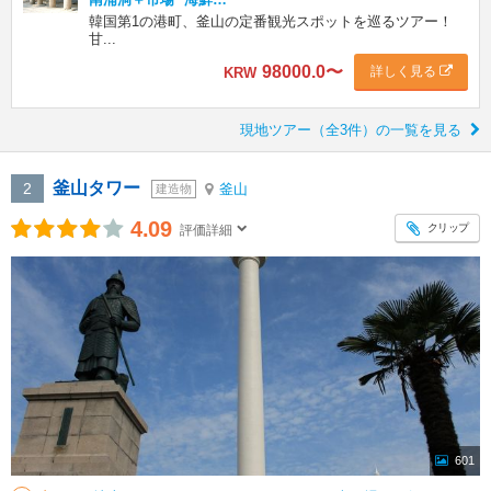
韓国第1の港町、釜山の定番観光スポットを巡るツアー！
甘...
98000.0
〜
詳しく見る
KRW
現地ツアー（全3件）の一覧を見る
釜山タワー
2
釜山
建造物
4.09
クリップ
評価詳細
601