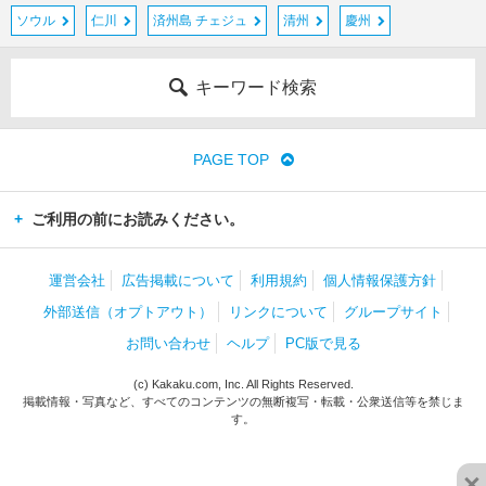
ソウル
仁川
済州島 チェジュ
清州
慶州
キーワード検索
PAGE TOP
ご利用の前にお読みください。
運営会社
広告掲載について
利用規約
個人情報保護方針
外部送信（オプトアウト）
リンクについて
グループサイト
お問い合わせ
ヘルプ
PC版で見る
(c) Kakaku.com, Inc. All Rights Reserved.
掲載情報・写真など、すべてのコンテンツの無断複写・転載・公衆送信等を禁じま
す。
×