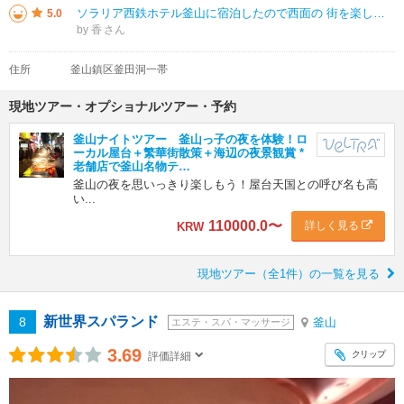
ソラリア西鉄ホテル釜山に宿泊したので西面の 街を楽しみました。 人気の飲食店が多数ありますし、マカロンの美味しいお店など もあります。 ロッテ百貨店もあります。 ただ、喫煙者が多く受動喫煙の害は気になります。
5.0
by 香
住所
釜山鎮区釜田洞一帯
現地ツアー・オプショナルツアー・予約
釜山ナイトツアー 釜山っ子の夜を体験！ロ
ーカル屋台＋繁華街散策＋海辺の夜景観賞 *
老舗店で釜山名物テ…
釜山の夜を思いっきり楽しもう！屋台天国との呼び名も高
い...
110000.0
〜
詳しく見る
KRW
現地ツアー（全1件）の一覧を見る
新世界スパランド
8
釜山
エステ・スパ・マッサージ
3.69
クリップ
評価詳細