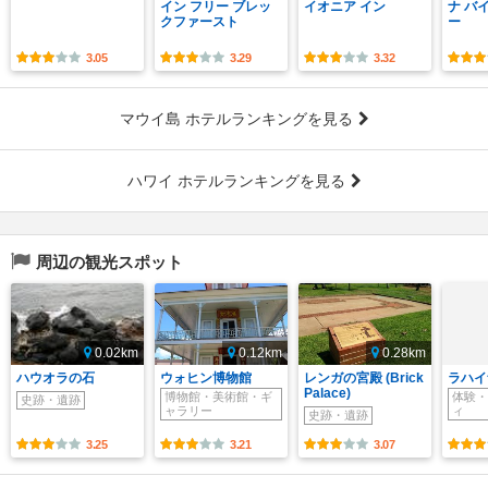
イン フリー ブレッ
イオニア イン
ナ バ
クファースト
ー
3.05
3.29
3.32
マウイ島 ホテルランキングを見る
ハワイ ホテルランキングを見る
周辺の観光スポット
0.02km
0.12km
0.28km
ハウオラの石
ウォヒン博物館
レンガの宮殿 (Brick
ラハイ
Palace)
博物館・美術館・ギ
体験・
史跡・遺跡
ャラリー
ィ
史跡・遺跡
3.25
3.21
3.07