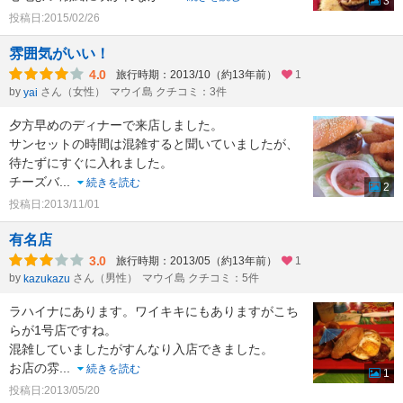
3
投稿日:2015/02/26
雰囲気がいい！
4.0
旅行時期：2013/10（約13年前）
1
by
さん（女性）
マウイ島 クチコミ：3件
yai
夕方早めのディナーで来店しました。
サンセットの時間は混雑すると聞いていましたが、
待たずにすぐに入れました。
チーズバ
...
続きを読む
2
投稿日:2013/11/01
有名店
3.0
旅行時期：2013/05（約13年前）
1
by
さん（男性）
マウイ島 クチコミ：5件
kazukazu
ラハイナにあります。ワイキキにもありますがこち
らが1号店ですね。
混雑していましたがすんなり入店できました。
お店の雰
...
続きを読む
1
投稿日:2013/05/20