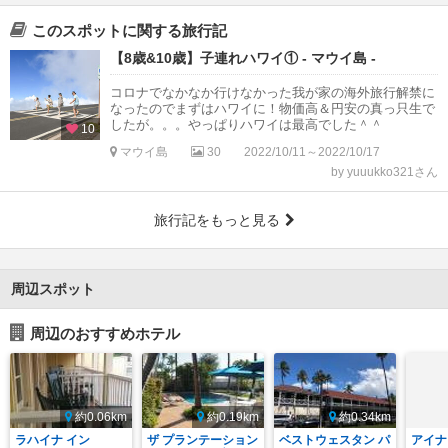
このスポットに関する旅行記
【8歳&10歳】子連れハワイ① - マウイ島 -
コロナでなかなか行けなかった我が家の海外旅行解禁に
なったのでまずはハワイに！物価高＆円安の真っ只生で
したが。。。やっぱりハワイは最高でした＾＾
10
マウイ島
30
2022/10/11～2022/10/17
by yuuukko321さん
旅行記をもっと見る
周辺スポット
周辺のおすすめホテル
約0.06km
約0.19km
約0.34km
ラハイナ イン
ザ プランテーション
ベストウェスタン パ
アイナ