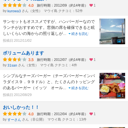
4.0
旅行時期：2012/09（約14年前）
1
by
さん（女性）
マウイ島 クチコミ：52件
kurowa3
サンセットもオススメですが、ハンバーガーなので
ランチがおすすめです。窓側の席を確保できると眩
しいくらいの海からの照り返しが
...
続きを読む
投稿日:2012/11/02
1
ボリュームあります
3.5
旅行時期：2012/07（約14年前）
1
by
さん（女性）
マウイ島 クチコミ：4件
31san
シンプルなチーズバーガー（チーズバーガーインパ
ラダイス９．９９ドル）と、たくさんのトッピング
のあるバーガー（イッツ オール
...
続きを読む
投稿日:2012/08/29
1
おいしかった！！
4.0
旅行時期：2012/04（約14年前）
1
by
さん（非公開）
マウイ島 クチコミ：13件
すーさん