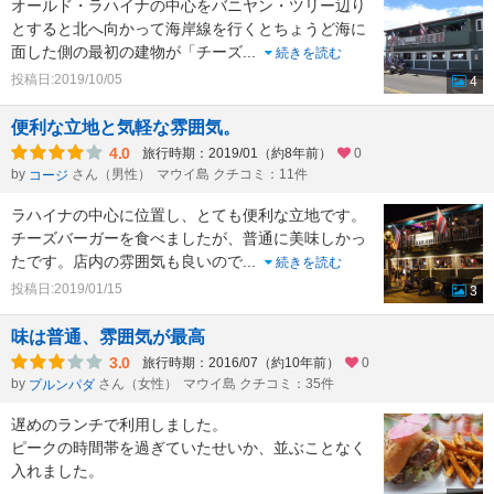
オールド・ラハイナの中心をバニヤン・ツリー辺り
とすると北へ向かって海岸線を行くとちょうど海に
面した側の最初の建物が「チーズ
...
続きを読む
投稿日:2019/10/05
4
便利な立地と気軽な雰囲気。
4.0
旅行時期：2019/01（約8年前）
0
by
さん（男性）
マウイ島 クチコミ：11件
コージ
ラハイナの中心に位置し、とても便利な立地です。
チーズバーガーを食べましたが、普通に美味しかっ
たです。店内の雰囲気も良いので
...
続きを読む
投稿日:2019/01/15
3
味は普通、雰囲気が最高
3.0
旅行時期：2016/07（約10年前）
0
by
さん（女性）
マウイ島 クチコミ：35件
プルンパダ
遅めのランチで利用しました。
ピークの時間帯を過ぎていたせいか、並ぶことなく
入れました。