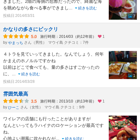
きました。2階の海側の窓際だったので、綺麗な海
を眺めながら食べる事ができまし
...
続きを読む
投稿日:2014/03/31
7
かなりの多さにビックリ
5.0
旅行時期：2014/03（約12年前）
1
by
さん（男性）
マウイ島 クチコミ：7件
やまっち
４トラを見ていってきました。なんでしょう、何年
かまえのホノルルですかね
以前はどこで食べても、量の多さはすごかったの
に、
...
続きを読む
1
投稿日:2014/03/28
雰囲気最高
3.5
旅行時期：2013/10（約13年前）
1
by
さん（女性）
マウイ島 クチコミ：9件
ひーこ
ワイレアの店舗にも行ったことがありますが
なんといってもラハイナのロケーションが最高です
ね。
心地よい潮風に吹かれなが
...
続きを読む