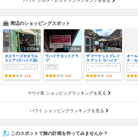
ハワイ グルメ・レストランランキングを見る
周辺のショッピングスポット
0.02km
0.06km
0.07km
ホエラーズゼネラル
ラハイナヨットクラ
ザ マーケットプレイ
オール
ストア (ラハイナ店)
ブ
ス アット ラハイナ
ナ・セ
ショッピングセンタ
ショッ
スーパー・コンビニ
専門店
ー
ー
3.13
3.03
3.13
マウイ島 ショッピングランキングを見る
ハワイ ショッピングランキングを見る
このスポットで旅の計画を作ってみませんか？