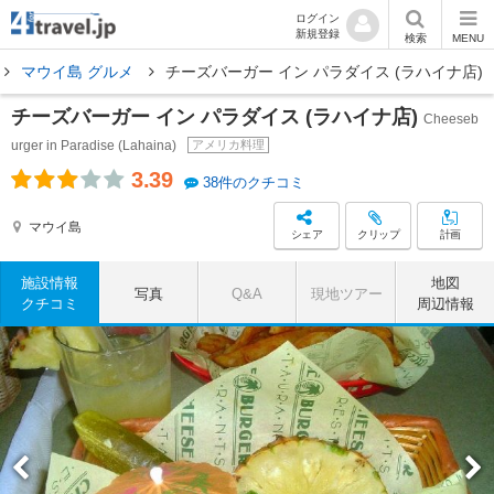
ログイン
新規登録
検索
MENU
マウイ島 グルメ
チーズバーガー イン パラダイス (ラハイナ店)
チーズバーガー イン パラダイス (ラハイナ店)
Cheeseb
urger in Paradise (Lahaina)
アメリカ料理
3.39
38件のクチコミ
マウイ島
シェア
クリップ
計画
施設情報
地図
写真
Q&A
現地ツアー
クチコミ
周辺情報