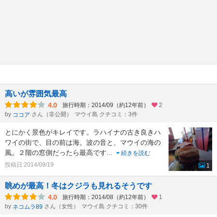
高いが雰囲気最高
4.0
旅行時期：2014/09（約12年前）
2
by
さん（非公開）
マウイ島 クチコミ：3件
ココア
とにかく景色がキレイです。ラハイナの古き良きハ
ワイの街で、目の前は海。波の音と、マウイの海の
風。２階の窓側だったら最高です
...
続きを読む
投稿日:2014/09/19
1
眺めが最高！冬はクジラも見れるそうです
4.0
旅行時期：2014/08（約12年前）
1
by
さん（女性）
マウイ島 クチコミ：30件
ネコムラ89