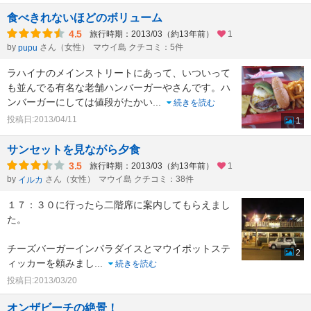
食べきれないほどのボリューム
4.5
旅行時期：2013/03（約13年前）
1
by
さん（女性）
マウイ島 クチコミ：5件
pupu
ラハイナのメインストリートにあって、いついって
も並んでる有名な老舗ハンバーガーやさんです。ハ
ンバーガーにしては値段がたかい
...
続きを読む
投稿日:2013/04/11
1
サンセットを見ながら夕食
3.5
旅行時期：2013/03（約13年前）
1
by
さん（女性）
マウイ島 クチコミ：38件
イルカ
１７：３０に行ったら二階席に案内してもらえまし
た。
チーズバーガーインパラダイスとマウイポットステ
2
ィッカーを頼みまし
...
続きを読む
投稿日:2013/03/20
オンザビーチの絶景！