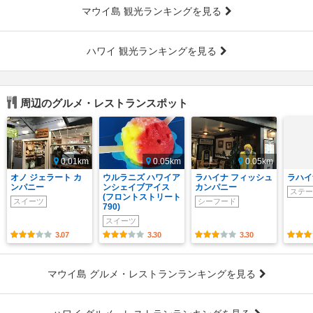
マウイ島 観光ランキングを見る
ハワイ 観光ランキングを見る
周辺のグルメ・レストランスポット
0.01km
0.05km
0.05km
オノ ジェラート カ
ウルラニズ ハワイア
ラハイナ フィッシュ
ラハイ
ンパニー
ンシェイブアイス
カンパニー
ステー
(フロントストリート
スイーツ
シーフード
790)
スイーツ
3.07
3.30
3.30
マウイ島 グルメ・レストランランキングを見る