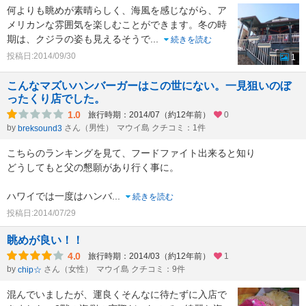
何よりも眺めが素晴らしく、海風を感じながら、ア
メリカンな雰囲気を楽しむことができます。冬の時
期は、クジラの姿も見えるそうで
...
続きを読む
投稿日:2014/09/30
1
こんなマズいハンバーガーはこの世にない。一見狙いのぼ
ったくり店でした。
1.0
旅行時期：2014/07（約12年前）
0
by
さん（男性）
マウイ島 クチコミ：1件
breksound3
こちらのランキングを見て、フードファイト出来ると知り
どうしてもと父の懇願があり行く事に。
ハワイでは一度はハンバ
...
続きを読む
投稿日:2014/07/29
眺めが良い！！
4.0
旅行時期：2014/03（約12年前）
1
by
さん（女性）
マウイ島 クチコミ：9件
chip☆
混んでいましたが、運良くそんなに待たずに入店で