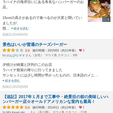
ラハイナの海岸沿いにある有名なハンバーガーのお
店。
15cmの高さがあるので食べるのが大変と聞いてい
1
ましたが、
指
...
続きを読む
投稿日:2016/04/01
景色はいいが普通のチーズバーガー
3.0
旅行時期：2015/03（約11年前）
3
by
さん（女性）
マウイ島 クチコミ：9件
のんびりママ
夕焼けが綺麗と評判のこのお店
ラハイナ散策の帰りに行ってきました
サンセットには少し時間が早かったものの、日本語のメニ
...
続きを読む
投稿日:2015/05/03
【追記】2017年１月まで工事中・絶景目の前の美味しいハ
ンバーガー店☆オールドアメリカンな室内も最高！
5.0
旅行時期：2014/11（約12年前）
1
by
さん（非公開）
マウイ島 クチコミ：21件
M's travel abroad