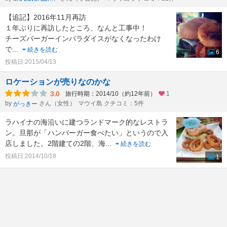
【追記】2016年11月再訪
１年ぶりに再訪したところ、なんと工事中！
チーズバーガーインパラダイスがなくなったわけ
で
...
続きを読む
6
投稿日:2015/04/13
ロケーションが売りなのかな
3.0
旅行時期：2014/10（約12年前）
1
by
さん（女性）
マウイ島 クチコミ：5件
がっきー
ラハイナの海沿いに建つランドマーク的なレストラ
ン。旦那が「ハンバーガー食べたい」というので入
店しました。2階建ての2階、海
...
続きを読む
投稿日:2014/10/18
1