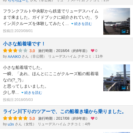
by
さん（非公開）
リューデスハイム クチコミ：2件
らららぽーと
フランクフルト中央駅から鉄道でリューデスハイム
まで来ました。ガイドブックに紹介されていた、ラ
イン川クルーズを体験してみたく
...
続きを読む
投稿日:2020/08/01
2
小さな船着場です！
3.0
旅行時期：2018/04（約8年前）
0
by
さん（非公開）
リューデスハイム クチコミ：11件
AAAIKO
小さな船着場でした。
一瞬、「あれ、ほんとにここがクルーズ船の船着場
なの(?_?)」
と思ってしまいました。
1
少し早
...
続きを読む
投稿日:2018/05/03
ライン川下りのツアーで、この船着き場から乗りました。
5.0
旅行時期：2017/08（約9年前）
0
by
さん（女性）
リューデスハイム クチコミ：4件
u3n