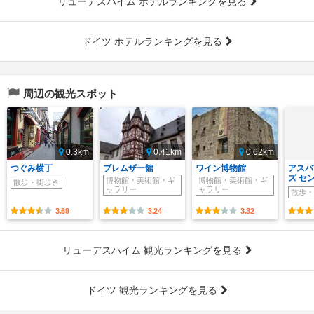
リューデスハイム ホテルランキングを見る
ドイツ ホテルランキングを見る
周辺の観光スポット
0.3km
0.41km
0.62km
つぐみ横丁
ブレムザー館
ワイン博物館
アスバ
ズ セ
博物館・美術館・ギ
博物館・美術館・ギ
散歩・街歩き
ャラリー
ャラリー
散歩・
3.69
3.24
3.32
リューデスハイム 観光ランキングを見る
ドイツ 観光ランキングを見る