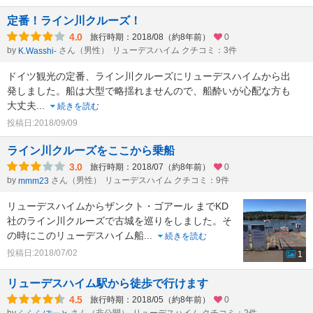
定番！ライン川クルーズ！
4.0
旅行時期：2018/08（約8年前）
0
by
さん（男性）
リューデスハイム クチコミ：3件
K.Wasshi-
ドイツ観光の定番、ライン川クルーズにリューデスハイムから出
発しました。船は大型で略揺れませんので、船酔いが心配な方も
大丈夫
...
続きを読む
投稿日:2018/09/09
ライン川クルーズをここから乗船
3.0
旅行時期：2018/07（約8年前）
0
by
さん（男性）
リューデスハイム クチコミ：9件
mmm23
リューデスハイムからザンクト・ゴアール までKD
社のライン川クルーズで古城を巡りをしました。そ
の時にこのリューデスハイム船
...
続きを読む
投稿日:2018/07/02
1
リューデスハイム駅から徒歩で行けます
4.5
旅行時期：2018/05（約8年前）
0