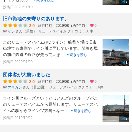
続きを読む
3
投稿日:2020/01/10
旧市街地の東寄りのあります。
3.0
旅行時期：2019/08（約7年前）
0
by
さん（男性）
リューデスハイム クチコミ：10件
ゲン
このリューデスハイム(KDライン）船着き場は旧市
街地でも東側でライン川に面しています。船着き場
の前に鉄道の線路が走っていま
...
続きを読む
投稿日:2020/01/09
1
団体客が大勢いました
3.0
旅行時期：2019/08（約7年前）
0
by
さん（非公開）
リューデスハイム クチコミ：14件
アラカン
ライン川クルーズというとほとんどのグループがこ
のリューデスハイムから乗船します。リューデスハ
イムの駅からマインツ方向へゆっ
...
続きを読む
投稿日:2019/10/22
2