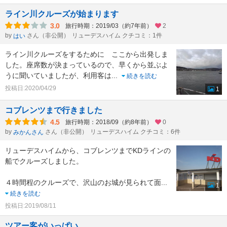
ライン川クルーズが始まります
3.0
旅行時期：2019/03（約7年前）
2
by
さん（非公開）
リューデスハイム クチコミ：1件
はい
ライン川クルーズをするために ここから出発しま
した。座席数が決まっているので、早くから並ぶよ
うに聞いていましたが、利用客は
...
続きを読む
投稿日:2020/04/29
1
コブレンツまで行きました
4.5
旅行時期：2018/09（約8年前）
0
by
さん（非公開）
リューデスハイム クチコミ：6件
みかんさん
リューデスハイムから、コブレンツまでKDラインの
船でクルーズしました。
４時間程のクルーズで、沢山のお城が見られて面
...
1
続きを読む
投稿日:2019/08/11
ツアー客がいっぱい