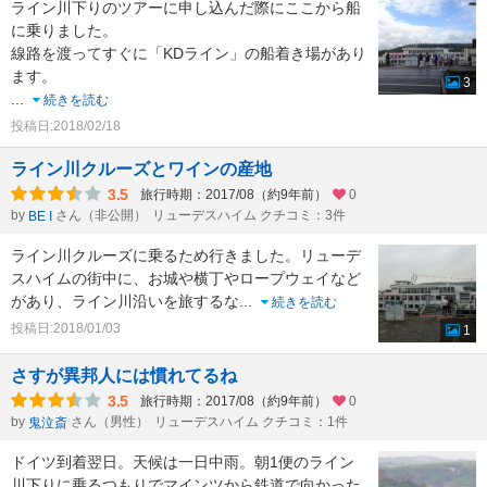
ライン川下りのツアーに申し込んだ際にここから船
に乗りました。
線路を渡ってすぐに「KDライン」の船着き場があり
ます。
3
...
続きを読む
投稿日:2018/02/18
ライン川クルーズとワインの産地
3.5
旅行時期：2017/08（約9年前）
0
by
さん（非公開）
リューデスハイム クチコミ：3件
BE I
ライン川クルーズに乗るため行きました。リューデ
スハイムの街中に、お城や横丁やロープウェイなど
があり、ライン川沿いを旅するな
...
続きを読む
投稿日:2018/01/03
1
さすが異邦人には慣れてるね
3.5
旅行時期：2017/08（約9年前）
0
by
さん（男性）
リューデスハイム クチコミ：1件
鬼泣斎
ドイツ到着翌日。天候は一日中雨。朝1便のライン
川下りに乗るつもりでマインツから鉄道で向かった