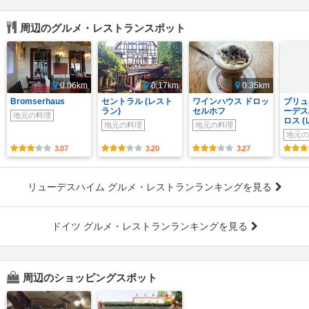
周辺のグルメ・レストランスポット
0.06km
0.17km
0.35km
Bromserhaus
セントラル (レスト
ワインハウス ドロッ
ブリュ
ラン)
セルホフ
ーデス
地元の料理
ロス 
地元の料理
地元の料理
地元の
3.07
3.20
3.27
リューデスハイム グルメ・レストランランキングを見る
ドイツ グルメ・レストランランキングを見る
周辺のショッピングスポット