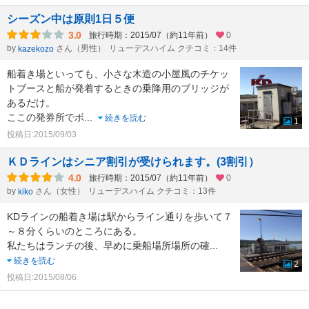
シーズン中は原則1日５便
3.0
旅行時期：2015/07（約11年前）
0
by
さん（男性）
リューデスハイム クチコミ：14件
kazekozo
船着き場といっても、小さな木造の小屋風のチケッ
トブースと船が発着するときの乗降用のブリッジが
あるだけ。
ここの発券所でボ
...
続きを読む
1
投稿日:2015/09/03
ＫＤラインはシニア割引が受けられます。(3割引）
4.0
旅行時期：2015/07（約11年前）
0
by
さん（女性）
リューデスハイム クチコミ：13件
kiko
KDラインの船着き場は駅からライン通りを歩いて７
～８分くらいのところにある。
私たちはランチの後、早めに乗船場所場所の確
...
続きを読む
2
投稿日:2015/08/06