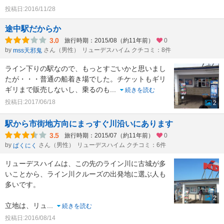
投稿日:2016/11/28
途中駅だからか
3.0
旅行時期：2015/08（約11年前）
0
by
さん（男性）
リューデスハイム クチコミ：8件
mss天邪鬼
ライン下りの駅なので、もっとすごいかと思いまし
たが・・・普通の船着き場でした。チケットもギリ
ギリまで販売しないし、乗るのも
...
続きを読む
投稿日:2017/06/18
2
駅から市街地方向にまっすぐ川沿いにあります
3.5
旅行時期：2015/07（約11年前）
0
by
さん（男性）
リューデスハイム クチコミ：6件
ぱくにく
リューデスハイムは、この先のライン川に古城が多
いことから、ライン川クルーズの出発地に選ぶ人も
多いです。
2
立地は、リュ
...
続きを読む
投稿日:2016/08/14