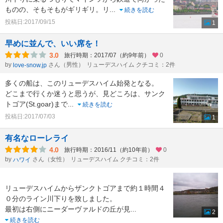
ものの、そもそもがギリギリ。リ
...
続きを読む
投稿日:2017/09/15
1
早めに並んで、いい席を！
3.0
旅行時期：2017/07（約9年前）
0
by
さん（男性）
リューデスハイム クチコミ：2件
love-snow.jp
多くの船は、このリューデスハイム始発となる。
どこまで行くか迷うと思うが、見どころは、サンク
トゴア(St.goar)まで
...
続きを読む
投稿日:2017/07/03
1
有名なローレライ
4.0
旅行時期：2016/11（約10年前）
0
by
さん（女性）
リューデスハイム クチコミ：2件
ハワイ
リューデスハイムからザンクトゴアまで約１時間４
０分のライン川下りを致しました。
最初は右側にニーダーヴァルドの丘が見
...
2
続きを読む