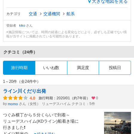
大きな地図を見る
交通
交通機関
船系
カテゴリ
登録者
kiko
さん
※施設情報については、時間の経過による変化などにより、必ずしも正確でない情
報が当サイトに掲載されている可能性があります。
クチコミ
（24件）
旅行時期
いいね数
満足度
投稿日
1～20件（全24件中）
ライン川くだり出発
4.0
旅行時期：2020/01（約7年前）
0
by
さん（女性）
リューデスハイム クチコミ：5件
momo
つぐみ横丁から５分くらいで到着～
リューデスハイム(KDライン)船着き場に
行きました❗
ドイツ観光の
...