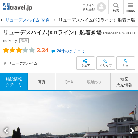
ログイン
新規登録
検索
MENU
リューデスハイム 交通
リューデスハイム(KDライン）船着き場
リューデスハイム(KDライン）船着き場
Ruedesheim KD Li
ne Ferry
船系
3.34
24件のクチコミ
リューデスハイム
シェア
クリップ
計画
施設情報
地図
写真
Q&A
現地ツアー
クチコミ
周辺情報