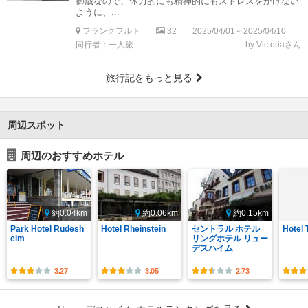
御歳なので、体力的にも精神的にもストレスをかけない
ように、...
フランクフルト
32
2025/04/01～2025/04/10
同行者：一人旅
by Victoriaさん
旅行記をもっと見る
周辺スポット
周辺のおすすめホテル
約0.04km
約0.06km
約0.15km
Park Hotel Rudesh
Hotel Rheinstein
セントラル ホテル
Hotel 
eim
リングホテル リュー
デスハイム
3.27
3.05
2.73