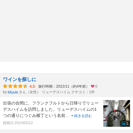
ワインを探しに
4.5
旅行時期：2022/11（約4年前）
0
by
さん（女性）
リューデスハイム クチコミ：1件
Miyuki
出張の合間に、フランクフルトから日帰りでリュー
デスハイムを訪問しました。リューデスハイムの1
つの通りにつぐみ横丁という名前
...
続きを読む
投稿日:2023/02/12
1