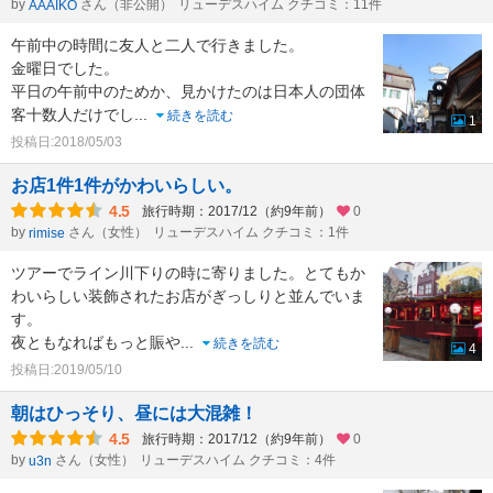
by
さん（非公開）
リューデスハイム クチコミ：11件
AAAIKO
午前中の時間に友人と二人で行きました。
金曜日でした。
平日の午前中のためか、見かけたのは日本人の団体
客十数人だけでし
...
続きを読む
1
投稿日:2018/05/03
お店1件1件がかわいらしい。
4.5
旅行時期：2017/12（約9年前）
0
by
さん（女性）
リューデスハイム クチコミ：1件
rimise
ツアーでライン川下りの時に寄りました。とてもか
わいらしい装飾されたお店がぎっしりと並んでいま
す。
夜ともなればもっと賑や
...
続きを読む
4
投稿日:2019/05/10
朝はひっそり、昼には大混雑！
4.5
旅行時期：2017/12（約9年前）
0
by
さん（女性）
リューデスハイム クチコミ：4件
u3n