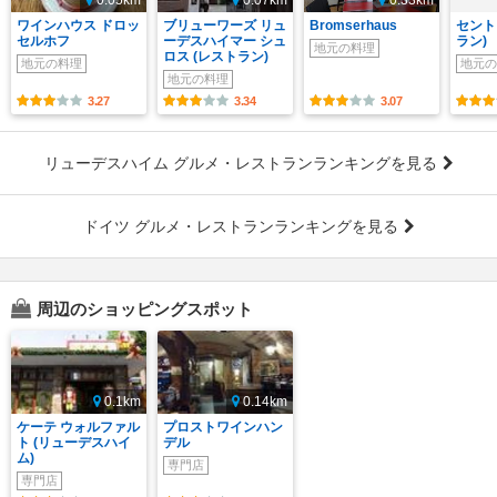
0.05km
0.07km
0.33km
ワインハウス ドロッ
ブリューワーズ リュ
Bromserhaus
セント
セルホフ
ーデスハイマー シュ
ラン)
地元の料理
ロス (レストラン)
地元の料理
地元の
地元の料理
3.27
3.34
3.07
リューデスハイム グルメ・レストランランキングを見る
ドイツ グルメ・レストランランキングを見る
周辺のショッピングスポット
0.1km
0.14km
ケーテ ウォルファル
プロストワインハン
ト (リューデスハイ
デル
ム)
専門店
専門店