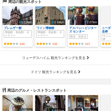
周辺の観光スポット
0.12km
0.34km
2.07km
ブレムザー館
ワイン博物館
アスバッハ ビジター
ニーダ
ズ センター
念碑
博物館・美術館・ギ
博物館・美術館・ギ
ャラリー
ャラリー
モニュ
散歩・街歩き
碑
3.24
3.32
3.17
リューデスハイム 観光ランキングを見る
ドイツ 観光ランキングを見る
周辺のグルメ・レストランスポット