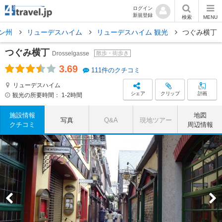
ログイン
新規登録
検索
MENU
ン州
リューデスハイム
リューデスハイム 観光
つぐみ横丁
つぐみ横丁
Drosselgasse
散歩・街歩き
3.69
111件のクチコミ
リューデスハイム
シェア
クリップ
計画
観光の所要時間：
1-2時間
施設情報
地図
写真
Q&A
現地ツアー
クチコミ
周辺情報