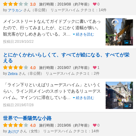
3.0
旅行時期：2019/08（約7年前）
0
by
さん（非公開）
リューデスハイム クチコミ：14件
アラカン
メインストリートなんてガイドブックに書いてあっ
たので、行ってみましたが、とにかく道幅が狭い。
観光客がひしめきあっている。ス
...
続きを読む
投稿日:2019/10/22
1
とにかくかわいらしくて、すべてが絵になる、すべてが栄
える
4.0
旅行時期：2019/07（約7年前）
1
by
さん（非公開）
リューデスハイム クチコミ：2件
Zebra
「ライン下りといえばリューデスハイム」というく
らい、ライン川メインのスポットであるリューデス
ハイム。マインツに滞在している
...
続きを読む
投稿日:2019/07/28
2
世界で一番陽気な小路
4.0
旅行時期：2019/06（約7年前）
0
by
さん（女性）
リューデスハイム クチコミ：14件
あけび