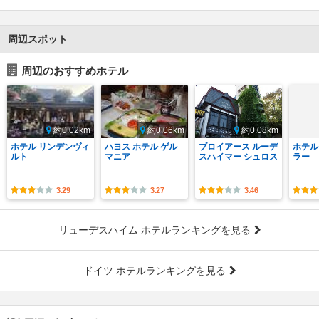
周辺スポット
周辺のおすすめホテル
約0.02km
約0.06km
約0.08km
ホテル リンデンヴィ
ハヨス ホテル ゲル
ブロイアース ルーデ
ホテル
ルト
マニア
スハイマー シュロス
ラー
3.29
3.27
3.46
リューデスハイム ホテルランキングを見る
ドイツ ホテルランキングを見る