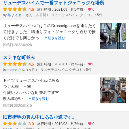
リューデスハイムで一番フォトジェニックな場所
4.5
旅行時期：2021/09（約5年前）
0
by
さん（非公開）
リューデスハイム クチコミ：5件
苺サイダー
リューデスハイムにはこのDrosselgasseを通りたく
て行きました。噂通りフォトジェニックな通りで歩
くだけでも楽しかっ
...
続きを読む
投稿日:2022/02/28
1
ステキな町並み
4.5
旅行時期：2020/01（約7年前）
0
by
さん（女性）
リューデスハイム クチコミ：5件
momo
ドイツリューデスハイムにある
つぐみ横丁－💟
可愛いメルヘンな町並みです➰
飲み屋がい
...
続きを読む
5
投稿日:2020/01/10
旧市街地の真ん中にある小道です。
3.0
旅行時期：2019/08（約7年前）
0