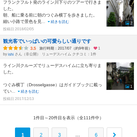
フランクフルト発のライン川下りのツアーで行きま
した。
朝、船に乗る前に朝のつぐみ横丁を歩きました。
細い小路で景色を見
...
続きを読む
2
投稿日:2018/02/05
観光客でいっぱいの可愛らしい通りです
3.5
旅行時期：2017/07（約9年前）
1
by
さん（非公開）
リューデスハイム クチコミ：1件
ishi
ライン川クルーズでリューデスハイムに立ち寄りま
した。
つぐみ横丁（Drosselgasse）はガイドブックに載っ
1
てい
...
続きを読む
投稿日:2017/12/13
1件目～20件目を表示（全111件中）
…
1
2
3
6