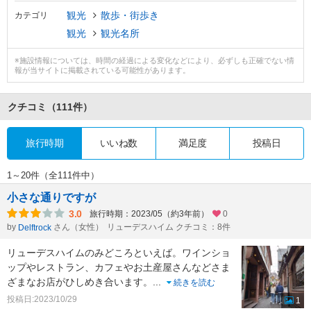
観光
散歩・街歩き
カテゴリ
観光
観光名所
※施設情報については、時間の経過による変化などにより、必ずしも正確でない情
報が当サイトに掲載されている可能性があります。
クチコミ
（111件）
旅行時期
いいね数
満足度
投稿日
1～20件（全111件中）
小さな通りですが
3.0
旅行時期：2023/05（約3年前）
0
by
さん（女性）
リューデスハイム クチコミ：8件
Delftrock
リューデスハイムのみどころといえば。ワインショ
ップやレストラン、カフェやお土産屋さんなどさま
ざまなお店がひしめき合います。
...
続きを読む
投稿日:2023/10/29
1