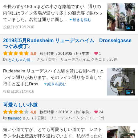
全長わずか150ｍほどの小さな路地ですが、通りの
両側にはワイン酒場が連なり多くの観光客で賑わっ
ていました。名前は通りに面し
...
続きを読む
投稿日:2019/12/30
1
2019年5月Rudesheim リューデスハイム Drosselgasse
つぐみ横丁♪
5.0
旅行時期：2019/05（約7年前）
1
by
さん（女性）
リューデスハイム クチコミ：25件
とんちゃん健康一番
Rudesheim リューデスハイム駅を背に右側へ行くと
ライン通りがあります。そのライン通りを直進して
行くと左手にDros
...
続きを読む
投稿日:2021/04/16
4
可愛らしい小道
4.0
旅行時期：2018/12（約8年前）
24
by
さん（非公開）
リューデスハイム クチコミ：1件
torikago
短い小道ですが、とても可愛らしい道です、レスト
ランやお土産店が軒を連ねています、私が行ったの