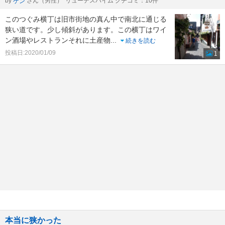
by
さん（男性）
リューデスハイム クチコミ：10件
ゲン
このつぐみ横丁は旧市街地の真ん中で南北に通じる
狭い道です。少し傾斜があります。この横丁はワイ
ン酒場やレストランそれに土産物
...
続きを読む
投稿日:2020/01/09
1
本当に狭かった