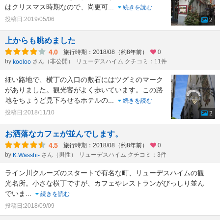
はクリスマス時期なので、尚更可
...
続きを読む
投稿日:2019/05/06
2
上からも眺めました
4.0
旅行時期：2018/08（約8年前）
0
by
さん（非公開）
リューデスハイム クチコミ：11件
kooloo
細い路地で、横丁の入口の敷石にはツグミのマーク
がありました。観光客がよく歩いています。この路
地をちょうど見下ろせるホテルの
...
続きを読む
投稿日:2018/11/10
2
お洒落なカフェが並んでします。
4.5
旅行時期：2018/08（約8年前）
0
by
さん（男性）
リューデスハイム クチコミ：3件
K.Wasshi-
ライン川クルーズのスタートで有名な町、リューデスハイムの観
光名所。小さな横丁ですが、カフェやレストランがびっしり並ん
でいま
...
続きを読む
投稿日:2018/09/09