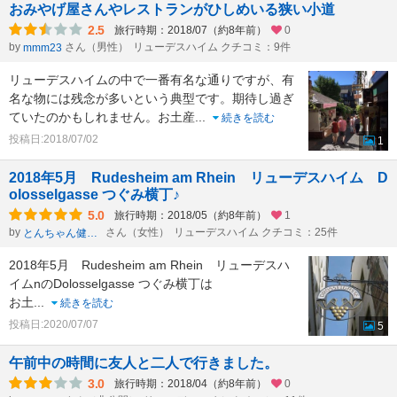
おみやげ屋さんやレストランがひしめいる狭い小道
2.5
旅行時期：2018/07（約8年前）
0
by
さん（男性）
リューデスハイム クチコミ：9件
mmm23
リューデスハイムの中で一番有名な通りですが、有
名な物には残念が多いという典型です。期待し過ぎ
ていたのかもしれません。お土産
...
続きを読む
投稿日:2018/07/02
1
2018年5月 Rudesheim am Rhein リューデスハイム D
olosselgasse つぐみ横丁♪
5.0
旅行時期：2018/05（約8年前）
1
by
さん（女性）
リューデスハイム クチコミ：25件
とんちゃん健康一番
2018年5月 Rudesheim am Rhein リューデスハ
イムnのDolosselgasse つぐみ横丁は
お土
...
続きを読む
投稿日:2020/07/07
5
午前中の時間に友人と二人で行きました。
3.0
旅行時期：2018/04（約8年前）
0