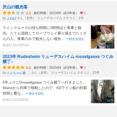
沢山の観光客
2.5
旅行時期：2023/05（約3年前）
0
by
さん（女性）
リューデスハイム クチコミ：1件
よねば
ラインクルーズの待ち時間に2時間ほど食事と観
光。とても混雑してロープウェイ乗り場までたくさ
んの人。食事のみで観光しない場合
...
続きを読む
投稿日:2023/05/24
1
2023年 Rudesheim リューデスハイム rosselgasse つぐみ
横丁♪
5.0
旅行時期：2023/04（約3年前）
3
by
さん（女性）
リューデスハイム クチコミ：25件
とんちゃん健康一番
4年ぶりにDrosselgasse つぐみ横丁へ行きました。
Mainsから列車で移動したので、KDライン船の到着
時間と重な
...
続きを読む
投稿日:2023/08/02
5