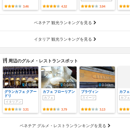
3.46
4.32
3.94
ベネチア 観光ランキングを見る
イタリア 観光ランキングを見る
周辺のグルメ・レストランスポット
0.03km
0.04km
0.04km
グランカフェ クアー
カフェ フローリアン
ブラヴィン
カフェ
ドリ
カフェ
スイーツ
カフェ
イタリアン
3.31
3.79
3.13
ベネチア グルメ・レストランランキングを見る