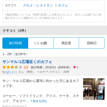
グルメ・レストラン
カフェ
カテゴリ
※施設情報については、時間の経過による変化などにより、必ずしも正確でない情
報が当サイトに掲載されている可能性があります。
クチコミ
（2件）
旅行時期
いいね数
満足度
投稿日
1～2件（全2件中）
サンマルコ広場近くのカフェ
3.5
旅行時期：2018/12（約8年前）
0
by
さん（男性）
ベネチア クチコミ：26件
ぱくにく
サン・マルコ広場から運河に向かった方にあるカフ
ェです。
コーヒー、ソフトドリンク、アイス、ケーキ、スナ
1
ック、アルコー
...
続きを読む
投稿日:2019/10/12