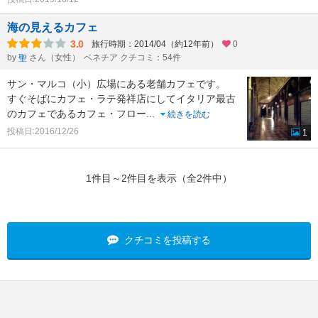
海の見えるカフェ
3.0
旅行時期：2014/04（約12年前）
0
by
さん（女性）
ベネチア クチコミ：54件
聖
サン・マルコ（小）広場にある老舗カフェです。
すぐそばにカフェ・ラテ発祥店にしてイタリア最古
のカフェであるカフェ・フロー
...
続きを読む
投稿日:2016/12/26
1
1件目～2件目を表示（全2件中）
クチコミを投稿する