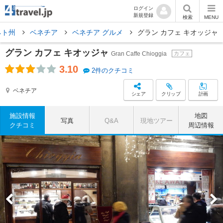
ログイン
新規登録
検索
MENU
ネト州
ベネチア
ベネチア グルメ
グラン カフェ キオッジャ
グラン カフェ キオッジャ
Gran Caffe Chioggia
カフェ
3.10
2件のクチコミ
ベネチア
シェア
クリップ
計画
施設情報
地図
写真
Q&A
現地ツアー
クチコミ
周辺情報