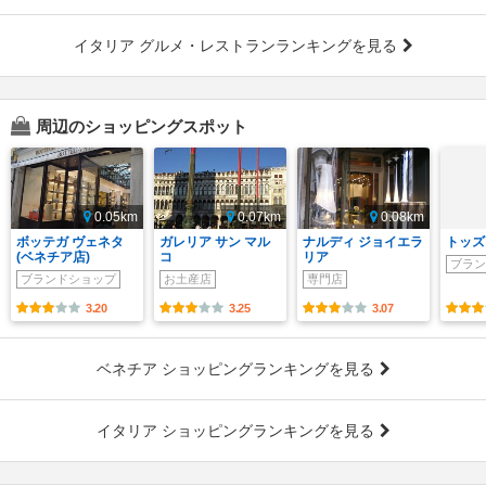
イタリア グルメ・レストランランキングを見る
周辺のショッピングスポット
0.05km
0.07km
0.08km
ボッテガ ヴェネタ
ガレリア サン マル
ナルディ ジョイエラ
トッズ
(ベネチア店)
コ
リア
ブラン
ブランドショップ
お土産店
専門店
3.20
3.25
3.07
ベネチア ショッピングランキングを見る
イタリア ショッピングランキングを見る