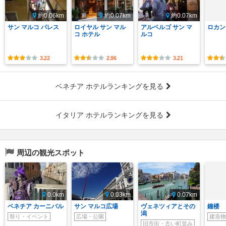
約0.06km
約0.07km
約0.07km
サン マルコ パレス
ロイヤル サン マル
アルベルゴ サン マ
ロカン
コ ホテル
ルコ
3.22
2.96
3.21
ベネチア ホテルランキングを見る
イタリア ホテルランキングを見る
周辺の観光スポット
0.0km
0.03km
0.07km
ベネチア カーニバル
サン マルコ広場
ヴェネツィアとその
鐘楼
潟
祭り・イベント
広場・公園
建造物
旧市街・古い町並み