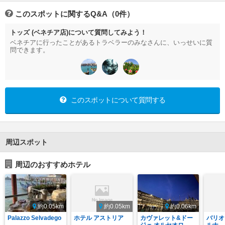
このスポットに関するQ&A（0件）
トッズ (ベネチア店)について質問してみよう！
ベネチアに行ったことがあるトラベラーのみなさんに、いっせいに質
問できます。
このスポットについて質問する
周辺スポット
周辺のおすすめホテル
約0.05km
約0.05km
約0.06km
Palazzo Selvadego
ホテル アストリア
カヴァレット&ドー
バリオ