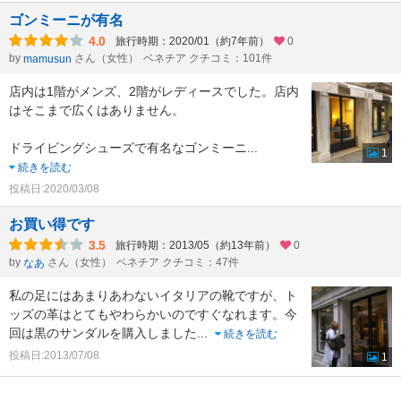
ゴンミーニが有名
4.0
旅行時期：2020/01（約7年前）
0
by
さん（女性）
ベネチア クチコミ：101件
mamusun
店内は1階がメンズ、2階がレディースでした。店内
はそこまで広くはありません。
ドライビングシューズで有名なゴンミーニ
...
1
続きを読む
投稿日:2020/03/08
お買い得です
3.5
旅行時期：2013/05（約13年前）
0
by
さん（女性）
ベネチア クチコミ：47件
なあ
私の足にはあまりあわないイタリアの靴ですが、ト
ッズの革はとてもやわらかいのですぐなれます。今
回は黒のサンダルを購入しました
...
続きを読む
投稿日:2013/07/08
1