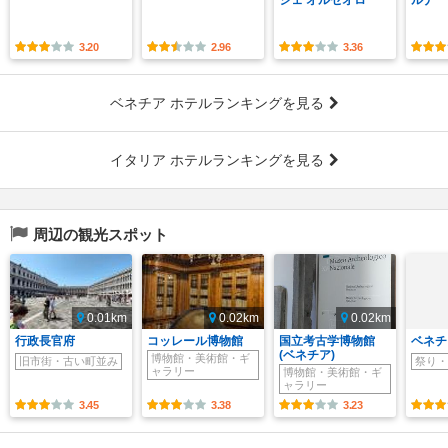
ジェ オルセオロ
ルナ
3.20
2.96
3.36
ベネチア ホテルランキングを見る
イタリア ホテルランキングを見る
周辺の観光スポット
0.01km
0.02km
0.02km
行政長官府
コッレール博物館
国立考古学博物館
ベネチ
(ベネチア)
博物館・美術館・ギ
旧市街・古い町並み
祭り・
ャラリー
博物館・美術館・ギ
ャラリー
3.45
3.38
3.23