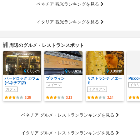
ベネチア 観光ランキングを見る
イタリア 観光ランキングを見る
周辺のグルメ・レストランスポット
0.06km
0.08km
0.09km
ハードロック カフェ
ブラヴィン
リストランテ ノエー
Piccol
(ベネチア店)
ミ
スイーツ
イタリ
カフェ
イタリアン
3.25
3.13
3.24
ベネチア グルメ・レストランランキングを見る
イタリア グルメ・レストランランキングを見る