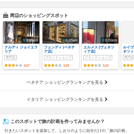
周辺のショッピングスポット
0.05km
0.05km
0.06km
ナルディ ジョイエラ
フェンディ (ベネチ
エルメス (ヴェネツ
ルイヴ
リア
ア店)
ィア店)
ネツィ
専門店
ブランドショップ
ブランドショップ
専門店
3.07
3.20
3.24
ベネチア ショッピングランキングを見る
イタリア ショッピングランキングを見る
このスポットで旅の計画を作ってみませんか？
行きたいスポットを追加して、しおりのように自分だけの「旅の計画」