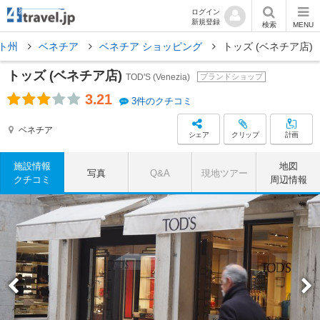
ログイン
新規登録
検索
MENU
ト州
ベネチア
ベネチア ショッピング
トッズ (ベネチア店)
トッズ (ベネチア店)
TOD'S (Venezia)
ブランドショップ
3.21
3件のクチコミ
ベネチア
シェア
クリップ
計画
施設情報
地図
写真
Q&A
現地ツアー
クチコミ
周辺情報