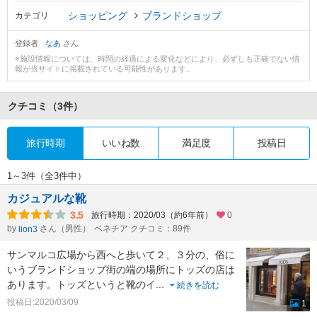
ショッピング
ブランドショップ
カテゴリ
登録者
なあ
さん
※施設情報については、時間の経過による変化などにより、必ずしも正確でない情
報が当サイトに掲載されている可能性があります。
クチコミ
（3件）
旅行時期
いいね数
満足度
投稿日
1～3件（全3件中）
カジュアルな靴
3.5
旅行時期：2020/03（約6年前）
0
by
さん（男性）
ベネチア クチコミ：89件
lion3
サンマルコ広場から西へと歩いて２、３分の、俗に
いうブランドショップ街の端の場所にトッズの店は
あります。トッズというと靴のイ
...
続きを読む
投稿日:2020/03/09
1