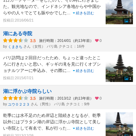
1日カーチャーターをしたので、その時に行きまし
た。観光地なので、インドネシア各地からや中国か
らやの人々でとても賑やかでした
...
続きを読む
投稿日:2016/06/21
3
湖にある寺院
3.5
旅行時期：2014/01（約13年前）
0
by
さん（女性）
バリ島 クチコミ：16件
くまきち
バリ訪問は２回目だったため、ちょっと違ったとこ
ろに行きたいと思い、ギッギの滝を見に行くオプシ
ョナルツアーに申込み、その際に
...
続きを読む
投稿日:2015/07/21
1
湖に浮かぶ寺院らしい
3.5
旅行時期：2013/12（約13年前）
0
by
さん（男性）
バリ島 クチコミ：9件
ユウ０２２３
乾季には水不足のため岸辺と陸続きとなるが、乾季
以外にはプラタン湖の岸辺に浮かぶ寺院として美し
い寺院として有名で、私が行った
...
続きを読む
投稿日:2013/12/26