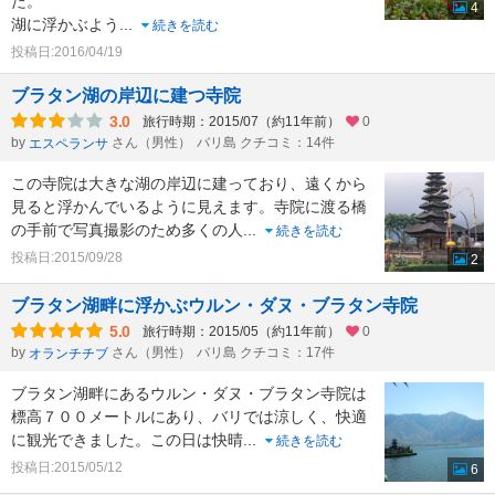
た。
4
湖に浮かぶよう
...
続きを読む
投稿日:2016/04/19
ブラタン湖の岸辺に建つ寺院
3.0
旅行時期：2015/07（約11年前）
0
by
さん（男性）
バリ島 クチコミ：14件
エスペランサ
この寺院は大きな湖の岸辺に建っており、遠くから
見ると浮かんでいるように見えます。寺院に渡る橋
の手前で写真撮影のため多くの人
...
続きを読む
投稿日:2015/09/28
2
ブラタン湖畔に浮かぶウルン・ダヌ・ブラタン寺院
5.0
旅行時期：2015/05（約11年前）
0
by
さん（男性）
バリ島 クチコミ：17件
オランチチブ
ブラタン湖畔にあるウルン・ダヌ・ブラタン寺院は
標高７００メートルにあり、バリでは涼しく、快適
に観光できました。この日は快晴
...
続きを読む
投稿日:2015/05/12
6