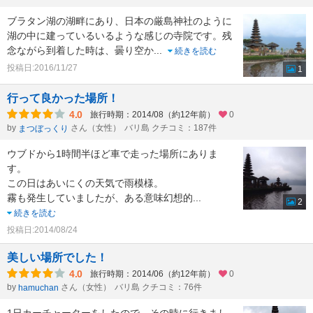
ブラタン湖の湖畔にあり、日本の厳島神社のように
湖の中に建っているいるような感じの寺院です。残
念ながら到着した時は、曇り空か
...
続きを読む
投稿日:2016/11/27
1
行って良かった場所！
4.0
旅行時期：2014/08（約12年前）
0
by
さん（女性）
バリ島 クチコミ：187件
まつぼっくり
ウブドから1時間半ほど車で走った場所にありま
す。
この日はあいにくの天気で雨模様。
霧も発生していましたが、ある意味幻想的
...
2
続きを読む
投稿日:2014/08/24
美しい場所でした！
4.0
旅行時期：2014/06（約12年前）
0
by
さん（女性）
バリ島 クチコミ：76件
hamuchan