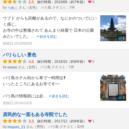
2.5
旅行時期：2019/06（約7年前）
0
by
さん（女性）
バリ島 クチコミ：7件
うめこ
ウブド からも距離があるので、なにかのついでにい
く感じ。
お寺の中は整備されて あんまり綺麗で 日本の公園
みたいでした。
...
続きを読む
1
投稿日:2019/06/26
バリらしい 景色
4.0
旅行時期：2018/10（約8年前）
0
by
さん（女性）
バリ島 クチコミ：7件
momo
バリ島ホテル街から車で一時間位❓
いったところにあるお寺です〰️
バリ島の情報紙には必
...
続きを読む
3
投稿日:2018/10/16
庶民的な一面もある寺院でした
3.5
旅行時期：2017/12（約9年前）
1
by
さん（男性）
バリ島 クチコミ：42件
moyuru_21