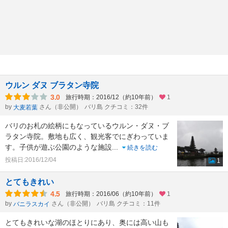
ウルン ダヌ ブラタン寺院
3.0
旅行時期：2016/12（約10年前）
1
by
さん（非公開）
バリ島 クチコミ：32件
大麦若葉
バリのお札の絵柄にもなっているウルン・ダヌ・ブ
ラタン寺院。敷地も広く、観光客でにぎわっていま
す。子供が遊ぶ公園のような施設
...
続きを読む
投稿日:2016/12/04
1
とてもきれい
4.5
旅行時期：2016/06（約10年前）
1
by
さん（非公開）
バリ島 クチコミ：11件
バニラスカイ
とてもきれいな湖のほとりにあり、奥には高い山も