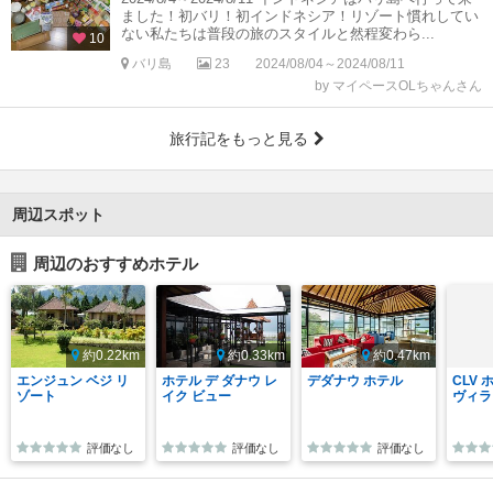
ました！初バリ！初インドネシア！リゾート慣れしてい
ない私たちは普段の旅のスタイルと然程変わら...
10
バリ島
23
2024/08/04～2024/08/11
by マイペースOLちゃんさん
旅行記をもっと見る
周辺スポット
周辺のおすすめホテル
約0.22km
約0.33km
約0.47km
エンジュン ベジ リ
ホテル デ ダナウ レ
デダナウ ホテル
CLV 
ゾート
イク ビュー
ヴィラ
評価なし
評価なし
評価なし