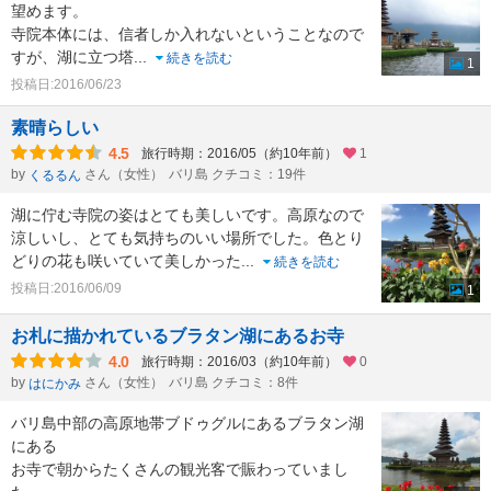
望めます。
寺院本体には、信者しか入れないということなので
すが、湖に立つ塔
...
続きを読む
1
投稿日:2016/06/23
素晴らしい
4.5
旅行時期：2016/05（約10年前）
1
by
さん（女性）
バリ島 クチコミ：19件
くるるん
湖に佇む寺院の姿はとても美しいです。高原なので
涼しいし、とても気持ちのいい場所でした。色とり
どりの花も咲いていて美しかった
...
続きを読む
投稿日:2016/06/09
1
お札に描かれているブラタン湖にあるお寺
4.0
旅行時期：2016/03（約10年前）
0
by
さん（女性）
バリ島 クチコミ：8件
はにかみ
バリ島中部の高原地帯ブドゥグルにあるブラタン湖
にある
お寺で朝からたくさんの観光客で賑わっていまし