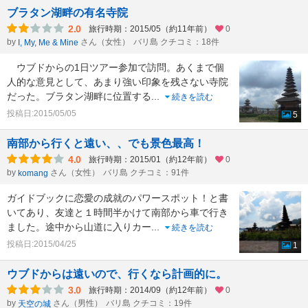
ブラタン湖畔の有名寺院
2.0
旅行時期：2015/05（約11年前）
0
by
さん（女性）
バリ島 クチコミ：18件
I, My, Me & Mine
ウブドからの1日ツアー参加で訪問。あくまで個
人的な意見として、あまり強い印象を残さない寺院
だった。ブラタン湖畔に位置する
...
続きを読む
投稿日:2015/05/05
5
南部から行くと遠い、、でも景色最高！
4.0
旅行時期：2015/01（約12年前）
0
by
さん（女性）
バリ島 クチコミ：91件
komang
ガイドブックに恋愛の成就のパワースポット！と書
いてあり、友達と１時間半かけて南部から車で行き
ました。途中から山道に入りカー
...
続きを読む
投稿日:2015/04/25
1
ウブドからは遠いので、行くなら計画的に。
3.0
旅行時期：2014/09（約12年前）
0
by
さん（男性）
バリ島 クチコミ：19件
天空の城