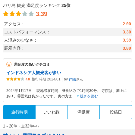
バリ島 観光 満足度ランキング
25位
3.39
アクセス：
2.90
コストパフォーマンス：
3.30
人混みの少なさ：
3.39
展示内容：
3.89
満足度の高いクチコミ
インドネシア人観光客が多い
旅行時期 2024/01
by
さん
伴陽
4.0
2024年1月17日 現地滞在時間、昼食込みで1時間30分。 寺院は、湖上に
あり、雰囲気は良かったです。 奥の方ま
...
続きを読む
旅行時期
いいね数
満足度
投稿日
1～20件（全32件中）