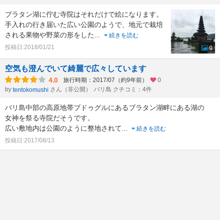
ブラタン湖に佇む寺院はそれだけで絵になります。
手入れの行き届いた広い公園のようで、地元で栽培
される果物や野菜の形をした
...
続きを読む
投稿日:2018/01/21
9
空気も澄んでいて綺麗で広々しています
4.0
旅行時期：2017/07（約9年前）
0
by
さん（非公開）
バリ島 クチコミ：4件
tentokomushi
バリ島中部の高原地帯ブドゥグルにあるブラタン湖畔にある湖の
女神を祭る寺院だそうです。
広い敷地内は公園のように整地されて
...
続きを読む
投稿日:2017/08/13