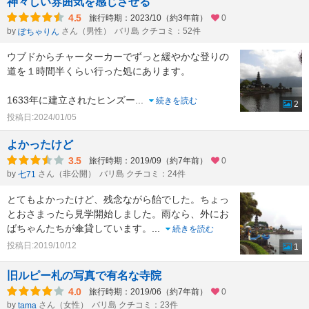
神々しい雰囲気を感じさせる
4.5
旅行時期：2023/10（約3年前）
0
by
さん（男性）
バリ島 クチコミ：52件
ぽちゃりん
ウブドからチャーターカーでずっと緩やかな登りの
道を１時間半くらい行った処にあります。
1633年に建立されたヒンズー
...
続きを読む
2
投稿日:2024/01/05
よかったけど
3.5
旅行時期：2019/09（約7年前）
0
by
さん（非公開）
バリ島 クチコミ：24件
七71
とてもよかったけど、残念ながら飴でした。ちょっ
とおさまったら見学開始しました。雨なら、外にお
ばちゃんたちが傘貸しています。
...
続きを読む
投稿日:2019/10/12
1
旧ルピー札の写真で有名な寺院
4.0
旅行時期：2019/06（約7年前）
0
by
さん（女性）
バリ島 クチコミ：23件
tama