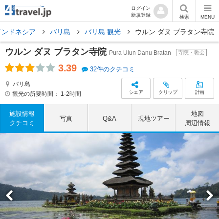
ログイン
新規登録
検索
MENU
インドネシア
バリ島
バリ島 観光
ウルン ダヌ ブラタン寺院
ウルン ダヌ ブラタン寺院
Pura Ulun Danu Bratan
寺院・教会
3.39
32件のクチコミ
バリ島
シェア
クリップ
計画
観光の所要時間：
1-2時間
施設情報
地図
写真
Q&A
現地ツアー
クチコミ
周辺情報