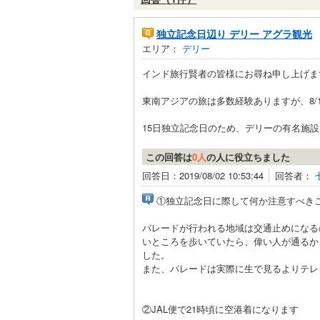
独立記念日辺り デリー アグラ観光
エリア：
デリー
インド旅行賢者の皆様にお尋ね申し上げま
東南アジアの旅は多数経験ありますが、8/1
15日独立記念日のため、デリーの有名施設
この回答は
0人
の人に役立ちました
回答日：2019/08/02 10:53:44
回答者：
①独立記念日に際して何か注意すべき
パレードが行われる地域は交通止めになる
いところを歩いていたら、偉い人が通るか
した。
また、パレードは実際に生で見るよりテレ
②JAL便で21時頃に空港着になります