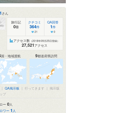
1
さん
旅行記
クチコミ
QA回答
0
364
1
冊
件
件
21
0
アクセス数
（2018年09月25日登録）
27,521
アクセス
6
9
国・地域渡航
都道府県訪問
真
|
QA掲示板
|
行ってきます
|
掲示版
ップ
0
ロー
人
1
ロワー
人