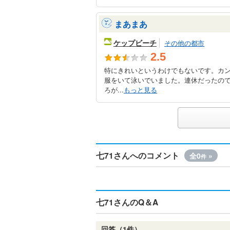
まあまあ
ケップビーチ
その他の都市
2.5
特にきれいというわけでもないです。カ
服をいて泳いでいました。連休だったの
ろが...
もっと見る
七71さんへのコメント
全0
»
件
七71さんのQ＆A
回答（1件）