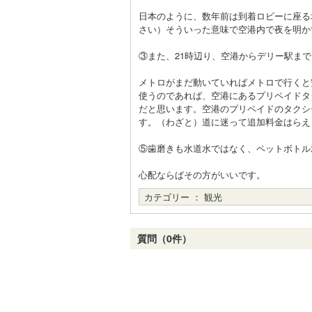
日本のように、数年前は到着ロビーに座る
さい）そういった意味で空港内で夜を明か
③また、21時辺り、空港からデリー駅ま
メトロがまだ動いていればメトロで行くと
使うのであれば、空港にあるプリペイドタ
だと思います。空港のプリペイドのタクシ
す。（わざと）道に迷って追加料金はらえ
⑤歯磨きも水道水ではなく、ペットボトル
心配ならばその方がいいです。
カテゴリー ：
観光
質問（0件）