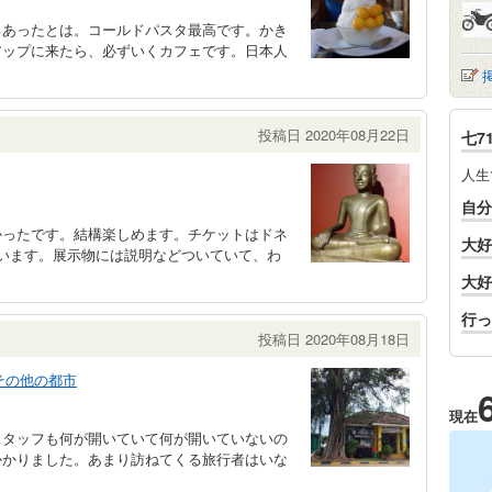
ろあったとは。コールドパスタ最高です。かき
アップに来たら、必ずいくカフェです。日本人
投稿日 2020年08月22日
七7
人生
自分
かったです。結構楽しめます。チケットはドネ
大好
います。展示物には説明などついていて、わ
大好
行っ
投稿日 2020年08月18日
その他の都市
現在
スタッフも何が開いていて何が開いていないの
かかりました。あまり訪ねてくる旅行者はいな