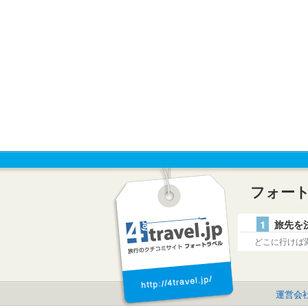
フォー
1
旅先を
どこに行けば
運営会