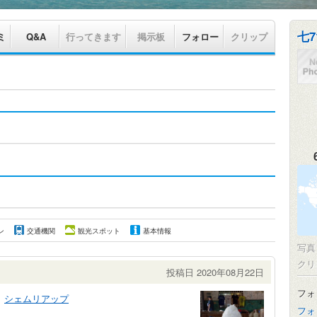
七7
ミ
Q&A
行ってきます
掲示板
フォロー
クリップ
ン
交通機関
観光スポット
基本情報
写
クリ
投稿日 2020年08月22日
フォ
シェムリアップ
フォ