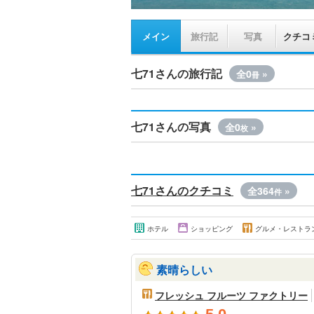
メイン
旅行記
写真
クチコ
七71さんの旅行記
全0
»
冊
七71さんの写真
全0
»
枚
七71さんのクチコミ
全364
»
件
ホテル
ショッピング
グルメ・レストラ
素晴らしい
フレッシュ フルーツ ファクトリー