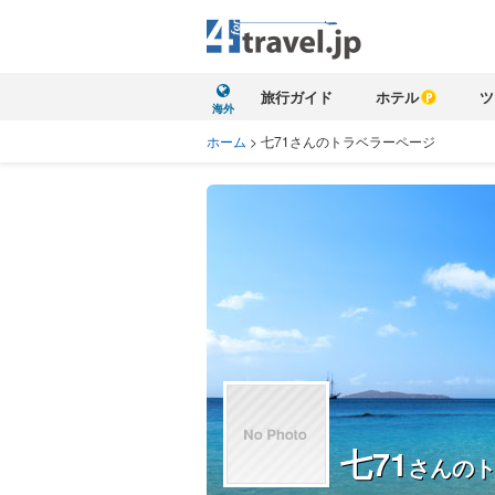
旅行ガイド
ホテル
ツ
海外
ホーム
>
七71さんのトラベラーページ
七71
さんの