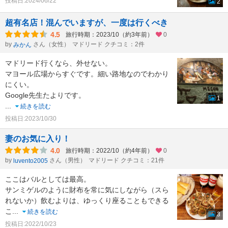
投稿日:2024/06/22
2
超有名店！混んでいますが、一度は行くべき
4.5
旅行時期：2023/10（約3年前）
0
by
さん（女性）
マドリード クチコミ：2件
みかん
マドリード行くなら、外せない。
マヨール広場からすぐです。細い路地なのでわかり
にくい。
Google先生たよりです。
1
...
続きを読む
投稿日:2023/10/30
妻のお気に入り！
4.0
旅行時期：2022/10（約4年前）
0
by
さん（男性）
マドリード クチコミ：21件
luvento2005
ここはバルとしては最高。
サンミゲルのように財布を常に気にしながら（スら
れないか）飲むよりは、ゆっくり座ることもできる
こ
...
続きを読む
3
投稿日:2022/10/23