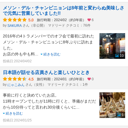
メソン・デル・チャンピニョンは8年前と変わらぬ美味しさ
で元気に営業していました!!
5.0
旅行時期：2024/02（約3年前）
6
by
さん（非公開）
マドリード クチコミ：76件
SAKURA
2016年の4トラメンバーでのオフ会で最初に訪れた
メソン・デル・チャンピニョンに8年ぶりに訪れま
した。
お店の外も中も料
...
続きを読む
10
投稿日:2024/04/02
日本語が話せる店員さんと楽しいひととき
4.5
旅行時期：2024/01（約3年前）
0
by
さん（女性）
マドリード クチコミ：1件
にゃこみん
事前に行くと決めていたお店。
11時オープンでしたが11時に行くと、準備がまだだ
から10分待ってと言われ30分後くらいに
...
続きを読む
1
投稿日:2024/01/25