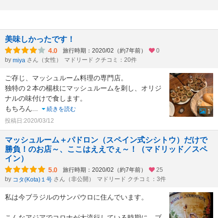
美味しかったです！
4.0
旅行時期：2020/02（約7年前）
0
by
さん（女性）
マドリード クチコミ：20件
miya
ご存じ、マッシュルーム料理の専門店。
独特の２本の楊枝にマッシュルームを刺し、オリジ
ナルの味付けで食します。
もちろん
...
続きを読む
1
投稿日:2020/03/12
マッシュルーム＋パドロン（スペイン式シシトウ）だけで
勝負！のお店～、ここはええでぇ～！（マドリッド／スペ
イン）
5.0
旅行時期：2020/02（約7年前）
25
by
さん（非公開）
マドリード クチコミ：3件
コタ(Kota)１号
私は今ブラジルのサンパウロに住んでいます。
こんなアジアでコロナが大流行している時期に、ブ