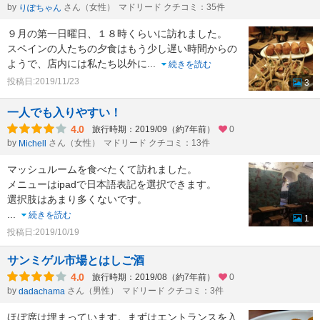
by
さん（女性）
マドリード クチコミ：35件
りぽちゃん
９月の第一日曜日、１８時くらいに訪れました。
スペインの人たちの夕食はもう少し遅い時間からの
ようで、店内には私たち以外に
...
続きを読む
投稿日:2019/11/23
3
一人でも入りやすい！
4.0
旅行時期：2019/09（約7年前）
0
by
さん（女性）
マドリード クチコミ：13件
Michell
マッシュルームを食べたくて訪れました。
メニューはipadで日本語表記を選択できます。
選択肢はあまり多くないです。
...
続きを読む
1
投稿日:2019/10/19
サンミゲル市場とはしご酒
4.0
旅行時期：2019/08（約7年前）
0
by
さん（男性）
マドリード クチコミ：3件
dadachama
ほぼ席は埋まっています。まずはエントランスを入