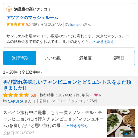
満足度の高いクチコミ
アツアツのマッシュルーム
旅行時期 2024/05
by
さん
fumipon
5.0
サンミゲル市場やマヨール広場のついでに寄れます。 大きなマッシュルー
ムの鉄板焼きで有名なお店です。 地下のあなぐら
...
続きを読む
旅行時期
いいね数
満足度
投稿日
1～20件（全132件中）
再び訪れ美味しいチャンピニョンとピミエントスをまた頂
きました!!
5.0
旅行時期：2024/02（約3年前）
6
by
さん（非公開）
マドリード クチコミ：76件
SAKURA
スペイン旅行中に是非、もう一度メソン・デル・チ
ャンピニョンには行きチャンピニョン(マッシュルー
ム)を食したいと思い旅行の最
...
続きを読む
投稿日:2024/07/27
10