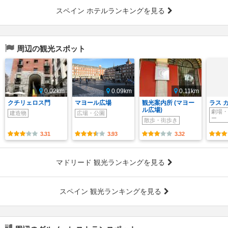
スペイン ホテルランキングを見る
周辺の観光スポット
0.02km
0.09km
0.11km
クチリェロス門
マヨール広場
観光案内所 (マヨー
ラス 
ル広場)
劇場・
建造物
広場・公園
ー
散歩・街歩き
3.31
3.93
3.32
マドリード 観光ランキングを見る
スペイン 観光ランキングを見る