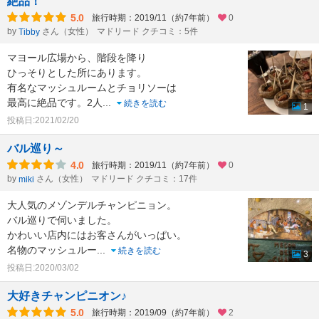
絶品！
5.0
旅行時期：2019/11（約7年前）
0
by
さん（女性）
マドリード クチコミ：5件
Tibby
マヨール広場から、階段を降り
ひっそりとした所にあります。
有名なマッシュルームとチョリソーは
最高に絶品です。2人
...
続きを読む
1
投稿日:2021/02/20
バル巡り～
4.0
旅行時期：2019/11（約7年前）
0
by
さん（女性）
マドリード クチコミ：17件
miki
大人気のメゾンデルチャンピニョン。
バル巡りで伺いました。
かわいい店内にはお客さんがいっぱい。
名物のマッシュルー
...
続きを読む
3
投稿日:2020/03/02
大好きチャンピニオン♪
5.0
旅行時期：2019/09（約7年前）
2