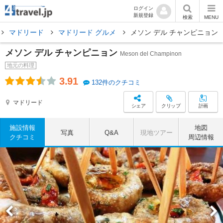
ログイン
新規登録
検索
MENU
マドリード
マドリード グルメ
メソン デル チャンピニョン
メソン デル チャンピニョン
Meson del Champinon
地元の料理
3.91
132件のクチコミ
マドリード
シェア
クリップ
計画
施設情報
地図
写真
Q&A
現地ツアー
クチコミ
周辺情報