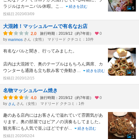
ラジルはカーニバル休暇。こ
...
続きを読む
5
投稿日:2020/03/09
大混雑！マッシュルームで有名なお店
2.0
旅行時期：2019/12（約7年前）
0
by
さん（女性）
マドリード クチコミ：10件
marimos
有名なバルと聞き、行ってみました。
店内は大混雑で、奥のテーブルはもちろん満席、カ
ウンターも通路も立ち飲み客で身動き
...
続きを読む
4
投稿日:2020/12/15
名物マッシュルーム焼き
4.0
旅行時期：2019/12（約7年前）
0
by
さん（女性）
マドリード クチコミ：1件
さん
趣のある店内にはお客さんで溢れていて雰囲気があ
ります。奥の部屋ではピアノの演奏もしてました。
観光客にも人気で並ぶほどですが
...
続きを読む
投稿日:2020/02/24
1