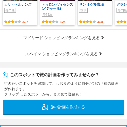
カサ・ヘルナンズ
トゥロン ヴィセンス
サン ミゲル市場
グラシ
(メジャー店)
専門店
市場
専門店
専門店
3.07
3.24
3.98
マドリード ショッピングランキングを見る
スペイン ショッピングランキングを見る
このスポットで旅の計画を作ってみませんか？
行きたいスポットを追加して、しおりのように自分だけの「旅の計画」
が作れます。
クリップ したスポットから、まとめて登録も！
旅の計画を作成する