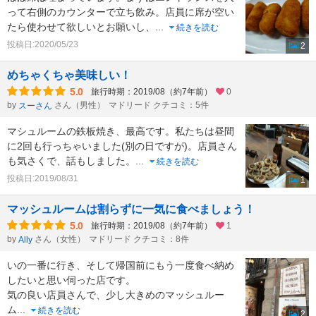
って右側のカウンターで立ち飲み。店員に席が空い
たら使わせて欲しいとお願いし、
...
続きを読む
投稿日:2020/05/23
2
めちゃくちゃ美味しい！
5.0
旅行時期：2019/08（約7年前）
0
by
さん（男性）
マドリード クチコミ：5件
スーさん
マシュルームの鉄板焼き、最高です。私たちは昼間
に2回も行っちゃいました(別の日ですが)。店員さん
も気さくで、話もしました。
...
続きを読む
投稿日:2019/08/31
1
マッシュルームは割らずに一気に食べましょう！
5.0
旅行時期：2019/08（約7年前）
1
by
さん（女性）
マドリード クチコミ：8件
Ally
いの一番に行き、そして帰国前にもう一度食べ納め
したいと思い伺った店です。
気の良い店員さんで、少し大きめのマッシュルー
ム
...
続きを読む
2