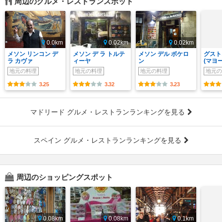
周辺のグルメ・レストランスポット
0.0km
0.02km
0.02km
メソン リンコン デ
メソン デ ラ トルテ
メソン デル ボケロ
グスト
ラ カヴァ
ィーヤ
ン
(マヨ
地元の料理
地元の料理
地元の料理
地元の
3.25
3.32
3.23
マドリード グルメ・レストランランキングを見る
スペイン グルメ・レストランランキングを見る
周辺のショッピングスポット
0.08km
0.08km
0.1km