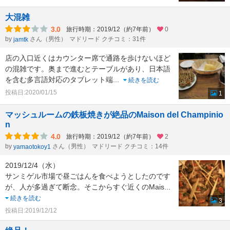
大混雑
3.0
旅行時期：2019/12（約7年前）
0
by
さん（男性）
マドリード クチコミ：31件
jamtk
店の入口近くはカウンター席で通路を歩けないほど
の混雑です。奥まで進むとテーブルがあり、日本語
を含む多言語対応のタブレット端
...
続きを読む
投稿日:2020/01/15
1
マッシュルームの鉄板焼きが絶品のMaison del Champinio
n
4.0
旅行時期：2019/12（約7年前）
2
by
さん（男性）
マドリード クチコミ：14件
yamaotokoy1
2019/12/4（水）
サンミゲル市場で昼ごはんを食べようとしたのです
が、人が多過ぎて断念。そこからすぐ近くのMais
...
続きを読む
3
投稿日:2019/12/12