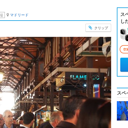
ス
マドリード
場
し
クリップ
空
スペ