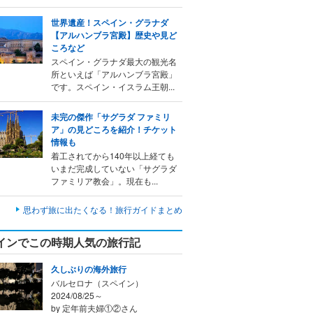
世界遺産！スペイン・グラナダ
【アルハンブラ宮殿】歴史や見ど
ころなど
スペイン・グラナダ最大の観光名
所といえば「アルハンブラ宮殿」
です。スペイン・イスラム王朝...
未完の傑作「サグラダ ファミリ
ア」の見どころを紹介！チケット
情報も
着工されてから140年以上経ても
いまだ完成していない「サグラダ
ファミリア教会」。現在も...
思わず旅に出たくなる！旅行ガイドまとめ
インでこの時期人気の旅行記
久しぶりの海外旅行
バルセロナ（スペイン）
2024/08/25～
by 定年前夫婦①②さん