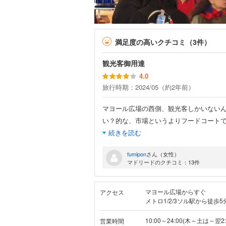
満足度の高いクチコミ（3件）
観光客御用達
4.0
旅行時期：2024/05（約2年前）
マヨール広場の西側、観光客しかいない
い？的な、市場というよりフードコート
続きを読む
fumipon
さん（女性）
マドリードのクチコミ：13件
マヨール広場からすぐ
アクセス
メトロ1/2/3ソル駅から徒歩5
10:00～24:00(木～土は～翌2:
営業時間