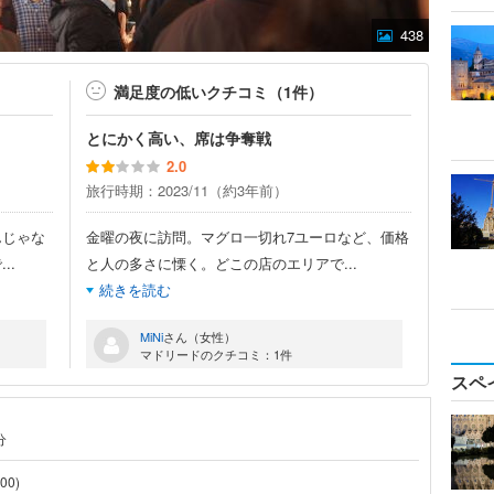
438
満足度の低いクチコミ（1件）
とにかく高い、席は争奪戦
2.0
旅行時期：2023/11（約3年前）
んじゃな
金曜の夜に訪問。マグロ一切れ7ユーロなど、価格
で
...
と人の多さに慄く。どこの店のエリアで
...
続きを読む
MiNi
さん（女性）
マドリードのクチコミ：1件
スペ
分
00)