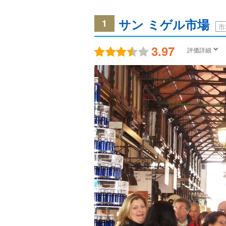
サン ミゲル市場
1
市
3.97
評価詳細