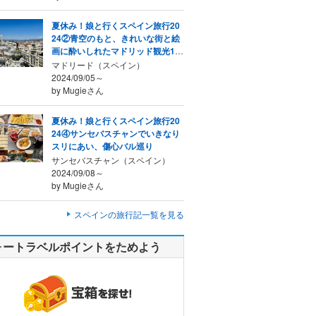
夏休み！娘と行くスペイン旅行20
24②青空のもと、きれいな街と絵
画に酔いしれたマドリッド観光1日
目
マドリード（スペイン）
2024/09/05～
by Mugieさん
夏休み！娘と行くスペイン旅行20
24④サンセバスチャンでいきなり
スリにあい、傷心バル巡り
サンセバスチャン（スペイン）
2024/09/08～
by Mugieさん
スペインの旅行記一覧を見る
ォートラベルポイントをためよう