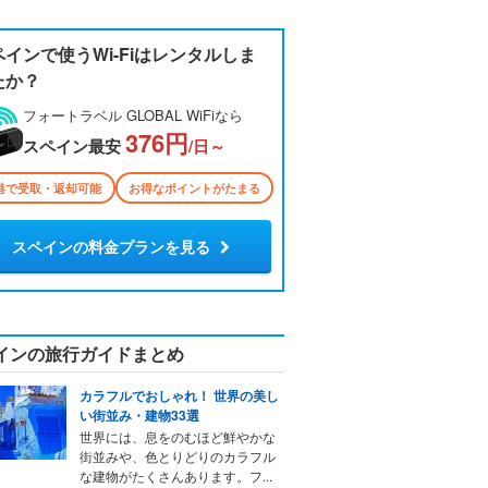
ペインで使うWi-Fiはレンタルしま
たか？
フォートラベル GLOBAL WiFiなら
376円
スペイン最安
/日～
港で受取・返却可能
お得なポイントがたまる
スペインの料金プランを見る
インの旅行ガイドまとめ
カラフルでおしゃれ！ 世界の美し
い街並み・建物33選
世界には、息をのむほど鮮やかな
街並みや、色とりどりのカラフル
な建物がたくさんあります。フ...