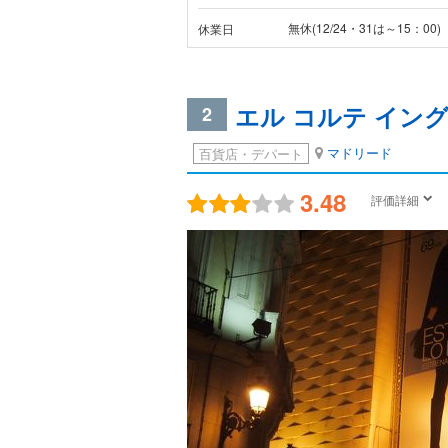
無休(12/24・31は～15：00)
休業日
エル コルテ イング
2
マドリード
百貨店・デパート
3.48
評価詳細