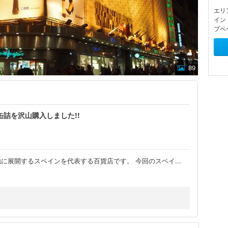
エリ
イン
プペ
89
詰を沢山購入しました!!
に展開するスペインを代表する百貨店です。 今回のスペイ
...