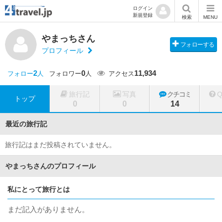
ログイン
新規登録
検索
MENU
やまっちさん
フォローする
プロフィール
2
0
11,934
フォロー
人
フォロワー
人
アクセス
旅行記
写真
クチコミ
トップ
0
0
14
最近の旅行記
旅行記はまだ投稿されていません。
やまっちさんのプロフィール
私にとって旅行とは
まだ記入がありません。