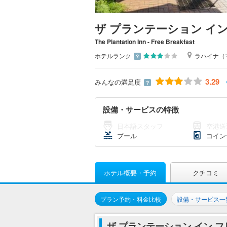
ザ プランテーション イ
The Plantation Inn - Free Breakfast
ホテルランク
ラハイナ（
？
3.29
みんなの満足度
？
設備・サービスの特徴
日本語スタッフ
空港送
プール
コイン
ホテル概要・予約
クチコミ
プラン予約・料金比較
設備・サービス一
ザ プランテーション イン 