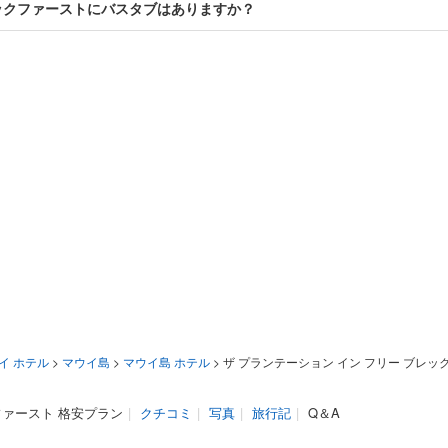
レックファーストにバスタブはありますか？
イ ホテル
>
マウイ島
>
マウイ島 ホテル
>
ザ プランテーション イン フリー ブレッ
ファースト 格安プラン
|
クチコミ
|
写真
|
旅行記
|
Q＆A