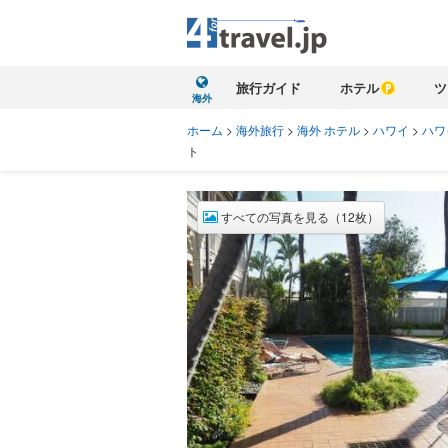
旅行ガイド
ホテル
ツ
海外
ホーム
>
海外旅行
>
海外 ホテル
>
ハワイ
>
ハワ
ト
すべての写真を見る（12枚）