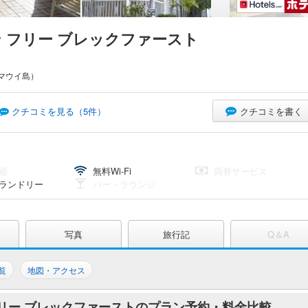
ン フリー ブレックファースト
マウイ島）
クチコミを書く
クチコミを見る（
5
件）
迎
無料Wi-Fi
両替サービス
ランドリー
バー・ラウンジ
写真
旅行記
Q＆A
覧
地図・アクセス
フリー ブレックファーストのプラン予約・料金比較