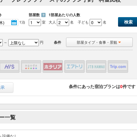
ト
部屋数
1部屋あたりの人数
？
1泊
室
大人
名
子ども
名
～
円
条件
部屋タイプ・食事・景観
条件にあった宿泊プランは
0
件です
表示
ー一覧
ト設備なし