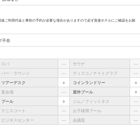
別途ご利用代金と事前の予約が必要な場合がありますので必ず直接ホテルにご確認をお願
フ不在
スパ
―
サウナ
―
バー・ラウンジ
―
ディスコ／ナイトクラブ
―
ツアーデスク
○
コインランドリー
○
宴会場
―
屋外プール
○
プール
○
ジム／フィットネス
―
テニスコート
―
お子様用プール
―
ビジネスセンター
―
会議室
―