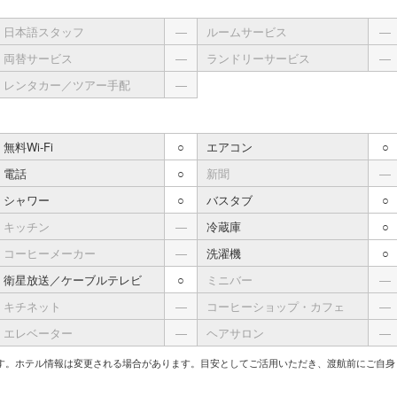
日本語スタッフ
―
ルームサービス
―
両替サービス
―
ランドリーサービス
―
レンタカー／ツアー手配
―
無料Wi-Fi
○
エアコン
○
電話
○
新聞
―
シャワー
○
バスタブ
○
キッチン
―
冷蔵庫
○
コーヒーメーカー
―
洗濯機
○
衛星放送／ケーブルテレビ
○
ミニバー
―
キチネット
―
コーヒーショップ・カフェ
―
エレベーター
―
ヘアサロン
―
す。ホテル情報は変更される場合があります。目安としてご活用いただき、渡航前にご自身