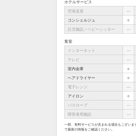
ホテルサービス
空港送迎
―
コンシェルジュ
○
託児施設／ベビーシッター
―
客室
インターネット
―
テレビ
―
室内金庫
○
ヘアドライヤー
○
電子レンジ
―
アイロン
○
バスローブ
―
障害者用施設
―
一部、有料サービスが含まれる場合もございま
で最新の情報をご確認ください。