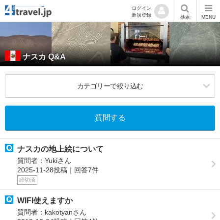
ログイン
新規登録
検索
MENU
ナスカ Q&A
カテゴリーで絞り込む
質問する
ナスカの地上絵について
質問者：Yukiさん
2025-11-28投稿｜回答7件
締切済
WIFI使えますか
質問者：kakotyanさん