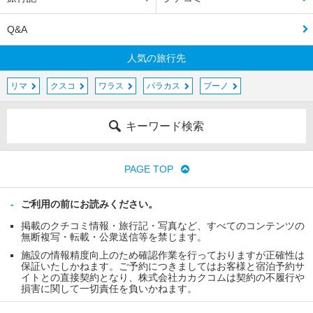
Q&A
人気の旅行先
リマ
クスコ
ワラス
パラカス
プーノ
キーワード検索
PAGE TOP
ご利用の前にお読みください。
掲載のクチコミ情報・旅行記・写真など、すべてのコンテンツの
無断複写・転載・公衆送信等を禁じます。
施設の情報精度向上のため確認作業を行っておりますが正確性は
保証いたしかねます。ご予約につきましてはお客様と宿泊予約サ
イトとの直接契約となり、株式会社カカクコムは契約の不履行や
損害に関して一切責任を負いかねます。