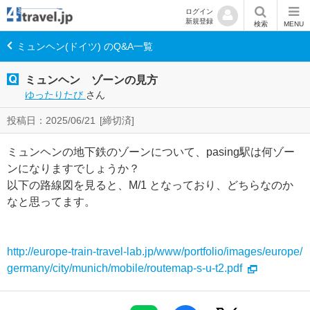
ログイン
新規登録
検索
MENU
ミュンヘン(ドイツ) のQ&A一覧
ミュンヘン ゾーンの見方
ゆったりたび
さん
投稿日：2025/06/21
[締切済]
ミュンヘンの地下鉄のゾーンについて、pasing駅は何ゾー
ンになりますでしょうか？
以下の路線図を見ると、M/1 となっており、どちらなのか
なと思ってます。
http://europe-train-travel-lab.jp/www/portfolio/images/europe/
germany/city/munich/mobile/routemap-s-u-t2.pdf