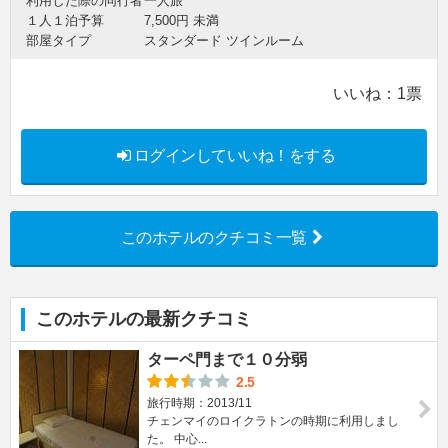
利用した際の同行者
一人旅
１人１泊予算
7,500円 未満
部屋タイプ
スタンダード ツインルーム
いいね：
1
票
ログインしていいね！をする
このホテルのクチコミ一覧
このホテルの最新クチコミ
ターペ門まで１０分弱
2.5
旅行時期：2013/11
チェンマイのロイクラトンの時期に利用しまし
た。 中心...