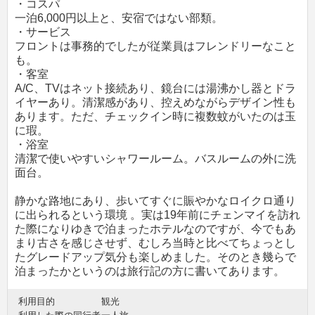
・コスパ
一泊6,000円以上と、安宿ではない部類。
・サービス
フロントは事務的でしたが従業員はフレンドリーなこと
も。
・客室
A/C、TVはネット接続あり、鏡台には湯沸かし器とドラ
イヤーあり。清潔感があり、控えめながらデザイン性も
あります。ただ、チェックイン時に複数蚊がいたのは玉
に瑕。
・浴室
清潔で使いやすいシャワールーム。バスルームの外に洗
面台。
静かな路地にあり、歩いてすぐに賑やかなロイクロ通り
に出られるという環境 。実は19年前にチェンマイを訪れ
た際になりゆきで泊まったホテルなのですが、今でもあ
まり古さを感じさせず、むしろ当時と比べてちょっとし
たグレードアップ気分も楽しめました。そのとき幾らで
泊まったかというのは旅行記の方に書いてあります。
利用目的
観光