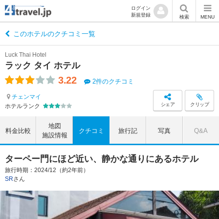
ログイン
新規登録
検索
MENU
このホテルのクチコミ一覧
Luck Thai Hotel
ラック タイ ホテル
3.22
2件のクチコミ
チェンマイ
シェア
クリップ
ホテルランク
地図
料金比較
クチコミ
旅行記
写真
Q&A
施設情報
ターペー門にほど近い、静かな通りにあるホテル
旅行時期：2024/12（約2年前）
SR
さん