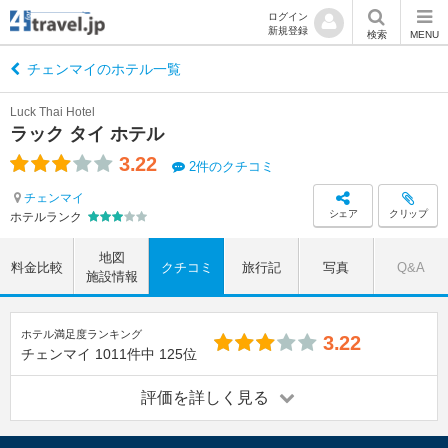
ログイン
新規登録
検索
MENU
チェンマイのホテル一覧
Luck Thai Hotel
ラック タイ ホテル
3.22
2件のクチコミ
チェンマイ
シェア
クリップ
ホテルランク
地図
料金比較
クチコミ
旅行記
写真
Q&A
施設情報
ホテル満足度ランキング
3.22
チェンマイ
1011件中
125位
評価を詳しく見る