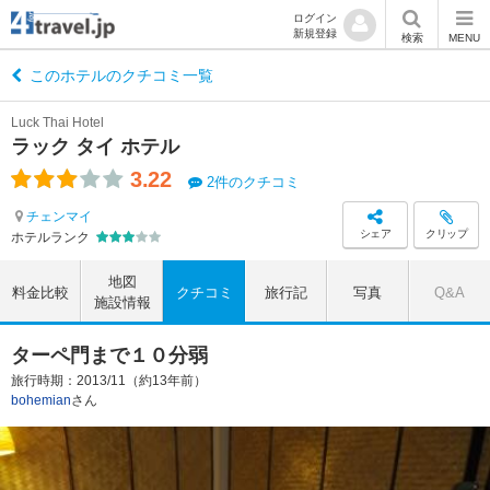
ログイン
新規登録
検索
MENU
このホテルのクチコミ一覧
Luck Thai Hotel
ラック タイ ホテル
3.22
2件のクチコミ
チェンマイ
シェア
クリップ
ホテルランク
地図
料金比較
クチコミ
旅行記
写真
Q&A
施設情報
ターペ門まで１０分弱
旅行時期：2013/11（約13年前）
bohemian
さん