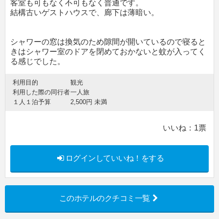
客室も可もなく不可もなく普通です。
結構古いゲストハウスで、廊下は薄暗い。
シャワーの窓は換気のため隙間が開いているので寝ると
きはシャワー室のドアを閉めておかないと蚊が入ってく
る感じでした。
利用目的
観光
利用した際の同行者
一人旅
１人１泊予算
2,500円 未満
いいね：
1
票
ログインしていいね！をする
このホテルのクチコミ一覧