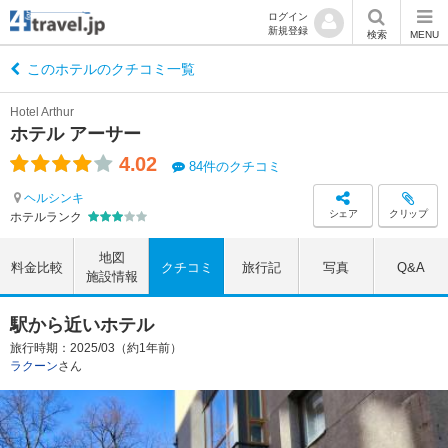
ログイン
新規登録
検索
MENU
このホテルのクチコミ一覧
Hotel Arthur
ホテル アーサー
4.02
84件のクチコミ
ヘルシンキ
シェア
クリップ
ホテルランク
地図
料金比較
クチコミ
旅行記
写真
Q&A
施設情報
駅から近いホテル
旅行時期：2025/03（約1年前）
ラクーン
さん