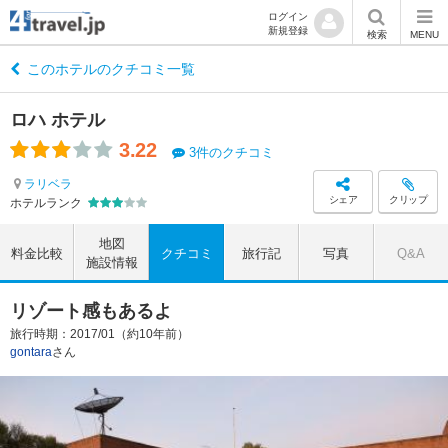
ログイン
新規登録
検索
MENU
このホテルのクチコミ一覧
ロハ ホテル
3.22
3件のクチコミ
ラリベラ
シェア
クリップ
ホテルランク
地図
料金比較
クチコミ
旅行記
写真
Q&A
施設情報
リゾート感もあるよ
旅行時期：2017/01（約10年前）
gontara
さん