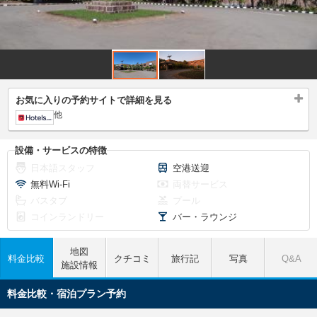
お気に入りの予約サイトで詳細を見る
他
設備・サービスの特徴
日本語スタッフ
空港送迎
無料Wi-Fi
両替サービス
バスタブ
プール
コインランドリー
バー・ラウンジ
地図
料金比較
クチコミ
旅行記
写真
Q&A
施設情報
料金比較・宿泊プラン予約