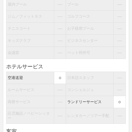
―
―
屋内プール
プール
―
―
ジム／フィットネス
ゴルフコース
―
―
テニスコート
お子様用プール
―
―
キッズクラブ
ビジネスセンター
―
―
会議室
ペット同伴可
ホテルサービス
○
―
空港送迎
日本語スタッフ
―
―
ルームサービス
コンシェルジュ
―
○
両替サービス
ランドリーサービス
託児施設／ベビーシッタ
―
―
レンタカー／ツアー手配
ー
客室