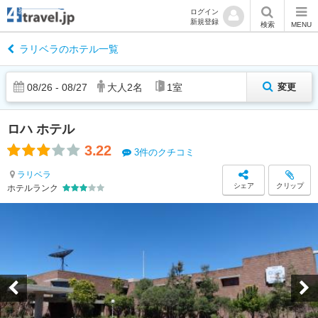
ログイン
新規登録
検索
MENU
ラリベラのホテル一覧
08
/
26
-
08
/
27
大人
2
名
1
室
変更
ロハ ホテル
3.22
3件のクチコミ
ラリベラ
シェア
クリップ
ホテルランク