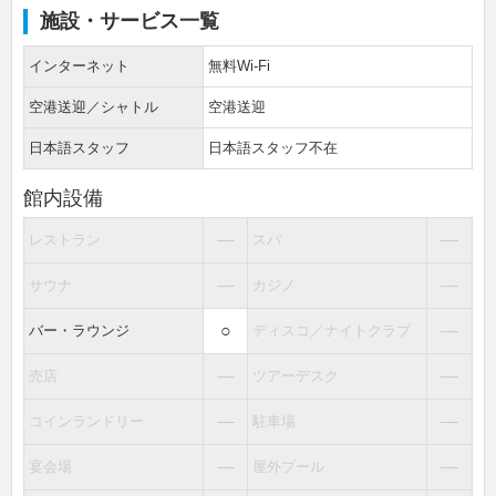
施設・サービス一覧
インターネット
無料Wi-Fi
空港送迎／シャトル
空港送迎
日本語スタッフ
日本語スタッフ不在
館内設備
―
―
レストラン
スパ
―
―
サウナ
カジノ
○
―
バー・ラウンジ
ディスコ／ナイトクラブ
―
―
売店
ツアーデスク
―
―
コインランドリー
駐車場
―
―
宴会場
屋外プール