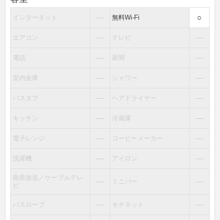
―
○
インターネット
無料Wi-Fi
―
―
エアコン
テレビ
―
―
電話
新聞
―
―
室内金庫
シャワー
―
―
バスタブ
ヘアドライヤー
―
―
キッチン
冷蔵庫
―
―
電子レンジ
コーヒーメーカー
―
―
洗濯機
アイロン
衛星放送／ケーブルテレ
―
―
ミニバー
ビ
―
―
バスローブ
キチネット