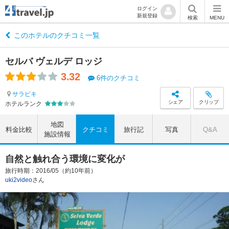
ログイン
新規登録
検索
MENU
このホテルのクチコミ一覧
セルバ ヴェルデ ロッジ
3.32
6件のクチコミ
サラピキ
シェア
クリップ
ホテルランク
地図
料金比較
クチコミ
旅行記
写真
Q&A
施設情報
自然と触れ合う環境に変化が
旅行時期：2016/05（約10年前）
uki2video
さん