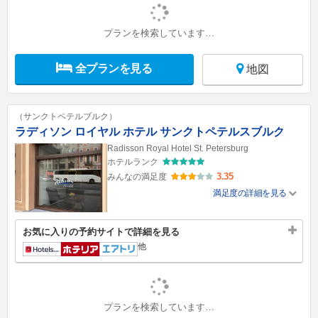
プランを検索しています…
全プランを見る
地図
（サンクトペテルブルク）
ラディソン ロイヤル ホテル サンクトペテルスブルク
Radisson Royal Hotel St. Petersburg
ホテルランク
3.35
みんなの満足度
満足度の詳細を見る
お気に入りの予約サイトで詳細を見る
他
プランを検索しています…