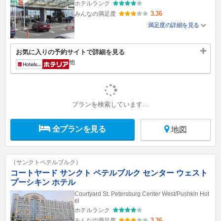
ホテルランク
3.36
みんなの満足度
満足度の詳細を見る
お気に入りの予約サイトで詳細を見る
他
プランを検索しています…
全プランを見る
地図
（サンクトペテルブルク）
コートヤード サンクト ペテルブルク センター ウェスト
プーシキン ホテル
Courtyard St. Petersburg Center West/Pushkin Hot
el
ホテルランク
3.36
みんなの満足度