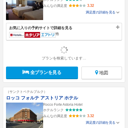
3.32
みんなの満足度
満足度の詳細を見る
お気に入りの予約サイトで詳細を見る
他
プランを検索しています…
全プランを見る
地図
（サンクトペテルブルク）
ロッコ フォルテ アストリア ホテル
Rocco Forte Astoria Hotel
ホテルランク
3.32
みんなの満足度
満足度の詳細を見る