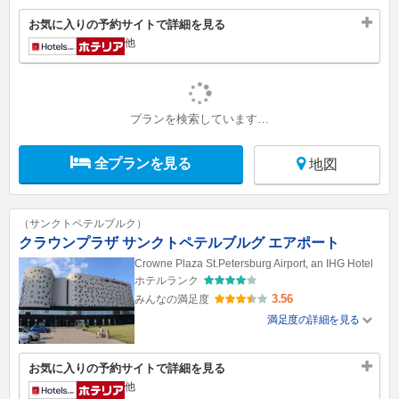
お気に入りの予約サイトで詳細を見る
他
プランを検索しています…
全プランを見る
地図
（サンクトペテルブルク）
クラウンプラザ サンクトペテルブルグ エアポート
Crowne Plaza St.Petersburg Airport, an IHG Hotel
ホテルランク
3.56
みんなの満足度
満足度の詳細を見る
お気に入りの予約サイトで詳細を見る
他