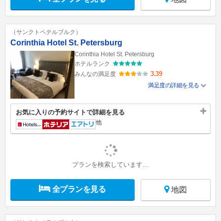
（サンクトペテルブルク）
Corinthia Hotel St. Petersburg
Corinthia Hotel St. Petersburg
ホテルランク
3.39
みんなの満足度
満足度の詳細を見る
お気に入りの予約サイトで詳細を見る
他
プランを検索しています…
全プランを見る
地図