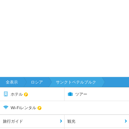
全表示
ロシア
サンクトペテルブルク
ホテル
ツアー
Wi-Fiレンタル
旅行ガイド
観光