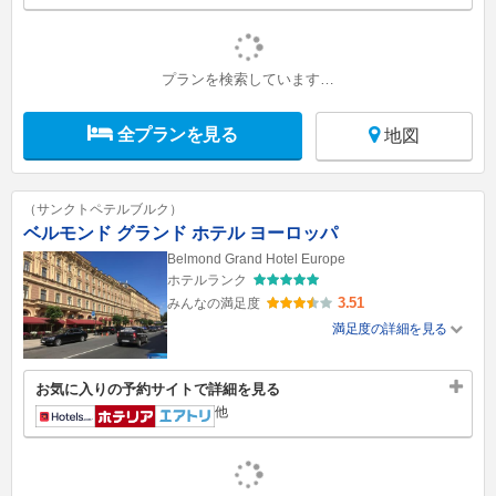
プランを検索しています…
全プランを見る
地図
（サンクトペテルブルク）
ベルモンド グランド ホテル ヨーロッパ
Belmond Grand Hotel Europe
ホテルランク
3.51
みんなの満足度
満足度の詳細を見る
お気に入りの予約サイトで詳細を見る
他