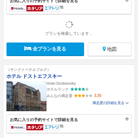
お気に入りの予約サイトで詳細を見る
他
プランを検索しています…
全プランを見る
地図
（サンクトペテルブルク）
ホテル ドストエフスキー
Hotel Dostoevsky
ホテルランク
3.35
みんなの満足度
満足度の詳細を見る
お気に入りの予約サイトで詳細を見る
他