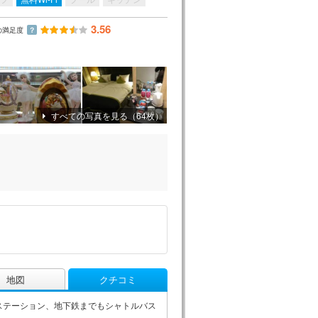
3.56
の満足度
？
すべての写真を見る（64枚）
地図
クチコミ
ステーション、地下鉄までもシャトルバス