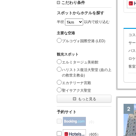
こだわり条件
スポットからホテルを探す
半径
以内で絞り込む
主要な空港
コス
プルコヴォ国際空港 (LED)
サー
バス
観光スポット
ロケ
エルミタージュ美術館
客室
ハリストス復活大聖堂 (血の上
の救世主教会)
エカテリーナ宮殿
聖イサアク大聖堂
もっと見る
2
予約サイト
（0）
（605）