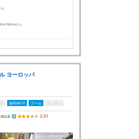
rさん
Hotel Maniaさん
ル ヨーロッパ
フ
無料Wi-Fi
プール
キッチン
3.51
の満足度
？