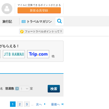
マイルに交換できるポイントがたまる
新規会員登録
×
旅行記
トラベルマガジン
フォートラベルポイントって？
がもらえる！
他
名
部屋数
室
？
1
2
3
...
次へ
最後へ