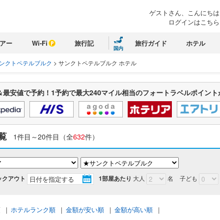
ゲストさん、こんにちは
ログインはこちら
アー
Wi-Fi
旅行記
旅行ガイド
ホテル
国内
ンクトペテルブルク
>
サンクトペテルブルク ホテル
＆最安値で予約！1予約で最大240マイル相当のフォートラベルポイント
覧
1件目～20件目（全
632
件）
ックアウト
1部屋あたり
大人
名
子ども
順
｜
ホテルランク順
｜
金額が安い順
｜
金額が高い順
｜