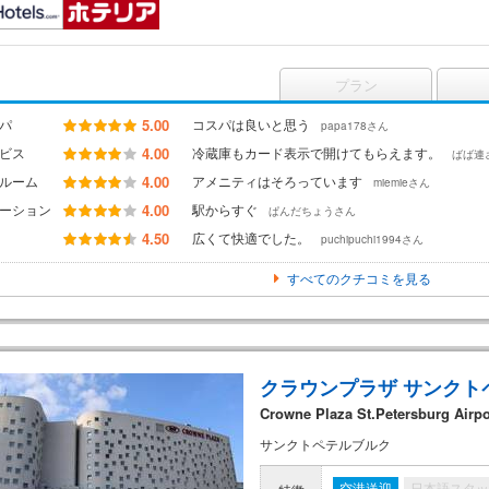
プラン
パ
5.00
コスパは良いと思う
papa178さん
ビス
4.00
冷蔵庫もカード表示で開けてもらえます。
ばば連
ルーム
4.00
アメニティはそろっています
miemieさん
ーション
4.00
駅からすぐ
ぱんだちょうさん
4.50
広くて快適でした。
puchipuchi1994さん
すべてのクチコミを見る
クラウンプラザ サンクト
Crowne Plaza St.Petersburg Airpo
サンクトペテルブルク
空港送迎
日本語スタッ