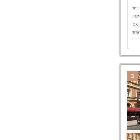
サー
バス
ロケ
客室
3