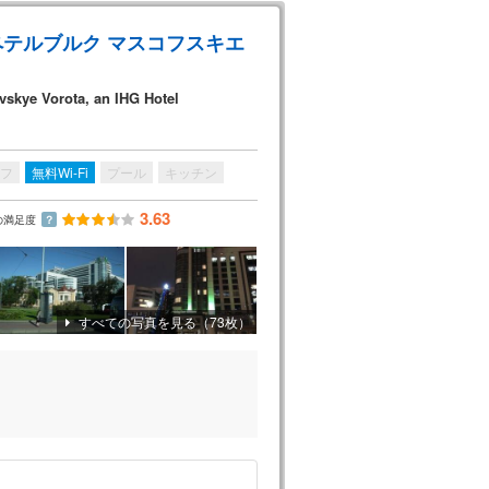
ペテルブルク マスコフスキエ
vskye Vorota, an IHG Hotel
フ
無料Wi-Fi
プール
キッチン
3.63
の満足度
？
すべての写真を見る（73枚）