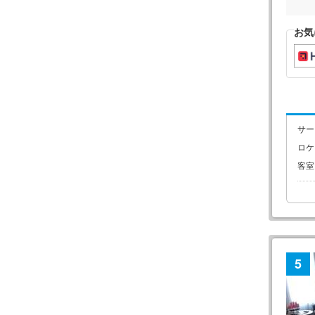
お気
サー
ロケ
客室
5