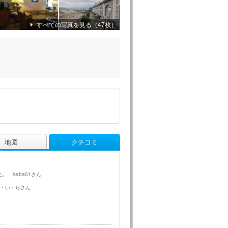
すべての写真を見る（47枚）
地図
クチコミ
た。
kaba51さん
・い・らさん