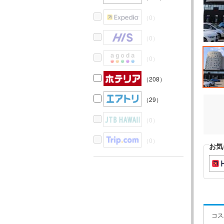
（0）
（0）
（0）
（208）
（29）
（0）
（0）
お気
コス