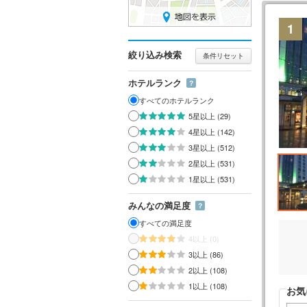
1
絞り込み検索
条件リセット
ホテルランク
？
すべてのホテルランク
5星以上 (29)
4星以上 (142)
3星以上 (512)
2星以上 (531)
1星以上 (531)
みんなの満足度
？
すべての満足度
4以上 (0)
3以上 (86)
2以上 (108)
1以上 (108)
お気