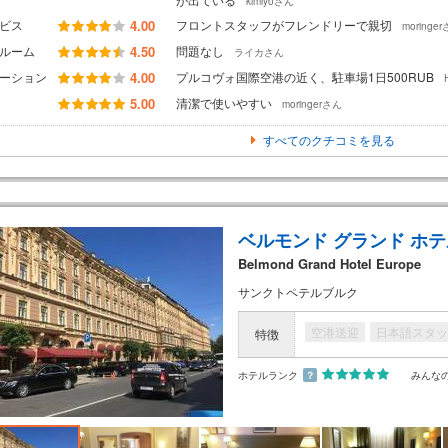
kimiyoさん
ビス
4.00
フロントスタッフがフレンドリーで親切
moringe
ルーム
4.50
問題なし
ライカさん
ーション
4.00
プルコヴォ国際空港の近く、駐車場1日500RUB
5.00
清潔で使いやすい
moringerさん
すべてのクチコミを見る
ベルモンド グランド ホテ
Belmond Grand Hotel Europe
サンクトペテルブルク
空港送迎
日本語スタッ
特徴
ホテルランク
？
みんな