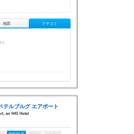
地図
クチコミ
さん
ペテルブルグ エアポート
rt, an IHG Hotel
フ
無料Wi-Fi
プール
キッチン