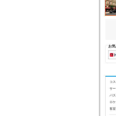
お気
コス
サー
バス
ロケ
客室