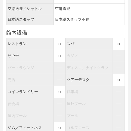
空港送迎／シャトル
空港送迎
日本語スタッフ
日本語スタッフ不在
館内設備
○
○
レストラン
スパ
○
―
サウナ
カジノ
―
―
バー・ラウンジ
ディスコ／ナイトクラブ
―
○
売店
ツアーデスク
○
―
コインランドリー
駐車場
―
―
宴会場
屋外プール
―
―
屋内プール
プール
○
―
ジム／フィットネス
ゴルフコース