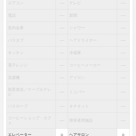
―
―
エアコン
テレビ
―
―
電話
新聞
―
―
室内金庫
シャワー
―
―
バスタブ
ヘアドライヤー
―
―
キッチン
冷蔵庫
―
―
電子レンジ
コーヒーメーカー
―
―
洗濯機
アイロン
衛星放送／ケーブルテレ
―
―
ミニバー
ビ
―
―
バスローブ
キチネット
コーヒーショップ・カフ
―
―
障害者用施設
ェ
○
○
エレベーター
ヘアサロン