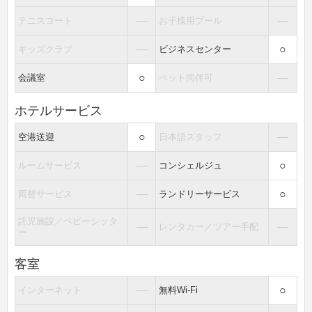
―
―
テニスコート
お子様用プール
―
○
キッズクラブ
ビジネスセンター
○
―
会議室
ペット同伴可
ホテルサービス
○
―
空港送迎
日本語スタッフ
―
○
ルームサービス
コンシェルジュ
―
○
両替サービス
ランドリーサービス
託児施設／ベビーシッタ
―
―
レンタカー／ツアー手配
ー
客室
―
○
インターネット
無料Wi-Fi