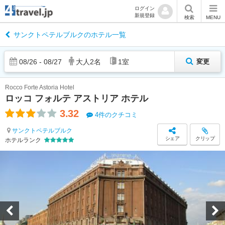
ログイン
新規登録
検索
MENU
サンクトペテルブルクのホテル一覧
08
/
26
-
08
/
27
大人
2
名
1
室
変更
Rocco Forte Astoria Hotel
ロッコ フォルテ アストリア ホテル
3.32
4件のクチコミ
サンクトペテルブルク
シェア
クリップ
ホテルランク