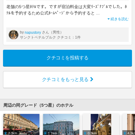
老舗の5つ星ﾎﾃﾙです。ですが宿泊料金は大変ﾘｰｽﾞﾅﾌﾞﾙでした。ﾎ
ﾃﾙを予約するため公式ﾎｰﾑﾍﾟｰｼﾞから予約すると
...
続きを読む
by
さん（男性）
napustory
サンクトペテルブルク クチコミ：1件
クチコミを投稿する
クチコミをもっと見る
周辺の同グレード（5つ星）のホテル
2.3km
1.1km
0.3km
4.3k