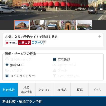
お気に入りの予約サイトで詳細を見る
他
設備・サービスの特徴
日本語スタッフ
空港送迎
無料Wi-Fi
両替サービス
バスタブ
プール
コインランドリー
バー・ラウンジ
地図
料金比較
クチコミ
旅行記
写真
Q&A
施設情報
料金比較・宿泊プラン予約