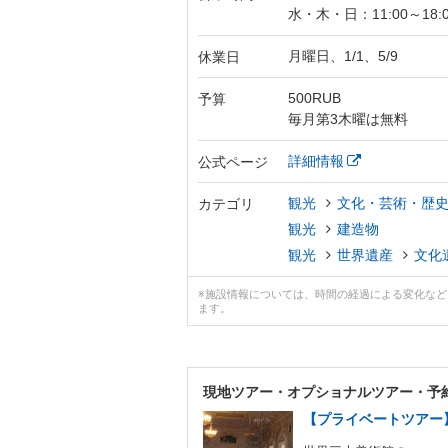
水・木・日：11:00～18:0
月曜日、1/1、5/9
休業日
500RUB
予算
毎月第3木曜は無料
詳細情報
公式ページ
観光
文化・芸術・歴
カテゴリ
観光
建造物
観光
世界遺産
文化
※施設情報については、時間の経過による変化な
ます。
現地ツアー・
オプショナルツアー・予
【プライベートツアー】