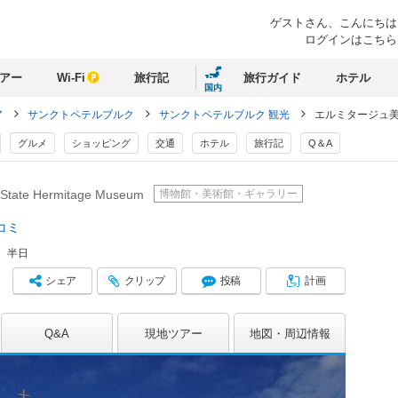
ゲストさん、
こんにちは
ログインはこちら
アー
Wi-Fi
旅行記
旅行ガイド
ホテル
国内
ア
サンクトペテルブルク
サンクトペテルブルク 観光
エルミタージュ
グルメ
ショッピング
交通
ホテル
旅行記
Q＆A
博物館・美術館・ギャラリー
 State Hermitage Museum
コミ
：
半日
シェア
クリップ
投稿
計画
Q&A
現地ツアー
地図
周辺情報