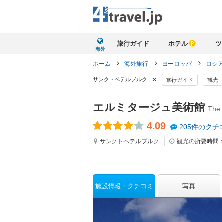
旅行ガイド
ホテル
ツ
海外
ホーム
海外旅行
ヨーロッパ
ロシ
×
サンクトペテルブルク
旅行ガイド
観光
エルミタージュ美術館
The
4.09
205件のクチ
サンクトペテルブルク
観光の所要時間
施設情報
クチコミ
写真