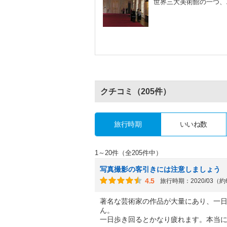
世界三大美術館の一つ、
クチコミ
（205件）
旅行時期
いいね数
1～20件（全205件中）
写真撮影の客引きには注意しましょう
4.5
旅行時期：2020/03（
著名な芸術家の作品が大量にあり、一
ん。
一日歩き回るとかなり疲れます。本当