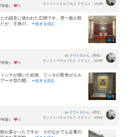
サンクトペテルブルク クチコミ：103件
約7年前）
0
帝との謁見に使われた広間です。壁一面が双
したが、王座の
...
続きを読む
1
by
さん（男性）
クワトロ
サンクトペテルブルク クチコミ：103件
約7年前）
0
ヴィンチが描いた絵画、リッタの聖母がエル
のアーチ型の開
...
続きを読む
2
by
さん（男性）
クワトロ
サンクトペテルブルク クチコミ：103件
約7年前）
0
物館が多かったですが、そのなかでも定番の