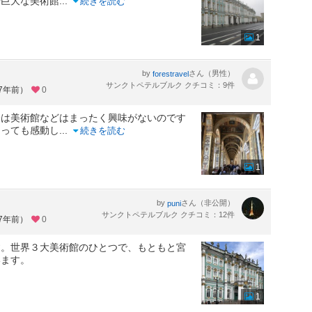
で巨大な美術館
...
続きを読む
1
by
さん（男性）
forestravel
サンクトペテルブルク クチコミ：9件
約7年前）
0
分は美術館などはまったく興味がないのです
とっても感動し
...
続きを読む
1
by
さん（非公開）
puni
サンクトペテルブルク クチコミ：12件
約7年前）
0
す。世界３大美術館のひとつで、もともと宮
います。
1