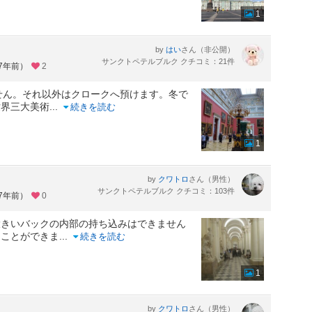
1
by
さん（非公開）
はい
サンクトペテルブルク クチコミ：21件
約7年前）
2
せん。それ以外はクロークへ預けます。冬で
世界三大美術
...
続きを読む
1
by
さん（男性）
クワトロ
サンクトペテルブルク クチコミ：103件
約7年前）
0
大きいバックの内部の持ち込みはできません
ることができま
...
続きを読む
1
by
さん（男性）
クワトロ