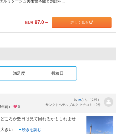
エルミタージュ美術館本館と別館を...
97.0
～
詳しく見る
EUR
満足度
投稿日
by
さん（女性）
m
サンクトペテルブルク クチコミ：2件
約6年前）
0
日どころか数日は見て回れるかもしれませ
に大きい
...
続きを読む