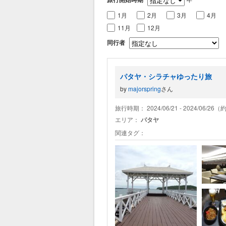
1月
2月
3月
4月
11月
12月
同行者
パタヤ・シラチャゆったり旅
by
majorspring
さん
旅行時期： 2024/06/21 - 2024/06/26
エリア：
パタヤ
関連タグ：