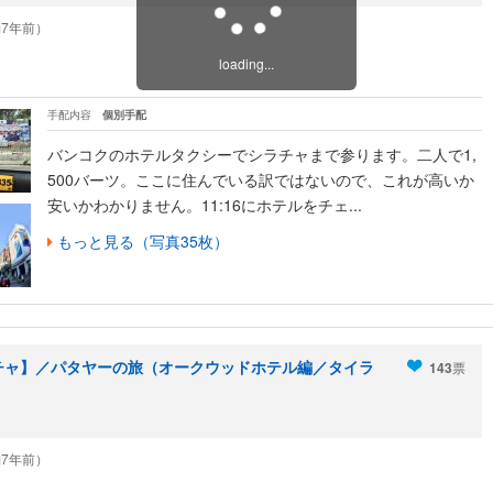
（約7年前）
loading...
手配内容
個別手配
バンコクのホテルタクシーでシラチャまで参ります。二人で1,
500バーツ。ここに住んでいる訳ではないので、これが高いか
安いかわかりません。11:16にホテルをチェ...
もっと見る（写真35枚）
ラチャ】／パタヤーの旅（オークウッドホテル編／タイラ
143
票
（約7年前）