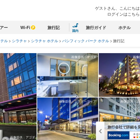
ゲストさん、こんにちは
ログインはこちら
アー
Wi-Fi
旅行記
旅行ガイド
ホテル
国内
ホテル
>
シラチャ
>
シラチャ ホテル
>
パシフィック パーク ホテル
>
旅行記
画像提供：アゴダ
画像
画像提供：エクスペディア
画像提供：エ
旅行会社で詳細を
画像提供：アゴダ