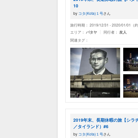
10
by
コタ(Kota)１号
さん
旅行時期： 2019/12/31 - 2020/01/01
エリア：
パタヤ
同行者：
友人
関連タグ：
2019年末、長期休暇の旅【シ
／タイランド）#6
by
コタ(Kota)１号
さん