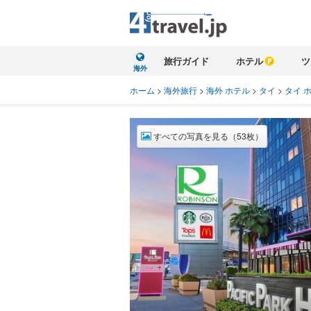
旅行ガイド
ホテル
ツ
海外
ホーム
>
海外旅行
>
海外 ホテル
>
タイ
>
タイ 
すべての写真を見る（53枚）