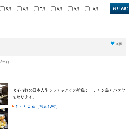
5月
6月
7月
8月
9月
10月
5
票
（約2年前）
タイ有数の日本人街シラチャとその離島シーチャン島とパタヤ
を巡ります。
もっと見る（写真43枚）