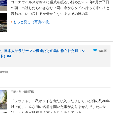
コロナウイルスが徐々に猛威を振るい始めた2020年2月の平日
の朝、出社したらいきなり上司に今からタイへ行って来い！と
言われ、いつ戻れるか分からないままその日の深...
もっと見る（写真88枚）
いや、日本人サラリーマン様達だけの為に作られた町：シ
136
票
ド）#4
（約8年前）
手配内容
個別手配
「シラチャ」...私がタイを出たり入ったりしている頃の約30年
以上前、こんな街の名前を聞いた事がありませんでした...今
は、元）タイ駐在員の方とお話しをしている...