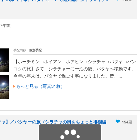
（約7年前）
手配内容
個別手配
【ホーチミン→ホイアン→ホアヒン→シラチャ→パタヤ→バン
コクの旅】さて、シラチャーに一泊の後、パタヤへ移動です。
今年の年末は、パタヤで過ごす事になりました。昔、...
もっと見る（写真31枚）
ラチャ】／パタヤーの旅（シラチャの街をちょっと徘徊編
154
票