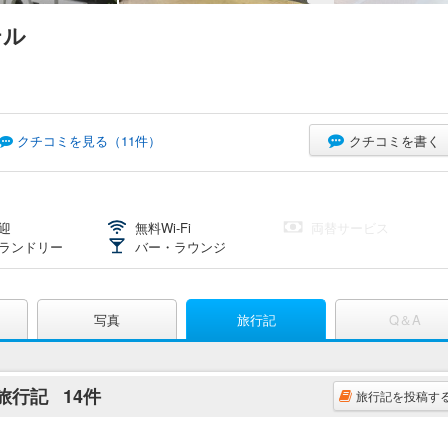
テル
クチコミを書く
クチコミを見る（
11
件）
迎
無料Wi-Fi
両替サービス
ランドリー
バー・ラウンジ
写真
旅行記
Q＆A
 旅行記
14件
旅行記を投稿す