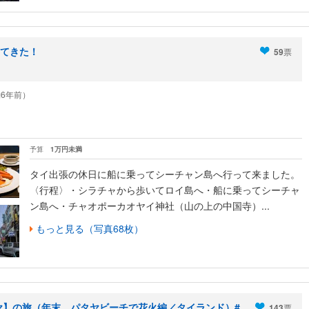
てきた！
59
票
（約6年前）
予算
1万円未満
タイ出張の休日に船に乗ってシーチャン島へ行って来ました。
〈行程〉・シラチャから歩いてロイ島へ・船に乗ってシーチャ
ン島へ・チャオポーカオヤイ神社（山の上の中国寺）...
もっと見る（写真68枚）
タヤ】の旅（年末、パタヤビーチで花火編／タイランド）#
143
票