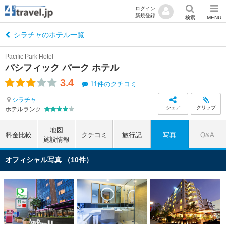
ログイン
新規登録
検索
MENU
シラチャのホテル一覧
Pacific Park Hotel
パシフィック パーク ホテル
3.4
11件のクチコミ
シラチャ
シェア
クリップ
ホテルランク
地図
料金比較
クチコミ
旅行記
写真
Q&A
施設情報
オフィシャル写真 （10件）