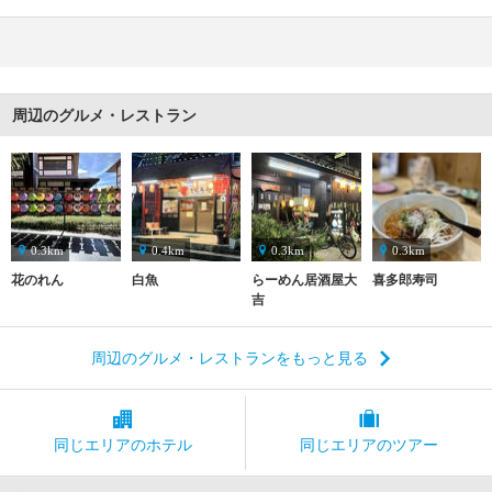
周辺のグルメ・レストラン
0.3km
0.4km
0.3km
0.3km
花のれん
白魚
らーめん居酒屋大
喜多郎寿司
吉
周辺のグルメ・レストランをもっと見る
同じエリアの
ホテル
同じエリアの
ツアー