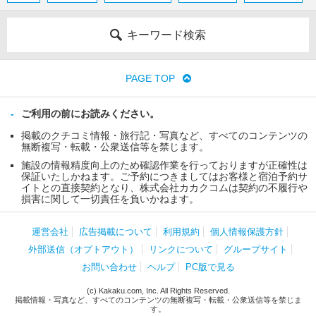
キーワード検索
PAGE TOP
ご利用の前にお読みください。
掲載のクチコミ情報・旅行記・写真など、すべてのコンテンツの
無断複写・転載・公衆送信等を禁じます。
施設の情報精度向上のため確認作業を行っておりますが正確性は
保証いたしかねます。ご予約につきましてはお客様と宿泊予約サ
イトとの直接契約となり、株式会社カカクコムは契約の不履行や
損害に関して一切責任を負いかねます。
運営会社
広告掲載について
利用規約
個人情報保護方針
外部送信（オプトアウト）
リンクについて
グループサイト
お問い合わせ
ヘルプ
PC版で見る
(c) Kakaku.com, Inc. All Rights Reserved.
掲載情報・写真など、すべてのコンテンツの無断複写・転載・公衆送信等を禁じま
す。