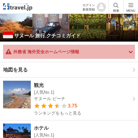
ログイン
新規登録
検索
MENU
サヌール
旅行 クチコミガイド
外務省 海外安全ホームページ情報
地図を見る
観光
[人気No.1]
サヌール ビーチ
3.75
ランキングをもっと見る
ホテル
[人気No.1]