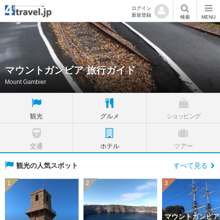
ログイン
新規登録
検索
MENU
マウントガンビア 旅行ガイド
Mount Gambier
観光
グルメ
ショッピング
交通
ホテル
ツアー
観光の人気スポット
すべて見る
1
2
3
マウントガンビア