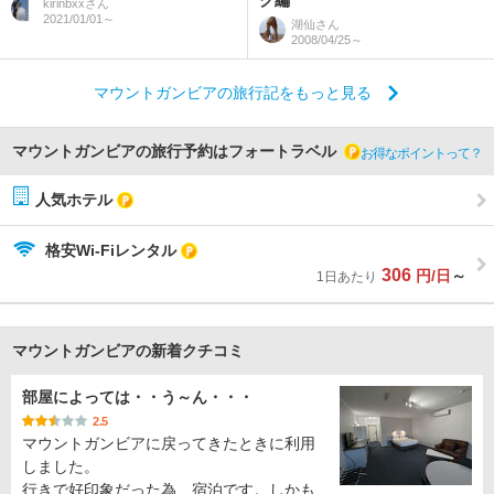
ク編
kirinbxx
さん
2021/01/01～
湖仙
さん
2008/04/25～
マウントガンビアの旅行記をもっと見る
マウントガンビアの旅行予約はフォートラベル
お得なポイントって？
人気ホテル
格安Wi-Fiレンタル
306
円/日
～
1日あたり
マウントガンビアの新着クチコミ
部屋によっては・・う～ん・・・
2.5
マウントガンビアに戻ってきたときに利用
しました。
行きで好印象だった為、宿泊です。しかも