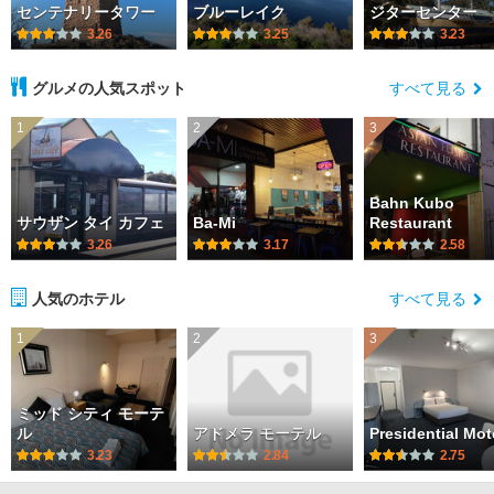
センテナリータワー
ブルーレイク
ジターセンター
3.26
3.25
3.23
グルメの人気スポット
すべて見る
1
2
3
Bahn Kubo
サウザン タイ カフェ
Ba-Mi
Restaurant
3.26
3.17
2.58
人気のホテル
すべて見る
1
2
3
ミッド シティ モーテ
ル
アドメラ モーテル
Presidential Mot
3.23
2.84
2.75