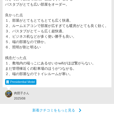
バスタブがとても広い部屋をオーダー。
良かった点
１、部屋がとてもとてもとても広く快適。
２、ルームエアコンで部屋が広すぎても暖房がとても良く効く。
３、バスタブがとて～も広く超快適。
４、ビジネス机などが多く使い勝手も良い。
５、端の部屋なので静か。
６、照明が割と明るい
残念だった点
１、敷地内の端っこにあるせいかwifiがほぼ繋がらない。
まだ管理棟近くの駐車場のほうがつながる。
２、端の部屋なのでトイレルームが寒い。
Presidential Motel
肉団子さん
2025/08
新着クチコミをもっと見る