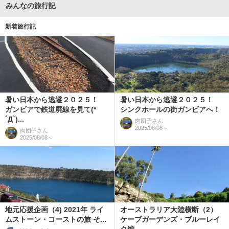
みんなの旅行記
新着旅行記
暑い日本から逃避２０２５！
暑い日本から逃避２０２５！
ガンビアで鉄道廃線を見て(*
シンクホールの街ガンビアへ！
´Д`)...
肉団子
さん
2025/08/08～
肉団子
さん
2025/08/08～
地元応援企画（4) 2021年 ライ
オーストラリア大陸横断（2）
ムストーン・コーストの旅 そ...
ケーブガーデンズ・ブルーレイ