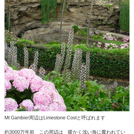
Mt Gambier周辺はLimestone Costと呼ばれます
約3000万年前 この周辺は 暖かく浅い海に覆われてい