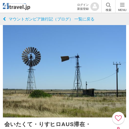
ログイン
新規登録
検索
MENU
マウントガンビア旅行記（ブログ） 一覧に戻る
会いたくて・りすヒロAUS滞在・
9