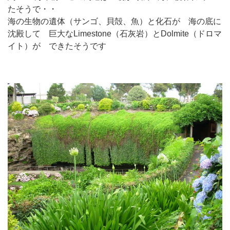
たそうで・・
海の生物の遺体（サンゴ、貝殻、魚）と化石が 海の底に
沈殿して 巨大なLimestone（石灰岩）とDolmite（ドロマ
イト）が できたそうです