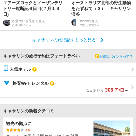
エアーズロックとノーザンテリ
オーストラリア北部の野生動物
トリー縦断記６日目(７月１３
をたずねて（３） キャサリン
日)
渓谷
鉄道大好き兄さん
さん
kirinbxx
さん
2015/07/08～
2013/12/24～
キャサリンの旅行記をもっと見る
キャサリンの旅行予約はフォートラベル
お得なポイントって？
人気ホテル
格安Wi-Fiレンタル
306
円/日
～
1日あたり
キャサリンの新着クチコミ
観光の拠点に
4.0