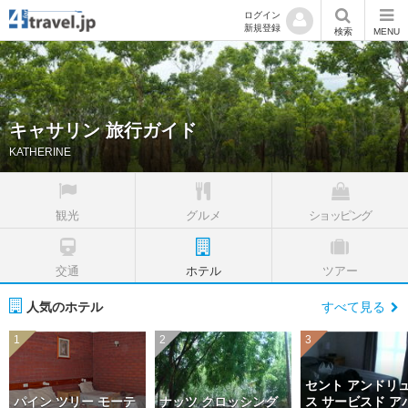
ログイン
新規登録
検索
MENU
キャサリン 旅行ガイド
KATHERINE
観光
グルメ
ショッピング
交通
ホテル
ツアー
人気のホテル
すべて見る
1
2
3
セント アンドリ
パイン ツリー モーテ
ナッツ クロッシング
ス サービスド ア