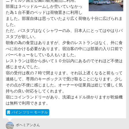
ニトミルク国立公園の観光拠点に利用。
部屋は３ベッドルームしか空いていなかっ
た為１台不要のベッドは荷物置きに利用し
ました。部屋自体は思っていたより広く荷物も十分に広げられま
した。
ただ、バスタブはなくシャワーのみ、日本人にとってはやはりバ
スタブが欲しい。
朝食の為の食堂はありますが、夕食のレストランはなく、外に食
べに出かける必要があります。宿泊客の中には部屋の入り口前で
バーベキューをしている人もいました。
レストランは宿から歩いて１０分以内にあるのでそれほど不便は
感じませんでした。
宿の受付は夜の７時で閉まります。それ以上遅くなると前もって
連絡して、専用のキーボックスで受け取ることになります。少し
その点が不便に感じました。オーナーや従業員は総じて優しく気
持ちの良い対応をしてくれます。
宿にコインランドリーがあり、洗濯は４ドル掛かりますが乾燥機
は無料で利用できます。
パイン ツリー モーテル
ボヘミアンさん