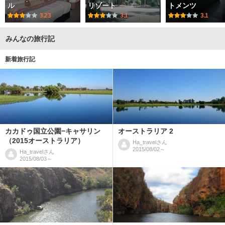
ル
リゾート
トメンツ
3.23
3.1
3.1
みんなの旅行記
新着旅行記
カカドゥ国立公園−キャサリン
オーストラリア 2
（2015オーストラリア）
Ha_travel
さん
2015/08/02～
Ha_travel
さん
2015/08/03～