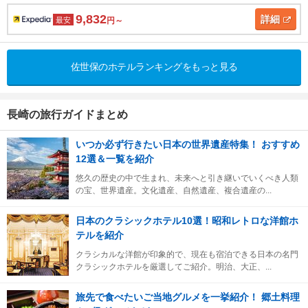
9,832
詳細
最安
円～
佐世保のホテルランキングをもっと見る
長崎の旅行ガイドまとめ
いつか必ず行きたい日本の世界遺産特集！ おすすめ
12選＆一覧を紹介
悠久の歴史の中で生まれ、未来へと引き継いでいくべき人類
の宝、世界遺産。文化遺産、自然遺産、複合遺産の...
日本のクラシックホテル10選！昭和レトロな洋館ホ
テルを紹介
クラシカルな洋館が印象的で、現在も宿泊できる日本の名門
クラシックホテルを厳選してご紹介。明治、大正、...
旅先で食べたいご当地グルメを一挙紹介！ 郷土料理