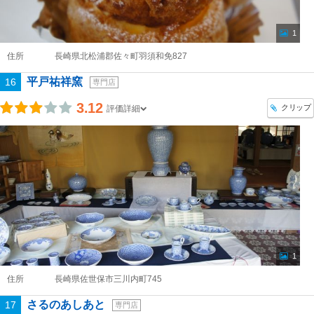
1
住所
長崎県北松浦郡佐々町羽須和免827
平戸祐祥窯
16
専門店
3.12
クリップ
評価詳細
1
住所
長崎県佐世保市三川内町745
さるのあしあと
17
専門店