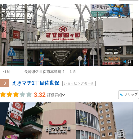
52
住所
長崎県佐世保市本島町４－１５
えきマチ1丁目佐世保
3
ショッピングモール
3.32
クリップ
評価詳細