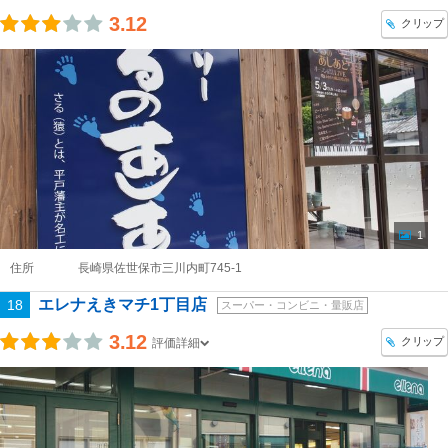
3.12
クリップ
1
住所
長崎県佐世保市三川内町745-1
エレナえきマチ1丁目店
18
スーパー・コンビニ・量販店
3.12
クリップ
評価詳細