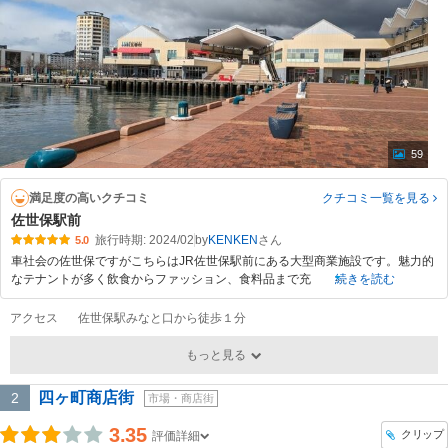
59
満足度の高いクチコミ
クチコミ一覧
を見る
佐世保駅前
旅行時期: 2024/02
by
KENKEN
5.0
車社会の佐世保ですがこちらはJR佐世保駅前にある大型商業施設です。魅力的
なテナントが多く飲食からファッション、食料品まで充
続きを読む
アクセス
佐世保駅みなと口から徒歩１分
もっと見る
四ヶ町商店街
2
市場・商店街
3.35
クリップ
評価詳細