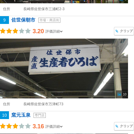
住所
長崎県佐世保市三浦町2‐3
佐世保朝市
9
市場・商店街
3.20
クリップ
評価詳細
10
住所
長崎県佐世保市万津町73
窯元玉泉
10
専門店
3.16
クリップ
評価詳細