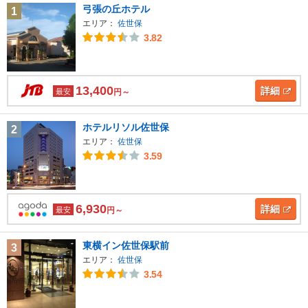
弓張の丘ホテル
1
エリア：
佐世保
3.82
13,400
詳細
最安
円～
ホテルリソル佐世保
2
エリア：
佐世保
3.59
6,930
詳細
最安
円～
東横イン佐世保駅前
3
エリア：
佐世保
3.54