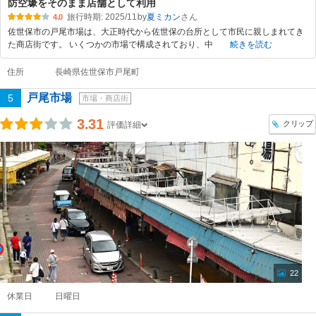
防空壕をそのまま店舗として利用
旅行時期: 2025/11
by
夏ミカン
4.0
佐世保市の戸尾市場は、大正時代から佐世保の台所として市民に親しまれてき
た商店街です。 いくつかの市場で構成されており、中
続きを読む
住所
長崎県佐世保市戸尾町
戸尾市場
5
市場・商店街
3.31
クリップ
評価詳細
22
休業日
日曜日