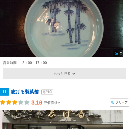
2
営業時間
8：00～17：00
もっと見る
志げる製菓舗
11
専門店
3.16
クリップ
評価詳細