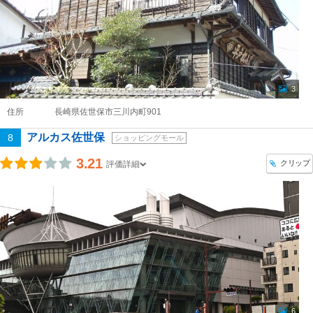
3
住所
長崎県佐世保市三川内町901
アルカス佐世保
8
ショッピングモール
3.21
クリップ
評価詳細
6