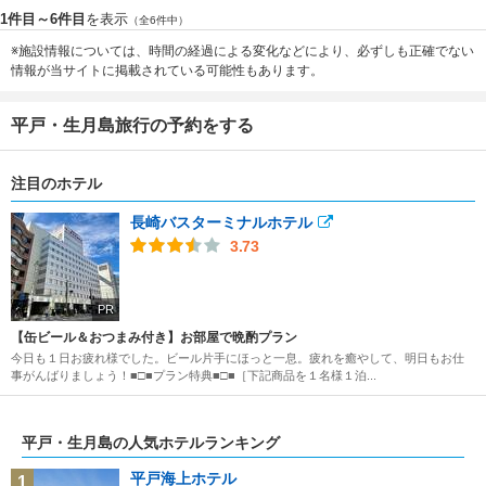
1件目～6件目
を表示
（全6件中）
※施設情報については、時間の経過による変化などにより、必ずしも正確でない
情報が当サイトに掲載されている可能性もあります。
平戸・生月島旅行の予約をする
注目のホテル
長崎バスターミナルホテル
3.73
PR
【缶ビール＆おつまみ付き】お部屋で晩酌プラン
今日も１日お疲れ様でした。ビール片手にほっと一息。疲れを癒やして、明日もお仕
事がんばりましょう！■□■プラン特典■□■［下記商品を１名様１泊...
平戸・生月島の人気ホテルランキング
平戸海上ホテル
1