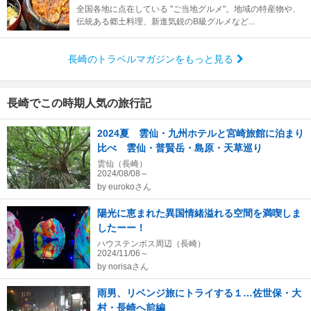
全国各地に点在している "ご当地グルメ"。地域の特産物や、
伝統ある郷土料理、新進気鋭のB級グルメなど...
長崎のトラベルマガジンをもっと見る
長崎でこの時期人気の旅行記
2024夏 雲仙・九州ホテルと宮崎旅館に泊まり
比べ 雲仙・普賢岳・島原・天草巡り
雲仙（長崎）
2024/08/08～
by
eurokoさん
陽光に恵まれた異国情緒溢れる空間を満喫しま
したーー！
ハウステンボス周辺（長崎）
2024/11/06～
by
norisaさん
雨男、リベンジ旅にトライする１…佐世保・大
村・長崎へ前編