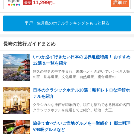
11,299
詳細
最安
円～
平戸・生月島のホテルランキングをもっと見る
長崎の旅行ガイドまとめ
いつか必ず行きたい日本の世界遺産特集！ おすすめ
12選＆一覧を紹介
悠久の歴史の中で生まれ、未来へと引き継いでいくべき人類
の宝、世界遺産。文化遺産、自然遺産、複合遺産の...
日本のクラシックホテル10選！昭和レトロな洋館ホ
テルを紹介
クラシカルな洋館が印象的で、現在も宿泊できる日本の名門
クラシックホテルを厳選してご紹介。明治、大正、...
旅先で食べたいご当地グルメを一挙紹介！ 郷土料理
やB級グルメなど