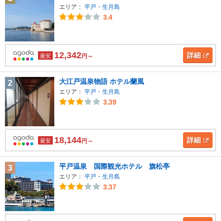
エリア：
平戸・生月島
3.4
12,342
詳細
最安
円～
大江戸温泉物語 ホテル蘭風
2
エリア：
平戸・生月島
3.39
18,144
詳細
最安
円～
平戸温泉 国際観光ホテル 旗松亭
3
エリア：
平戸・生月島
3.37