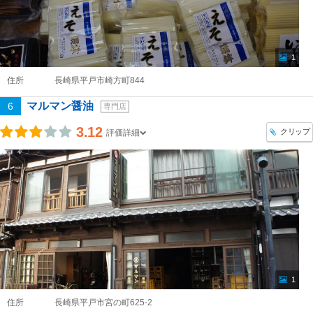
1
住所
長崎県平戸市崎方町844
マルマン醤油
6
専門店
3.12
クリップ
評価詳細
1
住所
長崎県平戸市宮の町625-2