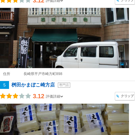
3.12
クリップ
評価詳細
1
住所
長崎県平戸市崎方町898
桝田かまぼこ崎方店
5
専門店
3.12
クリップ
評価詳細