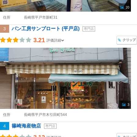
20
住所
長崎県平戸市新町31
パン工房サンブロート (平戸店)
3
専門店
3.21
クリップ
評価詳細
3
住所
長崎県平戸市木引田町544
篠崎海産物店
4
専門店