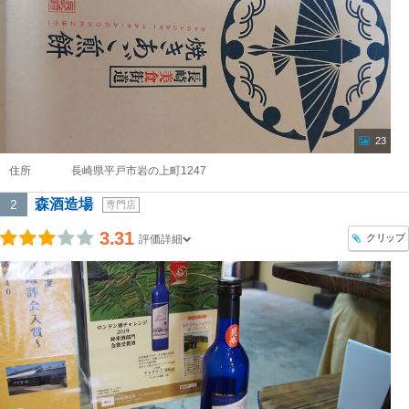
23
住所
長崎県平戸市岩の上町1247
森酒造場
2
専門店
3.31
クリップ
評価詳細