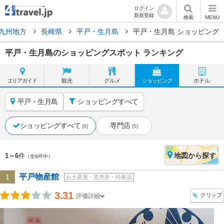
ログイン
新規登録
検索
MENU
九州地方
長崎県
平戸・生月島
平戸・生月島 ショッピング
平戸・生月島のショッピングスポット ランキング
エリア
ガイド
観光
グルメ
ショッピング
ホテル
平戸・生月島
ショッピングすべて
ショッピングすべて
専門店
(6)
(5)
地図
から探す
1～6
件
（全6件中）
平戸物産館
1
お土産屋・直売所・特産品
3.31
クリップ
評価詳細