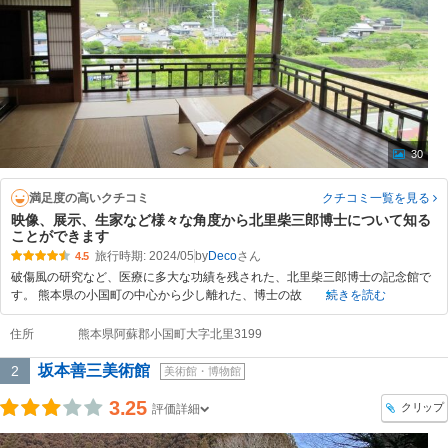
30
満足度の高いクチコミ
クチコミ一覧
を見る
映像、展示、生家など様々な角度から北里柴三郎博士について知る
ことができます
旅行時期: 2024/05
by
Deco
4.5
破傷風の研究など、医療に多大な功績を残された、北里柴三郎博士の記念館で
す。 熊本県の小国町の中心から少し離れた、博士の故
続きを読む
住所
熊本県阿蘇郡小国町大字北里3199
坂本善三美術館
2
美術館・博物館
3.25
クリップ
評価詳細