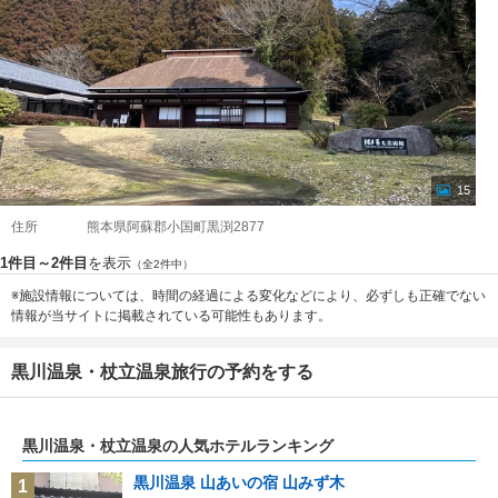
15
住所
熊本県阿蘇郡小国町黒渕2877
1件目～2件目
を表示
（全2件中）
※施設情報については、時間の経過による変化などにより、必ずしも正確でない
情報が当サイトに掲載されている可能性もあります。
黒川温泉・杖立温泉旅行の予約をする
黒川温泉・杖立温泉の人気ホテルランキング
黒川温泉 山あいの宿 山みず木
1