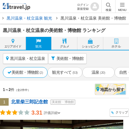
ログイン
新規登録
検索
MENU
黒川温泉・杖立温泉 観光
黒川温泉・杖立温泉 美術館・博物館
黒川温泉・杖立温泉の美術館・博物館 ランキング
エリア
ガイド
観光
グルメ
ショッピング
ホテル
黒川温泉・杖立温泉
美術館・博物館
美術館・博物館
観光すべて
温泉
自然
(2)
(53)
(20)
地図
から探す
1～2
件
（全2件中）
北里柴三郎記念館
1
美術館・博物館
3.31
クリップ
評価詳細