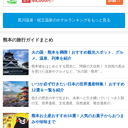
44,000
詳細
最安
円～
黒川温泉・杖立温泉のホテルランキングをもっと見る
熊本の旅行ガイドまとめ
火の国・熊本を満喫！おすすめ観光スポット、グル
メ、温泉、列車を紹介
熊本城をはじめとする歴史に、阿蘇の大自然！ 大自然の恵み
を受けた温泉やグルメなど。"火の国・熊本" ...
いつか必ず行きたい日本の世界遺産特集！ おすすめ
12選＆一覧を紹介
悠久の歴史の中で生まれ、未来へと引き継いでいくべき人類
の宝、世界遺産。文化遺産、自然遺産、複合遺産の...
熊本お土産おすすめ16選！人気のお菓子からおつま
みや珍味まで