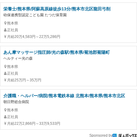
栄養士/熊本県/阿蘇高原線徒歩13分/熊本市北区龍田弓削
幼保連携型認定こども園 たつだ保育園
熊本県
正社員
月給20万4,583円～22万5,286円
あん摩マッサージ指圧師/光の森駅/熊本県/菊池郡菊陽町
ヘルティー光の森
熊本県
正社員
月給25万円～35万円
介護職・ヘルパー/病院/熊本電鉄本線 北熊本/熊本県/熊本市北区
朝日野総合病院
熊本県
正社員
月給22万2,866円～33万9,533円
Sponsored by