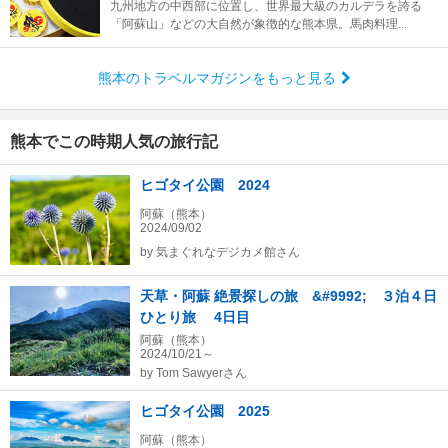
九州地方の中西部に位置し、世界最大級のカルデラを誇る
「阿蘇山」などの大自然が象徴的な熊本県。馬肉料理...
熊本のトラベルマガジンをもっと見る
熊本でこの時期人気の旅行記
ヒゴタイ公園 2024
阿蘇（熊本）
2024/09/02
by
気まぐれなデジカメ館さん
天草・阿蘇 絶景探しの旅 &#9992; ３泊４日
ひとり旅 4日目
阿蘇（熊本）
2024/10/21～
by
Tom Sawyerさん
ヒゴタイ公園 2025
阿蘇（熊本）