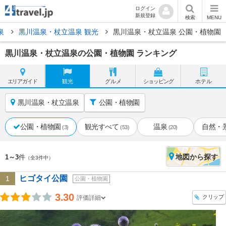
ログイン
新規登録
検索
MENU
泉
黒川温泉・杖立温泉 観光
黒川温泉・杖立温泉 公園・植物園
黒川温泉・杖立温泉の公園・植物園 ランキング
エリア
ガイド
観光
グルメ
ショッピング
ホテル
黒川温泉・杖立温泉
公園・植物園
公園・植物園
観光すべて
温泉
自然・
(3)
(53)
(20)
地図
から探す
1～3
件
（全3件中）
ヒゴタイ公園
1
公園・植物園
3.30
クリップ
評価詳細