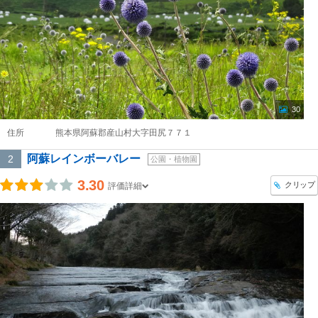
30
住所
熊本県阿蘇郡産山村大字田尻７７１
阿蘇レインボーバレー
2
公園・植物園
3.30
クリップ
評価詳細