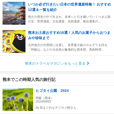
いつか必ず行きたい日本の世界遺産特集！ おすすめ
12選＆一覧を紹介
悠久の歴史の中で生まれ、未来へと引き継いでいくべき人類
の宝、世界遺産。文化遺産、自然遺産、複合遺産の...
熊本お土産おすすめ16選！人気のお菓子からおつま
みや珍味まで
九州地方の中西部に位置し、世界最大級のカルデラを誇る
「阿蘇山」などの大自然が象徴的な熊本県。馬肉料理...
熊本のトラベルマガジンをもっと見る
熊本でこの時期人気の旅行記
ヒゴタイ公園 2024
阿蘇（熊本）
2024/09/02
by
気まぐれなデジカメ館さん