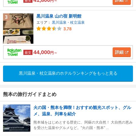
41,800
詳細
最安
円～
黒川温泉 山の宿 新明館
3
エリア：
黒川温泉・杖立温泉
3.78
44,000
詳細
最安
円～
黒川温泉・杖立温泉のホテルランキングをもっと見る
熊本の旅行ガイドまとめ
火の国・熊本を満喫！おすすめ観光スポット、グル
メ、温泉、列車を紹介
熊本城をはじめとする歴史に、阿蘇の大自然！ 大自然の恵み
を受けた温泉やグルメなど。"火の国・熊本" ...