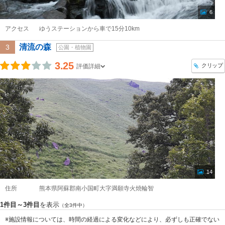
6
アクセス
ゆうステーションから車で15分10km
清流の森
3
公園・植物園
3.25
クリップ
評価詳細
14
住所
熊本県阿蘇郡南小国町大字満願寺火焼輪智
1件目～3件目
を表示
（全3件中）
※施設情報については、時間の経過による変化などにより、必ずしも正確でない