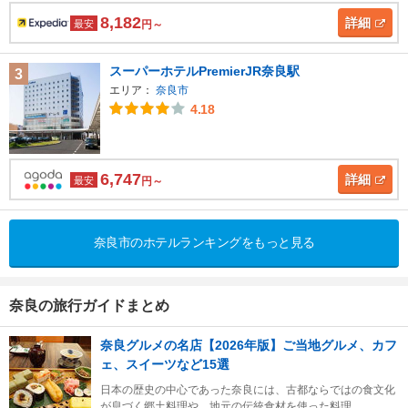
8,182
詳細
最安
円～
スーパーホテルPremierJR奈良駅
3
エリア：
奈良市
4.18
6,747
詳細
最安
円～
奈良市のホテルランキングをもっと見る
奈良の旅行ガイドまとめ
奈良グルメの名店【2026年版】ご当地グルメ、カフ
ェ、スイーツなど15選
日本の歴史の中心であった奈良には、古都ならではの食文化
が息づく郷土料理や、地元の伝統食材を使った料理...