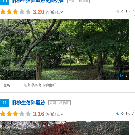
旧柳生藩陣屋跡史跡公園
10
公園・植物園
3.20
クリップ
評価詳細
2
住所
奈良県奈良市柳生町
旧柳生藩陣屋跡
11
公園・植物園
3.16
クリップ
評価詳細