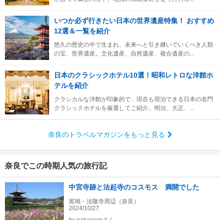
いつか必ず行きたい日本の世界遺産特集！ おすすめ
12選＆一覧を紹介
悠久の歴史の中で生まれ、未来へと引き継いでいくべき人類
の宝、世界遺産。文化遺産、自然遺産、複合遺産の...
日本のクラシックホテル10選！昭和レトロな洋館ホ
テルを紹介
クラシカルな洋館が印象的で、現在も宿泊できる日本の名門
クラシックホテルを厳選してご紹介。明治、大正、...
奈良のトラベルマガジンをもっと見る
奈良でこの時期人気の旅行記
中宮寺跡と法起寺のコスモス 満開でした
斑鳩・法隆寺周辺（奈良）
2024/10/27