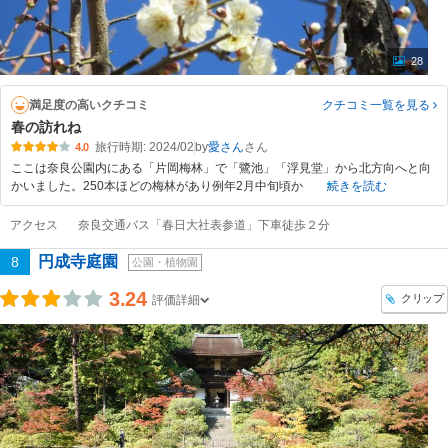
28
満足度の高いクチコミ
クチコミ一覧
を見る
春の訪れね
旅行時期: 2024/02
by
愛さん
4.0
ここは奈良公園内にある「片岡梅林」で「鷺池」「浮見堂」から北方向へと向
かいました。250本ほどの梅林があり例年2月中旬頃か
続きを読む
アクセス
奈良交通バス「春日大社表参道」下車徒歩２分
円成寺庭園
8
公園・植物園
3.24
クリップ
評価詳細