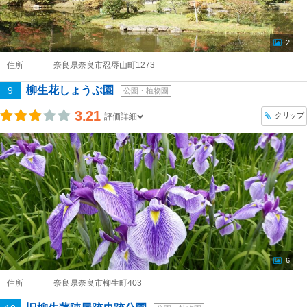
2
住所
奈良県奈良市忍辱山町1273
柳生花しょうぶ園
9
公園・植物園
3.21
クリップ
評価詳細
6
住所
奈良県奈良市柳生町403