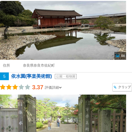
84
住所
奈良県奈良市佐紀町
依水園(寧楽美術館)
5
公園・植物園
3.37
クリップ
評価詳細