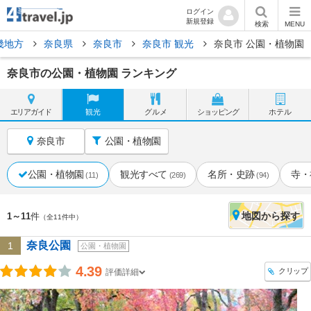
ログイン
新規登録
検索
MENU
畿地方
奈良県
奈良市
奈良市 観光
奈良市 公園・植物園
奈良市の公園・植物園 ランキング
エリア
ガイド
観光
グルメ
ショッピング
ホテル
奈良市
公園・植物園
公園・植物園
観光すべて
名所・史跡
寺・
(11)
(269)
(94)
地図
から探す
1～11
件
（全11件中）
奈良公園
1
公園・植物園
4.39
クリップ
評価詳細