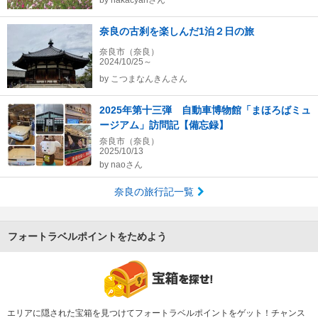
by
nakacyanさん
奈良の古刹を楽しんだ1泊２日の旅
奈良市（奈良）
2024/10/25～
by
こつまなんきんさん
2025年第十三弾 自動車博物館「まほろばミュ
ージアム」訪問記【備忘録】
奈良市（奈良）
2025/10/13
by
naoさん
奈良の旅行記一覧
フォートラベルポイントをためよう
エリアに隠された宝箱を見つけてフォートラベルポイントをゲット！チャンス