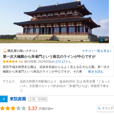
68
満足度の高いクチコミ
クチコミ一覧
を見る
第一次大極殿から朱雀門という南北のラインが中心ですが
旅行時期: 2024/03
by
たびたび
4.5
国営平城京跡歴史公園は、近鉄奈良線からもよく見える広大な公園。第一次大
極殿から朱雀門という南北のラインが中心ですが、その東
続きを読む
アクセス
近鉄大和西大寺駅南口より、徒歩約20分 又は 奈良交通『ぐるっと
バス』大宮通りルートで約10分の『朱雀門ひろば』停留所下車す
ぐ
東院庭園
4
公園・植物園
3.37
クリップ
評価詳細