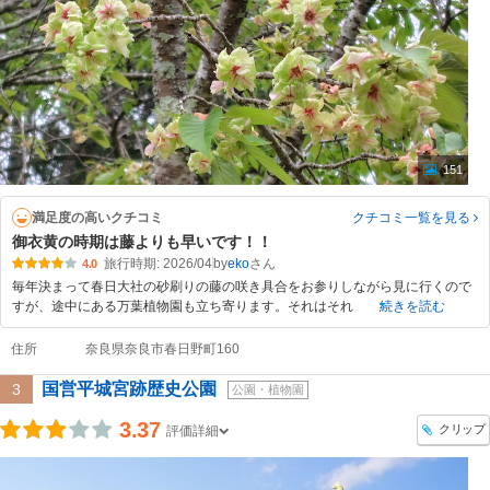
151
満足度の高いクチコミ
クチコミ一覧
を見る
御衣黄の時期は藤よりも早いです！！
旅行時期: 2026/04
by
eko
4.0
毎年決まって春日大社の砂刷りの藤の咲き具合をお参りしながら見に行くので
すが、途中にある万葉植物園も立ち寄ります。それはそれ
続きを読む
住所
奈良県奈良市春日野町160
国営平城宮跡歴史公園
3
公園・植物園
3.37
クリップ
評価詳細