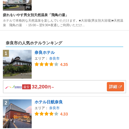
PR
疲れをいやす男女別天然温泉「飛鳥の湯」
ホテルで本格的な天然温泉を楽しんでいただけます。■大浴場(男女別大浴場)■天然温
泉 飛鳥の湯 ・15:00～翌9:30※夜通しご利用いただけ...
奈良市の人気ホテルランキング
奈良ホテル
1
エリア：
奈良市
4.35
32,200
詳細
最安
円～
ホテル日航奈良
2
エリア：
奈良市
4.33