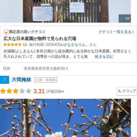
64
満足度の高いクチコミ
クチコミ一覧
を見る
広大な日本庭園が無料で見られる穴場
旅行時期: 2026/03
by
さなさなりん。
5.0
吉城園(よしきえん) 奈良公園から徒歩圏内にある静かな日本庭園。杉苔がよく
手入れされていて、四季折々の花が咲き、とても無
続きを読む
住所
奈良県奈良市登大路町60-1
片岡梅林
7
公園・植物園
3.31
クリップ
評価詳細