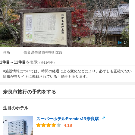
14
住所
奈良県奈良市柳生町339
1件目～11件目
を表示
（全11件中）
※施設情報については、時間の経過による変化などにより、必ずしも正確でない
情報が当サイトに掲載されている可能性もあります。
奈良市旅行の予約をする
注目のホテル
スーパーホテルPremierJR奈良駅
4.18