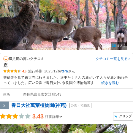
1,212
満足度の高いクチコミ
クチコミ一覧
を見る
鹿
旅行時期: 2025/12
by
tera
4.5
興福寺を見て東大寺に行きました。途中たくさんの鹿がいて人々が鹿と触れ合
っていました。広い公園で春日大社､奈良国立博物館等ま
続きを読む
住所
奈良県奈良市芝辻町543
春日大社萬葉植物園(神苑)
2
公園・植物園
3.43
クリップ
評価詳細