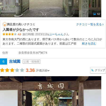
62
満足度の高いクチコミ
クチコミ一覧
を見る
入園者が少なかったです
旅行時期: 2023/11
by
ぷーちゃん
4.0
東大寺南大門の西にあります。県庁東バス停から歩いて数分のところに入口が
あります。二種類の回遊式庭園があります。前庭は江戸前
続きを読む
住所
奈良県奈良市水門町74
吉城園
6
公園・植物園
3.36
クリップ
評価詳細